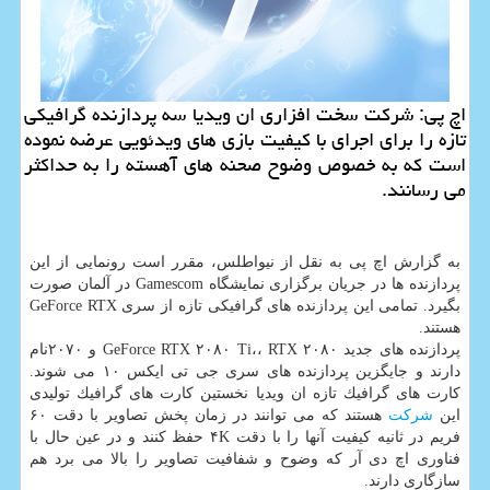
اچ پی: شركت سخت افزاری ان ویدیا سه پردازنده گرافیكی
تازه را برای اجرای با كیفیت بازی های ویدئویی عرضه نموده
است كه به خصوص وضوح صحنه های آهسته را به حداكثر
می رسانند.
به گزارش اچ پی به نقل از نیواطلس، مقرر است رونمایی از این
پردازنده ها در جریان برگزاری نمایشگاه Gamescom در آلمان صورت
بگیرد. تمامی این پردازنده های گرافیكی تازه از سری GeForce RTX
هستند.
پردازنده های جدید GeForce RTX ۲۰۸۰ Ti،، RTX ۲۰۸۰ و ۲۰۷۰نام
دارند و جایگزین پردازنده های سری جی تی ایكس ۱۰ می شوند.
كارت های گرافیك تازه ان ویدیا نخستین كارت های گرافیك تولیدی
این
شركت
هستند كه می توانند در زمان پخش تصاویر با دقت ۶۰
فریم در ثانیه كیفیت آنها را با دقت ۴K حفظ كنند و در عین حال با
فناوری اچ دی آر كه وضوح و شفافیت تصاویر را بالا می برد هم
سازگاری دارند.