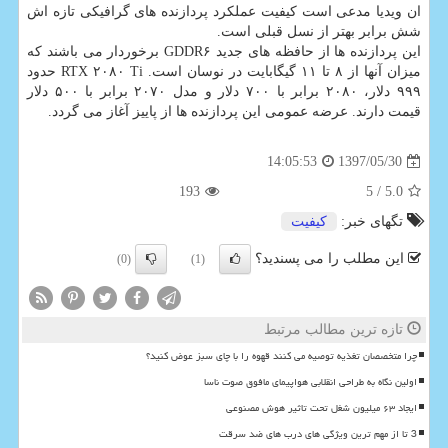
ان ویدیا مدعی است كیفیت عملكرد پردازنده های گرافیكی تازه اش
شش برابر بهتر از نسل قبلی است.
این پردازنده ها از حافظه های جدید GDDR۶ برخوردار می باشند كه
میزان آنها از ۸ تا ۱۱ گیگابایت در نوسان است. RTX ۲۰۸۰ Ti حدود
۹۹۹ دلار، ۲۰۸۰ برابر با ۷۰۰ دلار و مدل ۲۰۷۰ برابر با ۵۰۰ دلار
قیمت دارند. عرضه عمومی این پردازنده ها از پاییز آغاز می گردد.
1397/05/30
14:05:53
193
/ 5
5.0
تگهای خبر:
كیفیت
این مطلب را می پسندید؟
(0)
(1)
تازه ترین مطالب مرتبط
چرا متخصصان تغذیه توصیه می کنند قهوه را با چای سبز عوض کنید؟
اولین نگاه به طراحی انقلابی هواپیمای مافوق صوت ناسا
ایجاد ۶۳ میلیون شغل تحت تاثیر هوش مصنوعی
3 تا از مهم ترین ویژگی های درب های ضد سرقت