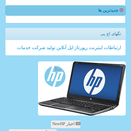
جدیدترین ها
تگهای اچ پی
ارتباطات
اینترنت
رپورتاژ
اپل
آنلاین
تولید
شركت
خدمات
اخبار NewHP