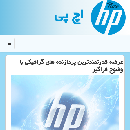
اچ پی
منو
عرضه قدرتمندترین پردازنده های گرافیكی با
وضوح فراگیر