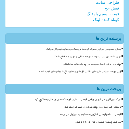
طراحی سایت
فیش حج
قیمت بیسیم باوفنگ
کوتاه کننده لینک
پربیننده ترین ها
بخش خصوصی موتور محرک توسعه زیست بوم های دیجیتال دولت
برای نخستین بار اینترنت در چه سالی و برای چه قطع شد؟
بهترین روش دسترسی نما در پروژه های ساختمانی
زیر پوست پیامرسان های داخلی از باتری های داغ تا پیام های غیب شده
پربحث ترین ها
مرگ دورکاری در ایران وقتی اینترنت ناپایدار متخصصان را ملزم به کوچ کرد
واکنش ایرانسل به ابهام درباره ی مصرف اینترنت
اینترنت ماهواره ای آمازون مستقیم به موبایل می رسد
سرقت چندین میلیون دلار در ۲۵ دقیقه