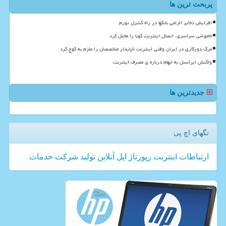
پربحث ترین ها
افزایش ذخایر الزامی بانکها در راه کنترل تورم
خاموشی سراسری، اتصال اینترنت کوبا را مختل کرد
مرگ دورکاری در ایران وقتی اینترنت ناپایدار متخصصان را ملزم به کوچ کرد
واکنش ایرانسل به ابهام درباره ی مصرف اینترنت
جدیدترین ها
تگهای اچ پی
ارتباطات
اینترنت
رپورتاژ
اپل
آنلاین
تولید
شركت
خدمات