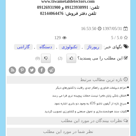
www.tiwametaldetectors.com
تلفن: 09123930991 و 09126931900
تلفن دفتر فروش: 02144064476
1397/05/31
16:53:50
129
/ 5
5.0
تگهای خبر:
رپورتاژ
,
تكنولوژی
,
دستگاه
,
گارانتی
این مطلب را می پسندید؟
(0)
(2)
تازه ترین مطالب مرتبط
اعزام دیپلمات فناوری راهکار جدی رقابت با کشورهای دیگر
اختلال بانکی پایان ماجرا نیست حملات پیچیده تری فرا می رسد
سرنخ تازه از آیفون تاشو iOS به وجود دو باتری اشاره نمود
کلیات سند هوشمندسازی و تحول صنعتی و کشاورزی تصویب گردید
نظرات بینندگان در مورد این مطلب
نظر شما در مورد این مطلب