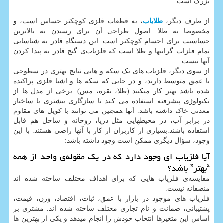
بزرگ است.
از طرف دیگر،
طلایاب
، به قطعات فلزی کوچکتر حساس است، و
مخصوصا به طلا. اصول طراحی آن برای رسیدن به بالاترین
حساسیت برای اجسام کوچکتر است. این دستگاه قادر به شناسایی
تمام فلزات گرانبها و طلا است که فلزیاب‌ی گنج قادر به پیدا کردن
آنها نیست.
از سوی دیگر، فلزیاب های تک سکه و هابی نتایج بهتری در سطوحی
با عمق متوسط دارند، و در جایی که سکه ها و اشیا فلزی پراکنده
شده باشد بهتر کار میکنند (طلا، نقره، مس). برخی از مدل ها از
تکنولوژی پیشرفته استفاده می کنند تا سازگاری بیشتری با ساختار
معدنی خاک داشته باشد. آنها همچنین می توانند با کویل های مقاوم
در برابر آب، در محیطهایی مثل دریا، روخانه و ساحل هم قابل
استفاده باشند.بسیاری از کاربران از کار با آنها راضی هستند. با این
وجود، سؤال دیگری ممکن است وجود داشته باشد:
آیا فلزیاب ای وجود دارد که در یک مقوله‌ی واحد از همه
“بهتر” باشد؟
مقایسه‌ی فلزیاب هایی که برای اهداف مختلف ساخته شده اند
منصفانه نیست.
فلزیاب های موجود در بازار با عمق، ثبات، اقتصاد، وزن، قیمت،
پشتیبانی، ضمانت و نام تجاری مختلف ساخته شده اند. مشتری بر
اساس این متغیرها انتخاب خودش را انجام میدهد و یکی از بهترین ها