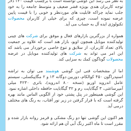
به نظر می رسد این گوشی توانسته است با برچسب قیمت ۱۳۰ دلار
توجه كاربران هندی بویژه قشر ضعیف و متوسط جامعه را به خود
جلب نماید چراكه قابلیت های موردنظر و خوبی را با قیمت پایین
عرضه نموده است، چیزی كه برای خیلی از كاربران
محصولات
تكنولوژی ایده آل به حساب می آید.
همواره از بزرگترین بازارهای فعال و موفق برای
شركت
های چینی
تولیدكننده موبایل همچون اوپو، بازار هند است كه علاوه بر جمعیت
بالای تعداد كاربران، از سلایق و تنوع خاصی برخوردار می باشد كه
این امر می تواند به
شركت
های تولیدكننده موبایل در عرضه
محصولات
گوناگون كمك به سزایی كند.
اما از مشخصات فنی این گوشی
هوشمند
می توان به تراشه
اسنپدراگون ۴۵۰ كوالكام، دوربین دوگانه ۱۳ و ۲ مگاپیكسلی، سیستم
عامل اندروید اوریو (نسخه ۸.۰ اندروید)، باتری ۴۲۳۰ میلی
آمپرساعتی، ۳ گیگابایت رم و ۳۲ گیگابایت حافظه داخلی اشاره نمود.
این گوشی همینطور در پنل پشتی خود از الگویی الماس مانند بهره
گرفته است كه با قرار گرفتن در زیر نور آفتاب، به رنگ های مختلف
درمی آید.
هم اكنون این گوشی تنها دو رنگ مشكی و قرمز روانه بازار شده و
مقرر است تا ماه اكتبر رنگ آبی آن هم ارائه شود.