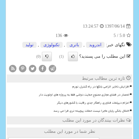
1397/06/14
13:24:57
136
/ 5
5.0
تگهای خبر:
اندروید
,
باتری
,
تكنولوژی
,
تولید
این مطلب را می پسندید؟
(0)
(1)
تازه ترین مطالب مرتبط
افزایش ذخایر الزامی بانکها در راه کنترل تورم
انحصار در فضای مجازی ممنوع حمایت دولتی فقط به پروژه های اولویت دار
اعزام دیپلمات فناوری راهکار جدی رقابت با کشورهای دیگر
اختلال بانکی پایان ماجرا نیست حملات پیچیده تری فرا می رسد
نظرات بینندگان در مورد این مطلب
نظر شما در مورد این مطلب