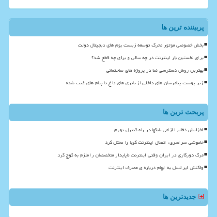
پربیننده ترین ها
بخش خصوصی موتور محرک توسعه زیست بوم های دیجیتال دولت
برای نخستین بار اینترنت در چه سالی و برای چه قطع شد؟
بهترین روش دسترسی نما در پروژه های ساختمانی
زیر پوست پیامرسان های داخلی از باتری های داغ تا پیام های غیب شده
پربحث ترین ها
افزایش ذخایر الزامی بانکها در راه کنترل تورم
خاموشی سراسری، اتصال اینترنت کوبا را مختل کرد
مرگ دورکاری در ایران وقتی اینترنت ناپایدار متخصصان را ملزم به کوچ کرد
واکنش ایرانسل به ابهام درباره ی مصرف اینترنت
جدیدترین ها