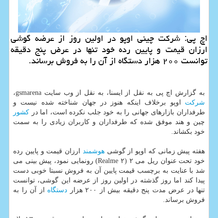
اچ پی: شركت چینی اوپو در اولین روز از عرضه گوشی
ارزان قیمت و پایین رده خود تنها در عرض پنج دقیقه
توانست ۲۰۰ هزار دستگاه از آن را به فروش برساند.
به گزارش اچ پی به نقل از ایسنا، به نقل از وب سایت gsmarena،
شركت
اوپو برخلاف اینكه هنوز در جهان شناخته شده نیست و
طرفداران بازارهای جهانی را به خود جلب نكرده است، اما در
كشور
چین و هند موفق شده كه طرفداران و كاربران زیادی را به سمت
خود بكشاند.
هفته پیش زمانی كه اوپو از گوشی
هوشمند
ارزان قیمت و پایین رده
خود تحت عنوان ریل می ۲ (Realme ۲) رونمایی نمود، پیش بینی می
شد با عنایت به برچسب قیمت پایین آن به فروش نسبتا خوبی دست
پیدا كند اما روز گذشته در اولین روز از عرضه این گوشی، توانست
تنها در عرض مدت پنج دقیقه بیش از ۲۰۰ هزار
دستگاه
از آن را به
فروش برساند.