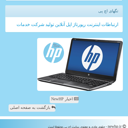
تگهای اچ پی
ارتباطات
اینترنت
رپورتاژ
اپل
آنلاین
تولید
شركت
خدمات
اخبار NewHP
بازگشت به صفحه اصلی
newhp.ir - حقوق مادی و معنوی سایت اچ پی محفوظ است