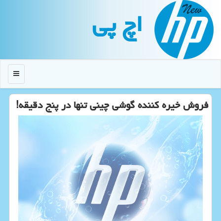
اچ پی
منو
فروش خیره كننده گوشی چینی تنها در پنج دقیقه!