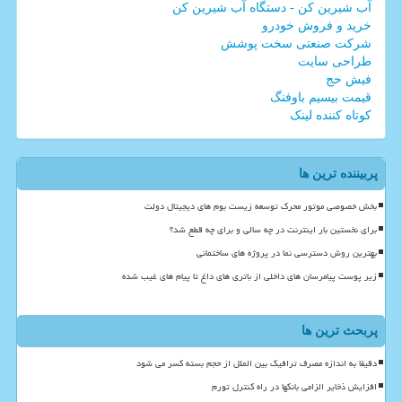
آب شیرین کن - دستگاه آب شیرین کن
خرید و فروش خودرو
شرکت صنعتی سخت پوشش
طراحی سایت
فیش حج
قیمت بیسیم باوفنگ
کوتاه کننده لینک
پربیننده ترین ها
بخش خصوصی موتور محرک توسعه زیست بوم های دیجیتال دولت
برای نخستین بار اینترنت در چه سالی و برای چه قطع شد؟
بهترین روش دسترسی نما در پروژه های ساختمانی
زیر پوست پیامرسان های داخلی از باتری های داغ تا پیام های غیب شده
پربحث ترین ها
دقیقا به اندازه مصرف ترافیک بین الملل از حجم بسته کسر می شود
افزایش ذخایر الزامی بانکها در راه کنترل تورم