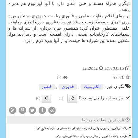
دیگری همراه هستند و حتی امكان دارد با آنها اورانیوم هم همراه
باشد.
بر مبنای اعلام معاونت علمی و فناوری ریاست جمهوری، مشاور بهره
وری انرژی و محیط زیست ستاد توسعه فناوری حوزه انرژی معاونت
علمی همینطور عنوان كرد: همینطور بهره برداری از شیرابه ها و
پسماندهای كارخانجات صنعتی دارای اهمیت است و باید دید مواد
تشكیل دهنده این شیرابه ها چیست و از آنها بهره لازم را برد.
1397/06/15
12:26:32
84
/ 5
5.0
تگهای خبر:
الكترونیك
,
فناوری
,
كشور
این مطلب را می پسندید؟
(0)
(1)
تازه ترین مطالب مرتبط
مرگ دورکاری در ایران وقتی اینترنت ناپایدار متخصصان را ملزم به کوچ کرد
اعزام دیپلمات فناوری راهکار جدی رقابت با کشورهای دیگر