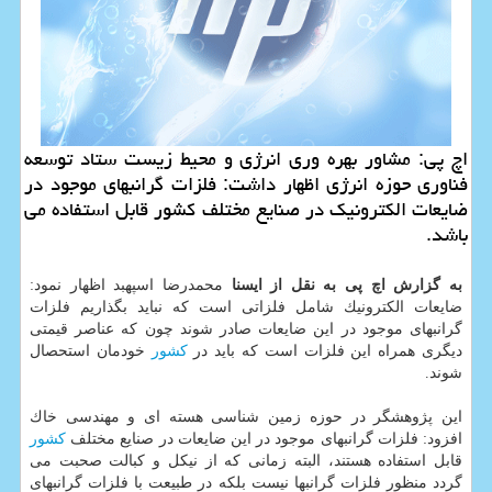
اچ پی: مشاور بهره وری انرژی و محیط زیست ستاد توسعه
فناوری حوزه انرژی اظهار داشت: فلزات گرانبهای موجود در
ضایعات الكترونیك در صنایع مختلف كشور قابل استفاده می
باشد.
به گزارش اچ پی به نقل از ایسنا
محمدرضا اسپهبد اظهار نمود:
ضایعات الكترونیك شامل فلزاتی است كه نباید بگذاریم فلزات
گرانبهای موجود در این ضایعات صادر شوند چون كه عناصر قیمتی
دیگری همراه این فلزات است كه باید در
كشور
خودمان استحصال
شوند.
این پژوهشگر در حوزه زمین شناسی هسته ای و مهندسی خاك
افزود: فلزات گرانبهای موجود در این ضایعات در صنایع مختلف
كشور
قابل استفاده هستند، البته زمانی كه از نیكل و كبالت صحبت می
گردد منظور فلزات گرانبها نیست بلكه در طبیعت با فلزات گرانبهای