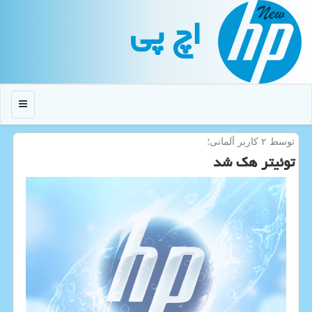
اچ پی
منو
توسط ۲ كاربر آلمانی؛
توئیتر هك شد