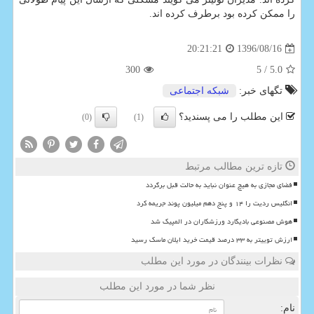
را ممكن كرده بود برطرف كرده اند.
1396/08/16
20:21:21
300
/ 5
5.0
تگهای خبر:
شبكه اجتماعی
این مطلب را می پسندید؟
(0)
(1)
تازه ترین مطالب مرتبط
فضای مجازی به هیچ عنوان نباید به حالت قبل برگردد
انگلیس ردیت را ۱۴ و پنج دهم میلیون پوند جریمه کرد
هوش مصنوعی بادیگارد ورزشکاران در المپیک شد
ارزش توییتر به ۳۳ درصد قیمت خرید ایلان ماسک رسید
نظرات بینندگان در مورد این مطلب
نظر شما در مورد این مطلب
نام: