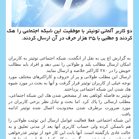
دو كاربر آلمانی توئیتر با موفقیت این شبكه اجتماعی را هك
كردند و مطلبی با ۳۵ هزار حرف در آن ارسال كردند.
به گزارش اچ پی به نقل از انگجت، شبكه اجتماعی توئیتر به كاربران
امكان ارسال مطالب بلند و طولانی را نمی دهد و افراد باید مطالب
خویش را در ۲۸۰ كاراكتر خلاصه و ارسال نمایند.
ارسال این مطلب طولانی و پر از حروف و كاراكترهای مختلف مورد
توجه خیلی از كاربران توئیتر قرار گرفت و آنها به بحث در مورد شیوه
هك شدن این شبكه اجتماعی پرداختند.
توئیتر به فاصله كوتاهی بعد از مشخص شدن هك این شبكه اجتماعی،
مطلب ارسالی را پاك كرد. اما بحث و تبادل نظر برخی كاربران در
مورد ضرورت برطرف شدن محدودیت اعمال شده توئیتر ادامه
یافت.
این شبكه اجتماعی فعلا فعالیت عوامل ارسال این توئیت طولانی را
هم ناممكن كرده ولی حساب كاربری آنها بعد از مدتی تعلیق و به
حالت عادی بازگشته است. آنها بابت این كار خود از توئیتر عذرخواهی
كرده اند. مدیران توئیتر می گویند مشكلی كه ارسال این پیام طولانی