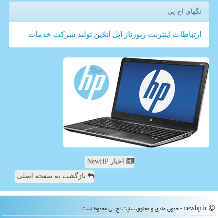
تگهای اچ پی
ارتباطات
اینترنت
رپورتاژ
اپل
آنلاین
تولید
شركت
خدمات
اخبار NewHP
بازگشت به صفحه اصلی
newhp.ir - حقوق مادی و معنوی سایت اچ پی محفوظ است