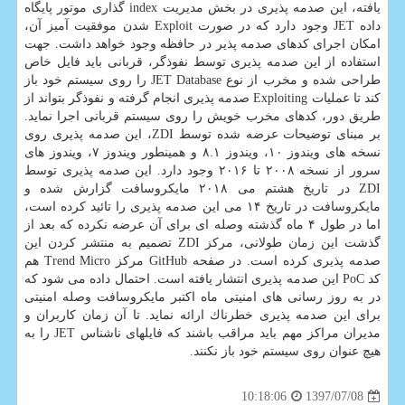
یافته، این صدمه پذیری در بخش مدیریت index گذاری موتور پایگاه
داده JET وجود دارد كه در صورت Exploit شدن موفقیت آمیز آن،
امكان اجرای كدهای صدمه پذیر در حافظه وجود خواهد داشت. جهت
استفاده از این صدمه پذیری توسط نفوذگر، قربانی باید فایل خاص
طراحی شده و مخرب از نوع JET Database را روی سیستم خود باز
كند تا عملیات Exploiting صدمه پذیری انجام گرفته و نفوذگر بتواند از
طریق دور، كدهای مخرب خویش را روی سیستم قربانی اجرا نماید.
بر مبنای توضیحات عرضه شده توسط ZDI، این صدمه پذیری روی
نسخه های ویندوز ۱۰، ویندوز ۸.۱ و همینطور ویندوز ۷، ویندوز های
سرور از نسخه ۲۰۰۸ تا ۲۰۱۶ وجود دارد. این صدمه پذیری توسط
ZDI در تاریخ هشتم می ۲۰۱۸ مایكروسافت گزارش شده و
مایكروسافت در تاریخ ۱۴ می این صدمه پذیری را تائید كرده است،
اما در طول ۴ ماه گذشته وصله ای برای آن عرضه نكرده كه بعد از
گذشت این زمان طولانی، مركز ZDI تصمیم به منتشر كردن این
صدمه پذیری كرده است. در صفحه GitHub مركز Trend Micro هم
كد PoC این صدمه پذیری انتشار یافته است. احتمال داده می شود كه
در به روز رسانی های امنیتی ماه اكتبر مایكروسافت وصله امنیتی
برای این صدمه پذیری خطرناك ارائه نماید. تا آن زمان كاربران و
مدیران مراكز مهم باید مراقب باشند كه فایلهای ناشناس JET را به
هیچ عنوان روی سیستم خود باز نكنند.
1397/07/08
10:18:06