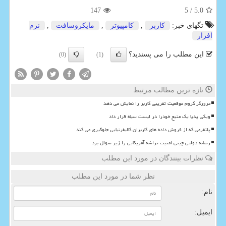
147
/ 5
5.0
تگهای خبر:
كاربر
,
كامپیوتر
,
مایكروسافت
,
نرم
افزار
این مطلب را می پسندید؟
(0)
(1)
تازه ترین مطالب مرتبط
مرورگر کروم موقعیت تقریبی کاربر را نمایش می دهد
ویکی پدیا یک منبع خودرا در لیست سیاه قرار داد
پلتفرمی که از فروش داده های کاربران کالیفرنیایی جلوگیری می کند
رسانه دولتی چینی امنیت تراشه آمریکایی را زیر سوال برد
نظرات بینندگان در مورد این مطلب
نظر شما در مورد این مطلب
نام:
ایمیل: