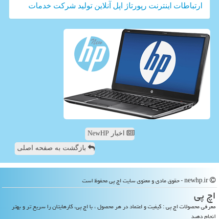
ارتباطات
اینترنت
رپورتاژ
اپل
آنلاین
تولید
شركت
خدمات
اخبار NewHP
بازگشت به صفحه اصلی
newhp.ir - حقوق مادی و معنوی سایت اچ پی محفوظ است
اچ پی
معرفی محصولات اچ پی : کیفیت و اعتماد در هر محصول ، با اچ پی، کارهایتان را سریع تر و بهتر
انجام دهید