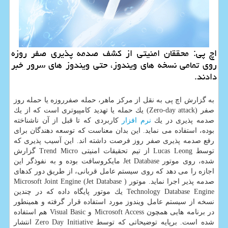
اچ پی: محققان امنیتی از كشف صدمه پذیری صفر روزه
روی تمامی نسخه های ویندوز، حتی ویندوز های سرور خبر
دادند.
به گزارش اچ پی به نقل از مركز ماهر، حمله صفرروزه یا حمله روز
صفر (Zero-day attack) یك حمله یا تهدید كامپیوتری است كه از یك
صدمه پذیری در یك
نرم افزار
كاربردی كه تا قبل از آن ناشناخته
بوده، استفاده می نماید. این بدان معناست كه توسعه دهندگان برای
رفع صدمه پذیری صفر روز فرصت داشته اند. این ‫آسیب پذیری كه
توسط Lucas Leong از تیم تحقیقات امنیتی Trend Micro گزارش
شده، روی موتور Jet Database مایكروسافت بوده و به نفوذگر این
اجازه را می دهد كه روی سیستم عامل قربانی، از طریق دور كدهای
صدمه پذیر اجرا نماید. موتور ( Jet Database) Microsoft Joint Engine
Technology Database Engine یك موتور پایگاه داده كه در چندین
نسخه از سیستم عامل ویندوز مورد استفاده قرار گرفته و همینطور
در برنامه هایی همچون Microsoft Access و Visual Basic هم استفاده
شده است. برپایه توضیحاتی كه توسط Zero Day Initiative انتشار