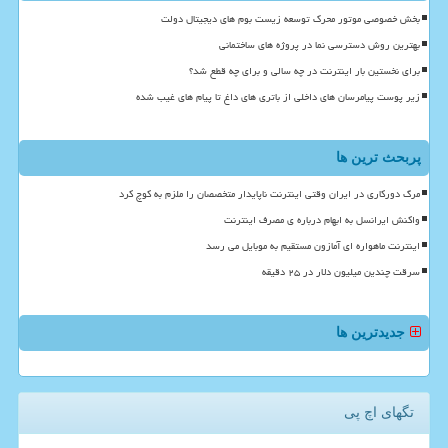
بخش خصوصی موتور محرک توسعه زیست بوم های دیجیتال دولت
بهترین روش دسترسی نما در پروژه های ساختمانی
برای نخستین بار اینترنت در چه سالی و برای چه قطع شد؟
زیر پوست پیامرسان های داخلی از باتری های داغ تا پیام های غیب شده
پربحث ترین ها
مرگ دورکاری در ایران وقتی اینترنت ناپایدار متخصصان را ملزم به کوچ کرد
واکنش ایرانسل به ابهام درباره ی مصرف اینترنت
اینترنت ماهواره ای آمازون مستقیم به موبایل می رسد
سرقت چندین میلیون دلار در ۲۵ دقیقه
جدیدترین ها
تگهای اچ پی