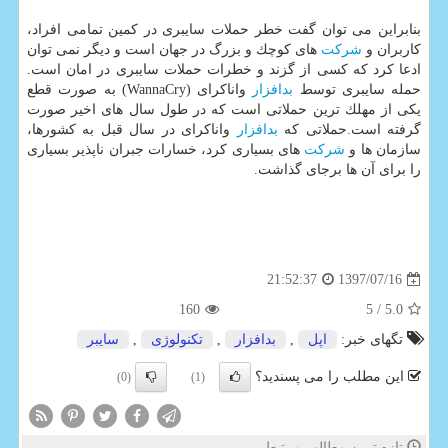
بنابراین می توان گفت خطر حملات سایبری در كمین تمامی افراد،
كاربران و
شركت
های كوچك و بزرگ در جهان است و دیگر نمی توان
ادعا كرد كه كسی از گزند و خطرات حملات سایبری در امان است.
حمله سایبری توسط
بدافزار
واناكرای (WannaCry) به صورت قطع
یكی از مهلك ترین حملاتی است كه در طول سال های اخیر صورت
گرفته است.حملاتی كه
بدافزار
واناكرای در سال قبل به كشورها،
سازمان ها و
شركت
های بسیاری كرد، خسارات جبران ناپذیر بسیاری
را برای آن ها برجای گذاشت.
1397/07/16
21:52:37
160
/ 5
5.0
تگهای خبر:
اپل
,
بدافزار
,
تكنولوژی
,
سایبر
این مطلب را می پسندید؟
(0)
(1)
تازه ترین مطالب مرتبط