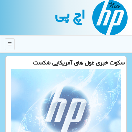
اچ پی
منو
سكوت خبری غول های آمریكایی شكست