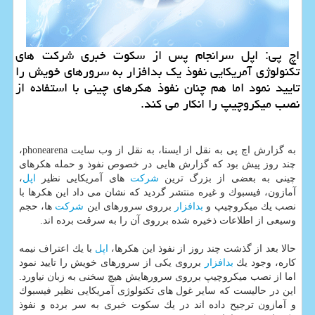
اچ پی: اپل سرانجام پس از سكوت خبری شركت های
تكنولوژی آمریكایی نفوذ یك بدافزار به سرورهای خویش را
تایید نمود اما هم چنان نفوذ هكرهای چینی با استفاده از
نصب میكروچیپ را انكار می كند.
به گزارش اچ پی به نقل از ایسنا، به نقل از وب سایت phonearena،
چند روز پیش بود كه گزارش هایی در خصوص نفوذ و حمله هكرهای
چینی به بعضی از بزرگ ترین
شركت
های آمریكایی نظیر
اپل
،
آمازون، فیسبوك و غیره منتشر گردید كه نشان می داد این هكرها با
نصب یك میكروچیپ و
بدافزار
برروی سرورهای این
شركت
ها، حجم
وسیعی از اطلاعات ذخیره شده برروی آن را به سرقت برده اند.
حالا بعد از گذشت چند روز از نفوذ این هكرها،
اپل
با یك اعتراف نیمه
كاره، وجود یك
بدافزار
برروی یكی از سرورهای خویش را تایید نمود
اما از نصب میكروچیپ برروی سرورهایش هیچ سخنی به زبان نیاورد.
این در حالیست كه سایر غول های تكنولوژی آمریكایی نظیر فیسبوك
و آمازون ترجیح داده اند در یك سكوت خبری به سر برده و نفوذ