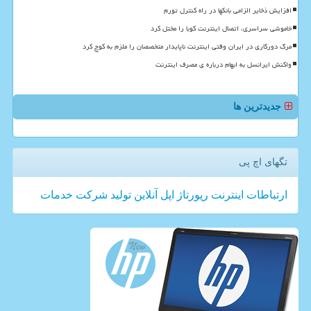
افزایش ذخایر الزامی بانکها در راه کنترل تورم
خاموشی سراسری، اتصال اینترنت کوبا را مختل کرد
مرگ دورکاری در ایران وقتی اینترنت ناپایدار متخصصان را ملزم به کوچ کرد
واکنش ایرانسل به ابهام درباره ی مصرف اینترنت
جدیدترین ها
تگهای اچ پی
ارتباطات
اینترنت
رپورتاژ
اپل
آنلاین
تولید
شركت
خدمات