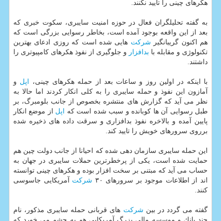
هكرهای چینی را تایید نكنند.
به گفته تحلیلگران فعال در حوزه امنیت سایبری، سكوت خبری كه
بعد از این واقعه بوجود آمده است، بخاطر رسوایی بزرگی است كه
هم اكنون گریبانگیر
شركت
هایی شده است كه روزی ادعای بهترین
تكنولوژی و مقابله با
بدافزار
و جلوگیری از نفوذ هكرهای كامپیوتری را
داشتند.
با اینكه در اولین روز و ساعات بعد از حمله هكرهای چینی،
اپل
و
آمازون این نفوذ و حمله سایبری را به كلی انكار كردند اما حالا به
نظر می آید كه گزارش های منتشره بخصوص از جانب بلومبرگ، بر
طبل رسوایی آن ها كوبانده و سبب شده است كه
اپل
از موضع انكار
پایین آمده و بالاخره نفوذ بدافزاری و سرقت داده های ذخیره شده
برروی سرورهای خویش را تایید كند.
این حمله سایبری سازمان دهی شده كه احیانا از جانب دولت چین هم
حمایت شده است، یكی از پرخطرترین حملات سایبری در جهان به
حساب می آید كه مبتنی بر سخت افزار بوده و هكرهای چینی توانسته
اند از اطلاعات موجود بر سرورهای ۳۰
شركت
آمریكایی جاسوسی
كنند.
گفته می گردد در بین
شركت
های قربانی حمله سایبری مذكور، نام
چند بانك و موسسه مالی بزرگ آمریكایی هم به چشم می خورد كه