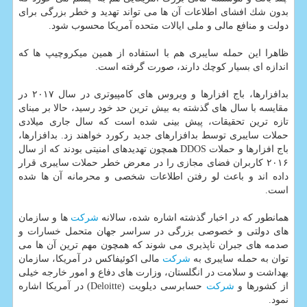
بدون شك افشای اطلاعات آن ها می تواند تهدید و خطر بزرگی برای
دولت و منافع مالی و ملی ایالات متحده آمریكا محسوب شود.
ظاهرا این حمله سایبری هم با استفاده از همین میكروچیپ ها كه
اندازه ای بسیار كوچك دارند، صورت گرفته است.
بدافزارها، باج افزارها و ویروس های كامپیوتری در سال ۲۰۱۷ در
مقایسه با سال های گذشته به بیش ترین حد خود رسید، حالا بر مبنای
تازه ترین تحقیقات، پیش بینی شده است كه سال جاری میلادی
حملات سایبری توسط بدافزارهای جدید ركورد خواهند زد. بدافزارها،
باج افزارها و حملات DDOS همچون تهدیدهای امنیتی بودند كه از سال
۲۰۱۶ كاربران فضای مجازی را در معرض خطر حملات سایبری قرار
داده اند و باعث لو رفتن اطلاعات شخصی و محرمانه آن ها شده
است.
همانطور كه در اخبار گذشته اشاره شده، سالانه
شركت
ها و سازمان
های دولتی و خصوصی بزرگی در سراسر جهان متحمل خسارات و
صدمه های جبران ناپذیری می شوند كه همچون مهم ترین آن ها می
توان به حمله سایبری به
شركت
مالی اكوئیفاكس در آمریكا، سازمان
بهداشت و سلامت در انگلستان، وزارت های دفاع و امور خارجه خیلی
از كشورها و
شركت
حسابرسی دیلویت (Deloitte) در آمریكا اشاره
نمود.