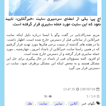
اچ پی: یكی از اعضای سردبیری سایت «خبرآنلاین» تایید
نمود كه این سایت مورد حمله سایبری قرار گرفته است.
مریم صدرالادبایی در گفت وگو با ایسنا درباره دلیل اینكه سایت
خبرآنلاین از ساعاتی قبل از دسترس خارج شده است، اظهار داشت:
ما در هفته های گذشته از سمت برخی هكرها مورد تهدید قرار گرفتیم
كه در همین راستا سایت خبرآنلاین از بامداد امروز ـ چهارشنبه ـ مورد
حمله سایبری قرار گرفته و از دسترس خارج شده است.
او افزود: البته مسؤولان فنی از بامداد در حال پیگیری برای حل این
مشكل هستند و به محض اینكه این مشكل برطرف شود، سایت در
دسترس قرار می گیرد.
1397/07/19
13:47:35
96
/ 5
5.0
تگهای خبر:
آنلاین
,
سایبر
,
سایت
,
هك