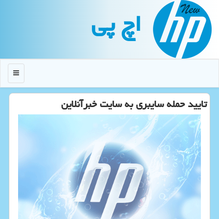
اچ پی
منو
تایید حمله سایبری به سایت خبرآنلاین