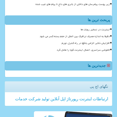
زیر پوست پیامرسان های داخلی از باتری های داغ تا پیام های غیب شده
پربحث ترین ها
اینترنت در تسخیر روبات ها
دقیقا به اندازه مصرف ترافیک بین الملل از حجم بسته کسر می شود
افزایش ذخایر الزامی بانکها در راه کنترل تورم
خاموشی سراسری، اتصال اینترنت کوبا را مختل کرد
جدیدترین ها
تگهای اچ پی
ارتباطات
اینترنت
رپورتاژ
اپل
آنلاین
تولید
شركت
خدمات