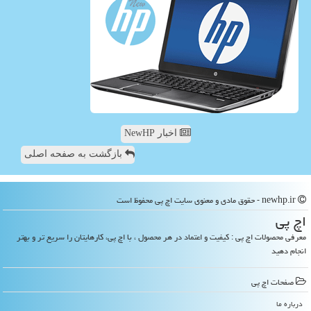
اخبار NewHP
بازگشت به صفحه اصلی
newhp.ir - حقوق مادی و معنوی سایت اچ پی محفوظ است
اچ پی
معرفی محصولات اچ پی : کیفیت و اعتماد در هر محصول ، با اچ پی، کارهایتان را سریع تر و بهتر
انجام دهید
صفحات اچ پی
درباره ما