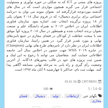
پروژه های مبتنی بر ICT كه به شكلی در حوزه نوآوری و مسئولیت
اجتماعی قرار می گیرند همچون مواردی است كه در سال های
گذشته موردتوجه قرارگرفته اند. بعنوان نمونه می توان به «برنامه
اجتماعی برای برابری دیجیتال» كه در فروم سال ۲۰۱۸ بعنوان یكی
از ۱۸ پروژه برگزیده انتخاب شد، اشاره نمود. سازمان فناوری
اطلاعات ایران در اجلاس ۲۰۱۲ به همراه دانشگاه علم و صنعت
بعنوان برنده انتخاب شده و همینطور در سال ۲۰۱۸ پروژه كوآ موفق
شد با مبحث حفاظت از كودكان در فضای مجازی در جمع نامزدهای
نهایی و مورد تقدیر قرار گیرد. در همین راستا، سازمان فناوری
اطلاعات ایران در نظر دارد از نامزدهای طرح های نهایی (Champions)
در جایزه WSIS ۲۰۱۹ جهت حضور در اجلاس سال آتی جامعه
اطلاعاتی حمایت كنند. متقاضیان می توانند با رجوع به این لینك و
ضمن ثبت پروژه های خود در قالب محورهای ۱۸گانه، از آخرین
وضعیت رأی گیری و راه یابی به مرحله نهایی مسابقه آگاهی پیدا
كنند. مهلت ثبت نام، حداكثر تا چهارشنبه ۹ آبان ماه ۱۳۹۷ است.
1397/08/01
19:41:34
100
/ 5
5.0
تگهای خبر:
ارتباطات
,
تولید
,
دیجیتال
,
فضای
مجازی