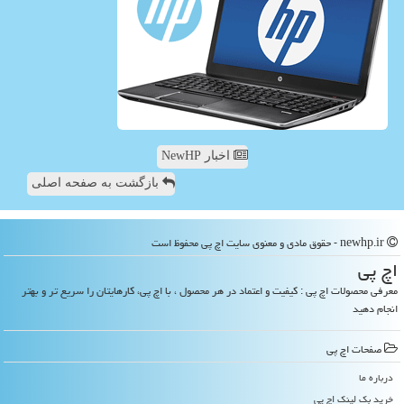
اخبار NewHP
بازگشت به صفحه اصلی
newhp.ir - حقوق مادی و معنوی سایت اچ پی محفوظ است
اچ پی
معرفی محصولات اچ پی : کیفیت و اعتماد در هر محصول ، با اچ پی، کارهایتان را سریع تر و بهتر
انجام دهید
صفحات اچ پی
درباره ما
خرید بک لینک اچ پی