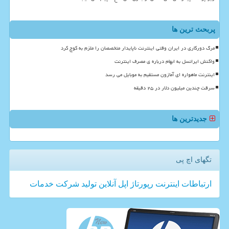
پربحث ترین ها
مرگ دورکاری در ایران وقتی اینترنت ناپایدار متخصصان را ملزم به کوچ کرد
واکنش ایرانسل به ابهام درباره ی مصرف اینترنت
اینترنت ماهواره ای آمازون مستقیم به موبایل می رسد
سرقت چندین میلیون دلار در ۲۵ دقیقه
جدیدترین ها
تگهای اچ پی
ارتباطات
اینترنت
رپورتاژ
اپل
آنلاین
تولید
شركت
خدمات