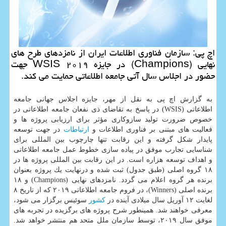
اچ پی: سازمان فناوری اطلاعات ایران از نامزدهای طرح های
نهایی (Champions) در جایزه WSIS ۲۰۱۹ جهت
حضور در اجلاس سال آتی جامعه اطلاعاتی حمایت می كند.
به گزارش اچ پی به نقل از مهر، جایزه اجلاس جهانی جامعه
اطلاعاتی (WSIS) در پاسخ به تقاضای ذی نفعان جامعه اطلاعاتی در
خصوص ضرورت تولید سازوكاری مؤثر برای ارزیابی پروژه ها و
فعالیت های مبتنی بر فناوری اطلاعات و
ارتباطات
در جهت توسعه
پایدار شكل گرفته و این رقابت تنها چارچوب بین المللی برای
شناسایی تجارب موفق در پیاده سازی خطوط عمل جامعه اطلاعاتی
و اهداف توسعه هزاره است. در این رقابت بین المللی پروژه ها در
۱۸ گروه اصلی (طبق جدول) ثبت شده و درنهایت یك پروژه بعنوان
برنده هر گروه اعلام می گردد. نامزدهای نهایی (Champions) و ۱۸
برنده اصلی (Winners)، در فروم جامعه اطلاعاتی ۲۰۱۹ كه از تاریخ ۸
لغایت ۱۲ آوریل سال میلادی آینده در
كشور
سوئیس برگزار می شود،
معرفی خواهند شد. همینطور شرح پروژه های برگزیده در تجربه های
موفق سال ۲۰۱۹، توسط سازمان ملل متحد هم منتشر خواهد شد.