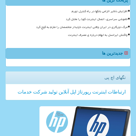
پربحث ترین ها
افزایش ذخایر الزامی بانکها در راه کنترل تورم
خاموشی سراسری، اتصال اینترنت کوبا را مختل کرد
مرگ دورکاری در ایران وقتی اینترنت ناپایدار متخصصان را ملزم به کوچ کرد
واکنش ایرانسل به ابهام درباره ی مصرف اینترنت
جدیدترین ها
تگهای اچ پی
ارتباطات
اینترنت
رپورتاژ
اپل
آنلاین
تولید
شركت
خدمات