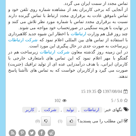
تماس مجدد از سمت ایران می گردد.
از آنجایی كه برخی كاربران بعد از مشاهده شماره روی تلفن خود و
تماس ناموفق عادت به برقراری مجدد ارتباط با تماس گیرنده دارند
نسبت به برقراری مجدد تماس با شماره مورد نظر تلاش می كنند و
در نهایت با هزینه سنگینی در صورتحساب خود مواجه می شوند.
چند روز قبل هم وزارت
ارتباطات
با اخطار این شیوه جدید كلاهبرداری
با استفاده از تماس های بین المللی اعلام نمود كه
شركت
ارتباطات
زیرساخت به صورت جدی در حال پیگیری این مورد است.
در این زمینه روز گذشته معاون
شركت
ارتباطات
زیرساخت هم در
گفتگو با مهر اعلام نمود كه این تماس های نامتعارف خارجی با
كاربران ایرانی، با هدف درآمدزایی عده ای از تولید ترافیك (جنریت)
صورت می گیرد و ازكاربران خواست كه به تماس های ناآشنا پاسخ
ندهند.
1397/08/04
15:19:35
102
/ 5
5.0
تگهای خبر:
ارتباطات
,
تولید
,
شركت
,
كاربر
این مطلب را می پسندید؟
(0)
(1)