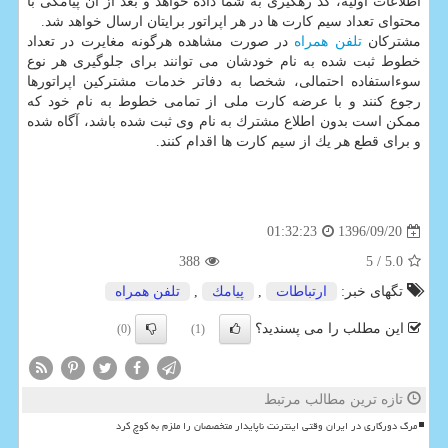
اطلاعات اولیه، كد رهگیری به شما داده خواهد و بعد از آن پیامكی با
محتوای تعداد سیم كارت ها در هر اپراتور برایتان ارسال خواهد شد.
مشتركان
تلفن همراه
در صورت مشاهده هرگونه مغایرت در تعداد
خطوط ثبت شده به نام خودشان می توانند برای جلوگیری هر نوع
سوءاستفاده احتمالی، شخصا به دفاتر خدمات مشتركین اپراتورها
رجوع كنند و با عرضه كارت ملی از تمامی خطوط به نام خود كه
ممكن است بدون اطلاع مشترك به نام وی ثبت شده باشد، آگاه شده
و برای قطع هر یك از سیم كارت ها اقدام كنند.
1396/09/20
01:32:23
388
/ 5
5.0
تگهای خبر:
ارتباطات
,
پیامك
,
تلفن همراه
این مطلب را می پسندید؟
(0)
(1)
تازه ترین مطالب مرتبط
مرگ دورکاری در ایران وقتی اینترنت ناپایدار متخصصان را ملزم به کوچ کرد