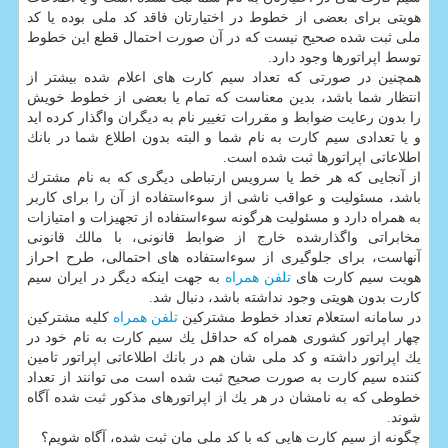
هویتی برای بعضی از خطوط در اختیارتان فاقد كد ملی بوده یا كد
ملی ثبت شده صحیح نیست كه در آن صورت احتمال قطع این خطوط
توسط اپراتورها وجود دارد.
همچنین در صورتی كه تعداد سیم كارت های اعلام شده بیشتر از
انتظار شما باشد، بدین معناست كه تمام یا بعضی از خطوط خویش
را بدون رعایت ضوابط و مقررات تغییر نام به دیگران واگذار كرده اید
و یا تعدادی سیم كارت به نام شما و البته بدون اطلاع شما در بانك
اطلاعاتی اپراتورها ثبت شده است.
از آنجایی كه هر خط یا سرویس ارتباطی دیگری كه به نام مشترك
باشد، مسئولیت و عواقب ناشی از سوءاستفاده از آن را برای كاربر
به همراه دارد و مسئولیت هرگونه سوءاستفاده از تجهیزات و امتیازات
مخابراتی واگذارشده خارج از ضوابط قانونی، با مالك قانونی
آنهاست، برای جلوگیری از سوءاستفاده های احتمالی، طرح احراز
هویت سیم كارت های
تلفن همراه
به جهت اینكه دیگر در ایران سیم
كارت بدون هویتی وجود نداشته باشد، دنبال شد.
در سامانه استعلام تعداد خطوط مشتركین
تلفن همراه
كلیه مشتركین
چهار اپراتور كشوری همراه كه حداقل یك سیم كارت به نام خود در
یك اپراتور داشته و كد ملی شان هم در بانك اطلاعاتی اپراتور تامین
كننده سیم كارت به صورت صحیح ثبت شده است می توانند از تعداد
خطوطی كه به نامشان در هر یك از اپراتورهای مذكور ثبت شده آگاه
شوند.
چگونه از سیم كارت هایی كه با كد ملی مان ثبت شده، آگاه شویم؟