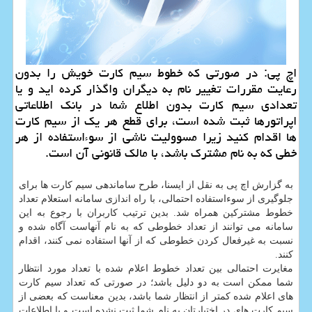
اچ پی: در صورتی كه خطوط سیم كارت خویش را بدون
رعایت مقررات تغییر نام به دیگران واگذار كرده اید و یا
تعدادی سیم كارت بدون اطلاع شما در بانك اطلاعاتی
اپراتورها ثبت شده است، برای قطع هر یك از سیم كارت
ها اقدام كنید زیرا مسوولیت ناشی از سوءاستفاده از هر
خطی كه به نام مشترك باشد، با مالك قانونی آن است.
به گزارش اچ پی به نقل از ایسنا، طرح ساماندهی سیم كارت ها برای
جلوگیری از سوءاستفاده احتمالی، با راه اندازی سامانه استعلام تعداد
خطوط مشتركین همراه شد. بدین ترتیب كاربران با رجوع به این
سامانه می توانند از تعداد خطوطی كه به نام آنهاست آگاه شده و
نسبت به غیرفعال كردن خطوطی كه از آنها استفاده نمی كنند، اقدام
كنند.
مغایرت احتمالی بین تعداد خطوط اعلام شده با تعداد مورد انتظار
شما ممكن است به دو دلیل باشد؛ در صورتی كه تعداد سیم كارت
های اعلام شده كمتر از انتظار شما باشد، بدین معناست كه بعضی از
سیم كارت های در اختیارتان به نام شما ثبت نشده است و یا اطلاعات