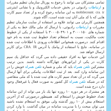
تمامی مشتركان می توانند با رجوع به پورتال سازمان تنظیم مقررات
و
ارتباطات
رادیوئی در بخش خدمات الكترونیك و یا نشانی اینترنتی
mobilecount. cra. ir به این سامانه رجوع كرده و از تعداد سیم كارت
هایی كه با كد ملی آنان ثبت شده است، آگاه شوند.
همچنین كاربران می توانند علاوه بر استفاده از سایت سازمان تنظیم
مقررات و
ارتباطات
رادیوئی، با ارسال كد ملی مالك خط به یكی از
شماره های ۳۰۰۰۱۵۰ و ۳۰۰۰۵۰۴۹۰۱ با استفاده از یكی از خطوط
تحت مالكیت، نسبت به استعلام تعداد خطوط ثبت شده به نام خود
اقدام كنند. درصورت همخوانی اطلاعات ورودی با اطلاعات ثبت شده
در سامانه، نتایج با استفاده از پیامك یا آدرس CRA. IR برای كاربر
ارسال خواهد شد.
این خدمات تنها به افراد حقیقی داده می گردد كه حداقل یك سیم
كارت در یكی از اپراتورهای چهارگانه داشته باشند. بدین ترتیب
مشتركین
تلفن همراه
باید كد ملی و شماره
تلفن همراه
خویش را در
این سامانه وارد كنند. بعد از ثبت اطلاعات، پیامكی برای آنها ارسال
می گردد كه در آن تعداد سیم كارت های ثبت شده با كد ملی متقاضی
كه در شبكه
تلفن همراه
كل كشور به صورت فعال یا غیرفعال وجود
دارد درج شده است.
هر مشترك در هر دوره ۱۰ روزه تنها یك بار می تواند از این سامانه
تعداد خطوط خویش را استعلام كند. همینطور درصورتی كه از آخرین
استعلام بیش از ۱۰ روز گذشته ولی موفق به استعلام نشده باشید
می توان مبحث را با مدیریت سامانه در میان گذاشت. با وارد كردن