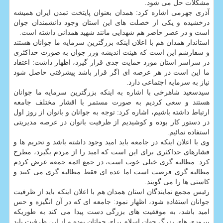
مشکلات حل می شود.
آذری جهرمی اشاره کرد: همدان بعنوان پایتخت تمدن ایران همیشه
درخشیده و یکی از خصلت های این استان وجود دانشمندان جوان
است و در عصر حاضر هم شهدایی مانند شهید همدانی داشته است.
استاندار همدان هم با اعلان اینکه بزرگترین سرمایه ما جوانان هستند
و سفارشم این است که هیئت اندیشه ورز جوان به صورت حداکثری
در سراسر استان مورد حمایت جدی قرار گیرد، اظهار داشت: اعتقاد
ما این است در هر عرصه ای اگر قرار باشد پیشرفتی حاصل شود
نیاز به سرمایه اجتماعی دارد.
سیدسعید شاهرخی با اشاره به اینکه بزرگترین سرمایه ما جوانان
هستند و سعی کردیم به صورت مستمر با اقشار مختلف جامعه
ارتباط داشته باشیم، اشاره کرد: توجه به جوانان و بانوان از روز اول
در دستور کار بوده و کوشیدیم از ظرفیت بانوان در عرصه مدیریتی
استفاده نمائیم.
وی با اعلان اینکه در جامعه باید امید وجود داشته باشد و تحریم ها و
فشارهای حداکثری برای این است که امید را از مردم بگیرد، مطرح
کرد: مطالبه گری خیلی خوب است، در جمع ائمه جمعه عرض کردم
مطالبه گری فرصت است اما عده ای فقط مطالبه گری می کنند و
کاستی ها را می گویند.
رئیس مجمع نمایندگان استان همدان هم با اعلان اینکه باید از ظرفیت
جوانان استفاده شود، اظهار نمود: جامعه ای که در آن انگیزه و حس
امید باشد، به موفقیت های بزرگی دست پیدا می کند به طوریکه
پیروزی های بزرگ جهان اسلام برای جوانان بوده و از این ظرفیت باید