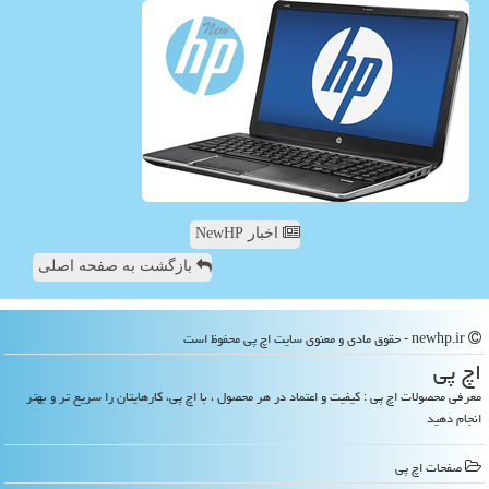
اخبار NewHP
بازگشت به صفحه اصلی
newhp.ir - حقوق مادی و معنوی سایت اچ پی محفوظ است
اچ پی
معرفی محصولات اچ پی : کیفیت و اعتماد در هر محصول ، با اچ پی، کارهایتان را سریع تر و بهتر
انجام دهید
صفحات اچ پی