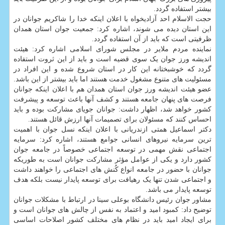
بیشتر استفاده گردد.
حجت الاسلام احد آزادیخواه با اعلان اینکه خدا را شاکریم جوانان در
این استان دیده می شوند، اشاره کرد: جمعیت جوان استان همدان
ظرفیتی است که باید از آن استفاده گردد.
نماینده مردم ملایر در مجلس شورای اسلامی اشاره کرد: هیئت
اندیشه ورز جوان یک سوی قضیه است و باید از این ثروت استفاده
گردد که خوشبختانه این کار در استان شروع شده و این افراد در
مسئولیت های متنوع مشغول خدمت هستند اما باید بیشتر از این باشد.
عضو هیئت اندیشه ورز جوان استان همدان هم با اعلان اینکه جوانان
فرصت های پنهان جامعه هستند و کشف آنها باعث توسعه و پیشرفت
کشور خواهد شد، اظهار داشت: جوانان جویای مشارکت بوده و باید
احساس کنند که مسئولان برای تصمیمات آنها ارزش قائل هستند.
دکتر اسماعیل همتی ازندریانی با اعلان اینکه نسل جوان با اهمیت
ترین سرمایه نیروهای انسانی جوامع هستند، اشاره کرد: سرمایه
اجتماعی نقش مهمی در توسعه اجتماعی خصوصاً در جامعه جوان
کشور دارد و یکی از عوامل مؤثر مشارکت جوانان است به طوریکه
جوانان با حضور در جامعه انواع کُنش های اجتماعی را خواهند داشت
و اجتماعی شدن تنها یک رهیافت برای توسعه پایدار نیست بلکه هدف
توسعه پایدار می باشد.
مشاور جوان رئیس دانشگاه بوعلی سینا در ارتباط با مشکلات جوانان
توضیح داد: کمبود امید و اعتماد به نفس از چالش های جوانان است و
برای ایجاد امید باید در نظام های مختلف کشور اصلاحات اساسی