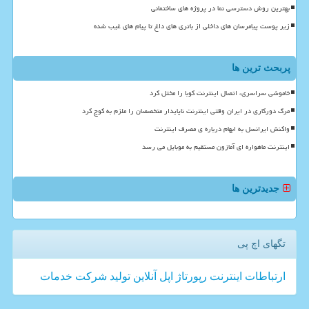
بهترین روش دسترسی نما در پروژه های ساختمانی
زیر پوست پیامرسان های داخلی از باتری های داغ تا پیام های غیب شده
پربحث ترین ها
خاموشی سراسری، اتصال اینترنت کوبا را مختل کرد
مرگ دورکاری در ایران وقتی اینترنت ناپایدار متخصصان را ملزم به کوچ کرد
واکنش ایرانسل به ابهام درباره ی مصرف اینترنت
اینترنت ماهواره ای آمازون مستقیم به موبایل می رسد
جدیدترین ها
تگهای اچ پی
ارتباطات
اینترنت
رپورتاژ
اپل
آنلاین
تولید
شركت
خدمات