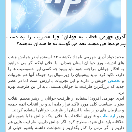
آذری جهرمی خطاب به جوانان: چرا مدیریت را به دست
پیرمردها می دهید بعد می گویید به ما میدان بدهید؟
محمدجواد آذری جهرمی بامداد یکشنبه ۲۴ اسفندماه در همایش هیئت
های اندیشه ورز جوانان استان همدان، با اعلان اینکه اگر می خواهید
به افکار جوانان مراجعه شود باید ببینید چه کسی این خصوصیت ها را
دارد، تاکید کرد: نباید پیشینیان را زیرسوال برد چونکه آنها هم تجربیات
و
تخصص
خویش را دارند و این تجربیات باارزش است اما در عصر
جدید که بزرگترین ظرفیت ما جوانان هستند، باید از این ظرفیت بهره
برد.
آذری جهرمی افزود: استفاده از ظرفیت جوانان را رهبر معظم انقلاب
بعنوان سیاست کلی مورد تاکید قرار داده اند و در انتخاب ائمه جمعه
و سازمان های در رابطه با ایشان از ظرفیت جوانان استفاده کردند.
وزیر
ارتباطات
و فناوری اطلاعات با اعلان اینکه چالش ها با شیوه های
خلاقانه باید حل شود، مطرح کرد: اگر چالش داریم، ظرفیت هایی هم
داریم و اگر ترس را کنار بگذاریم و شجاعت داشته باشیم خیلی از