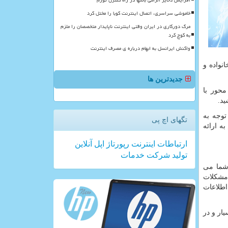
افزایش ذخایر الزامی بانکها در راه کنترل تورم
خاموشی سراسری، اتصال اینترنت کوبا را مختل کرد
مرگ دورکاری در ایران وقتی اینترنت ناپایدار متخصصان را ملزم
به کوچ کرد
واکنش ایرانسل به ابهام درباره ی مصرف اینترنت
واده و
جدیدترین ها
حور با
ید.
توجه به
تگهای اچ پی
ه ارائه
ارتباطات
اینترنت
رپورتاژ
اپل
آنلاین
تولید
شركت
خدمات
 شما می
 مشکلات
اطلاعات
ار و در