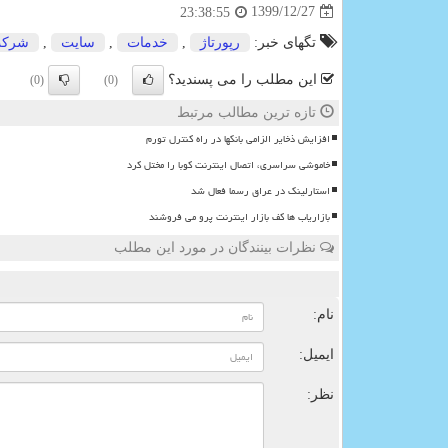
1399/12/27
23:38:55
تگهای خبر:
رپورتاژ
,
خدمات
,
سایت
,
شرك
این مطلب را می پسندید؟
(0)
(0)
تازه ترین مطالب مرتبط
افزایش ذخایر الزامی بانکها در راه کنترل تورم
خاموشی سراسری، اتصال اینترنت کوبا را مختل کرد
استارلینک در عراق رسما فعال شد
بازاریاب ها کف بازار اینترنت پرو می فروشند
نظرات بینندگان در مورد این مطلب
ن
نام:
ایمیل:
نظر: