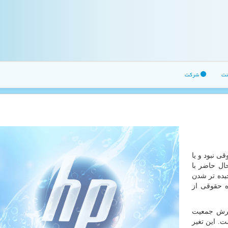
نت
شرکت
 نبود و یا
ال حاضر با
یده تر شدن
ه حقوقی از
سترش جمعیت
ت. این تغیر