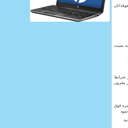
وقدانان
به نسبت
ر شرایط
ر مقرون
مره فوق
شود.
ید.