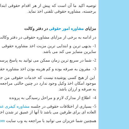
توصیه اکید ما آن است که پیش از هر اقدام حقوقی ابتدا
برجسته، مشاوره حقوقی تلفنی اخذ نماید.
مزایای
مشاوره امور حقوقی
در دفتر وکالت
در ادامه به برخی از مزایای مشاوره حقوقی در دفتر وکالت
1- بدیهی ترین و ابتدایی ترین مزیت اخذ مشاوره حقوق
سایرین متمایز می کند می باشد.
2- شما در سریع ترین زمان ممکن می توانید به پاسخ پرسش خویش دست یافته و اقدامات بعدی را با توجه به مصلحت خویش انجام دهید.
3- مقرون به صرفه بوده و کم هزینه بودن اخذ مشاوره حقوقی .
این از هیچ کسی پوشیده نیست که خدمات حقوقی من جمل
موجود امکان اخذ وکیل وجود ندارد در چنین حالتی مراجع
به صرفه و ارزان باشد.
4- اطلاع از مدارک لازم و مراحل رسیدگی به پرونده
5- بسیاری از اختلافات حقوقی در جلسه
مشاوره کیفری عد
العاده ای برای طرفین می باشد تا آنها از عمیق تر شدن 
همچنین شما عزیزان می توانید با مراجعه به وب سایت
com