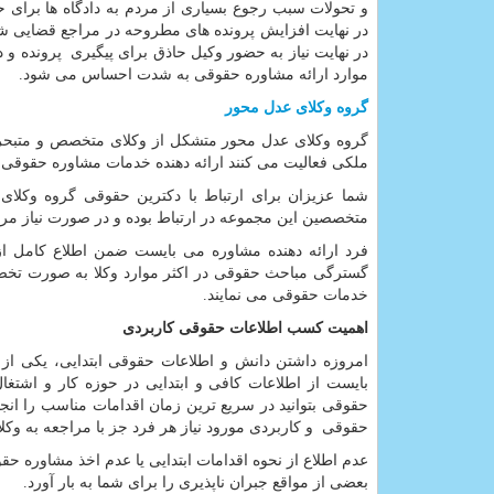
و تحولات سبب رجوع بسیاری از مردم به دادگاه ها برای ح
در نهایت افزایش پرونده های مطروحه در مراجع قضایی 
در نهایت نیاز به حضور وکیل حاذق برای پیگیری پرونده و د
موارد ارائه مشاوره حقوقی به شدت احساس می شود.
گروه وکلای عدل محور
گروه وکلای عدل محور متشکل از وکلای متخصص و متبحر
ملکی فعالیت می کنند ارائه دهنده خدمات مشاوره حقوقی د
شما عزیزان برای ارتباط با دکترین حقوقی گروه وکلا
متخصصین این مجموعه در ارتباط بوده و در صورت نیاز مرا
فرد ارائه دهنده مشاوره می بایست ضمن اطلاع کامل از 
گسترگی مباحث حقوقی در اکثر موارد وکلا به صورت تخصصی
خدمات حقوقی می نمایند.
اهمیت کسب اطلاعات حقوقی کاربردی
امروزه داشتن دانش و اطلاعات حقوقی ابتدایی، یکی از
بایست از اطلاعات کافی و ابتدایی در حوزه کار و اشتغ
حقوقی بتوانید در سریع ترین زمان اقدامات مناسب را انج
حقوقی و کاربردی مورود نیاز هر فرد جز با مراجعه به وک
عدم اطلاع از نحوه اقدامات ابتدایی یا عدم اخذ مشاوره ح
بعضی از مواقع جبران ناپذیری را برای شما به بار آورد.