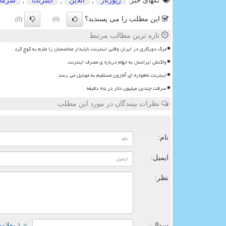
تگهای خبر:
رپورتاژ
,
آنلاین
,
اینترنت
,
سرمای
این مطلب را می پسندید؟
(0)
(0)
تازه ترین مطالب مرتبط
مرگ دورکاری در ایران وقتی اینترنت ناپایدار متخصصان را ملزم به کوچ کرد
واکنش ایرانسل به ابهام درباره ی مصرف اینترنت
اینترنت ماهواره ای آمازون مستقیم به موبایل می رسد
سرقت چندین میلیون دلار در ۲۵ دقیقه
نظرات بینندگان در مورد این مطلب
ن
نام:
ایمیل:
نظر:
سوال:
= ۱ بعلاوه ۱