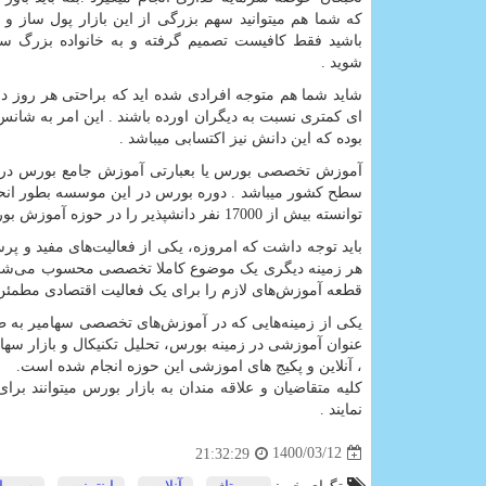
که شما هم میتوانید سهم بزرگی از این بازار پول ساز و 
باشید فقط کافیست تصمیم گرفته و به خانواده بزرگ س
شوید .
شاید شما هم متوجه افرادی شده اید که براحتی هر روز 
ای کمتری نسبت به دیگران اورده باشند . این امر به شان
بوده که این دانش نیز اکتساب
آموزش تخصصی بورس یا بعبارتی آموزش جامع بورس در 
سطح کشور میباشد . دوره بورس در این موسسه بطور انحص
توانسته بیش از 17000 نفر دانشپذیر را در حوزه آموزش بورس و آموزش فارکس راهی بازارهای مالی و سرمایه گذاری کند .
باید توجه داشت که امروزه، یکی از فعالیت‌های مفید و پرس
هر زمینه دیگری یک موضوع کاملا تخصصی محسوب می‌‌شود و 
قطعه آموزش‌های لازم را برای یک فعالیت اقتصادی مطمئن،
، آنلاین و پکیج های اموزشی این حوزه انجام شده است.
کلیه متقاضیان و علاقه مندان به بازار بورس میتوانند ب
نمایند .
1400/03/12
21:32:29