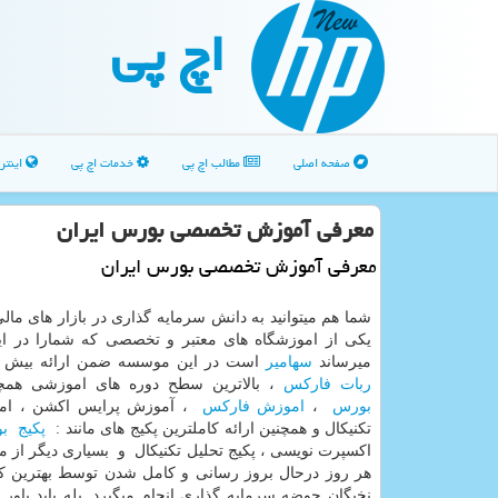
اچ پی
صفحه اصلی
مطالب اچ پی
خدمات اچ پی
اینتر
معرفی آموزش تخصصی بورس ایران
معرفی آموزش تخصصی بورس ایران
شما هم میتوانید به دانش سرمایه گذاری در بازار های مال
یکی از اموزشگاه های معتبر و تخصصی که شمارا در ای
میرساند
سهامیر
است در این موسسه ضمن ارائه بیش از 120 ه
ربات فارکس
، بالاترین سطح دوره های اموزشی هم
بورس
،
اموزش فارکس
، آموزش پرایس اکشن ، ام
تکنیکال و همچنین ارائه کاملترین پکیج های مانند :
پکیج ب
اکسپرت نویسی ، پکیج تحلیل تکنیکال و بسیاری دیگر از 
هر روز درحال بروز رسانی و کامل شدن توسط بهترین ک
نخبگان حوضه سرمایه گذاری انجام میگیرد .بله باید باور 