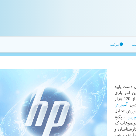
نت
شرکت
ی دست یابید
ن امر یاری
زار
چون
آموزش
وزش تحلیل
ورس
، پکیج
موضوعات که
ارشناسان و
داشته باشید