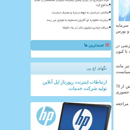
مرگ دورکاری در ایران وقتی اینترنت ناپایدار متخصصان را ملزم
به کوچ کرد
واکنش ایرانسل به ابهام درباره ی مصرف اینترنت
اینترنت ماهواره ای آمازون مستقیم به موبایل می رسد
 سرمایه
سرقت چندین میلیون دلار در ۲۵ دقیقه
 و بورس
جدیدترین ها
زشی در
تا کنون
ز مانند
تگهای اچ پی
میبایست
ارتباطات
اینترنت
رپورتاژ
اپل
آنلاین
یکی از زمینه‌‌هایی که در آموزش‌های تخصصی سهامیر به طور گسترده به آن پرداخته شده، حوزه بورس و بازار سرمایه است. تاکنون، بیش از 70
تولید
شركت
خدمات
ثبت‌نام برای آموزش‌های حضوری
راجعه