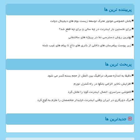
پربیننده ترین ها
بخش خصوصی موتور محرک توسعه زیست بوم های دیجیتال دولت
برای نخستین بار اینترنت در چه سالی و برای چه قطع شد؟
بهترین روش دسترسی نما در پروژه های ساختمانی
زیر پوست پیامرسان های داخلی از باتری های داغ تا پیام های غیب شده
پربحث ترین ها
دقیقا به اندازه مصرف ترافیک بین الملل از حجم بسته کسر می شود
افزایش ذخایر الزامی بانکها در راه کنترل تورم
خاموشی سراسری، اتصال اینترنت کوبا را مختل کرد
مرگ دورکاری در ایران وقتی اینترنت ناپایدار متخصصان را ملزم به کوچ کرد
جدیدترین ها