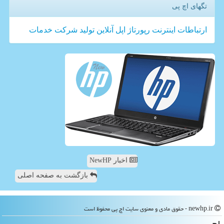
تگهای اچ پی
ارتباطات
اینترنت
رپورتاژ
اپل
آنلاین
تولید
شركت
خدمات
اخبار NewHP
بازگشت به صفحه اصلی
newhp.ir - حقوق مادی و معنوی سایت اچ پی محفوظ است