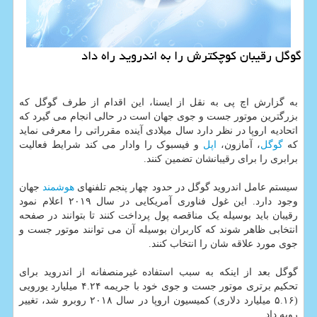
گوگل رقیبان كوچكترش را به اندروید راه داد
به گزارش اچ پی به نقل از ایسنا، این اقدام از طرف گوگل که
بزرگترین موتور جست و جوی جهان است در حالی انجام می گیرد که
اتحادیه اروپا در نظر دارد سال میلادی آینده مقرراتی را معرفی نماید
که
گوگل
، آمازون،
اپل
و فیسبوک را وادار می کند شرایط فعالیت
برابری را برای رقیبانشان تضمین کنند.
سیستم عامل اندروید گوگل در حدود چهار پنجم تلفنهای
هوشمند
جهان
وجود دارد. این غول فناوری آمریکایی در سال ۲۰۱۹ اعلام نمود
رقیبان باید بوسیله یک مناقصه پول پرداخت کنند تا بتوانند در صفحه
انتخابی ظاهر شوند که کاربران بوسیله آن می توانند موتور جست و
جوی مورد علاقه شان را انتخاب کنند.
گوگل بعد از اینکه به سبب استفاده غیرمنصفانه از اندروید برای
تحکیم برتری موتور جست و جوی خود با جریمه ۴.۲۴ میلیارد یورویی
(۵.۱۶ میلیارد دلاری) کمیسیون اروپا در سال ۲۰۱۸ روبرو شد، تغییر
رویه داد.