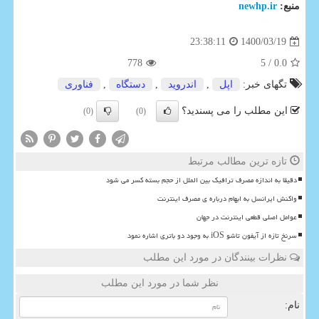
منبع:
newhp.ir
1400/03/19
23:38:11
778
/ 5
0.0
تگهای خبر:
اپل
,
اندروید
,
دستگاه
,
فناوری
این مطلب را می پسندید؟
(0)
(0)
تازه ترین مطالب مرتبط
دقیقا به اندازه مصرف ترافیک بین الملل از حجم بسته کسر می شود
واکنش ایرانسل به ابهام درباره ی مصرف اینترنت
عوامل اصلی قطعی اینترنت در جهان
سرنخ تازه از آیفون تاشو iOS به وجود دو باتری اشاره نمود
نظرات بینندگان در مورد این مطلب
نظر شما در مورد این مطلب
نام: