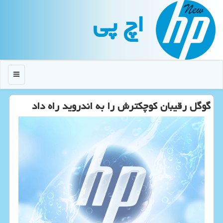
اچ پی
منو
گوگل رقیبان كوچكترش را به اندروید راه داد