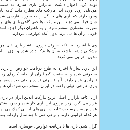
تولید كرد، اظهار داشت: بنابراین بازی سازها به سم
موبایلی روی آورده اند. ماركت های مطرح مانند كافه باز
وجود دارند كه بازی های خانگی را به صورت فارسی شد
شان قرار می دهند. این ماركت ها حتی گاهی بازی های پر
صورت انحصاری منتشر نموده و به ناشران دیگر اجازه انت
خوبی از آن ها می برند بدون آنكه عوارضی بپردازند.
وی با اشاره به اینكه نظارتی برروی انتشار بازی های مو
مشكلی داشته باشد، به آن ها تذكر داده شده و بازی را اص
مدون اجرایی نمی گردد.
این بازی ساز با اشاره به طرح دریافت عوارض از بازی
صندوقی شده و به صنعت گیم ایران از لحاظ كارهای زیرسا
نابرابری قرار دارند، آنها تریبونی ندارد و حتی صداوسیم
بازی خارجی خیلی راحت در ایران منتشر می شود، آن ها پرد
آزاد، كافه بازار را اصلی ترین ماركت آنلاین ایران در با
قرار می گیرد، زیرا برروی این بازی كار شده و سود بیشت
عوارض به زیرساخت تبلیغات بازی های ایرانی كمك می نمای
هر كدام قوانینی دارند و برخی حتی تا چند سال واردات بع
گران شدن بازی ها با دریافت عوارض، جوسازی است