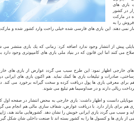
ت بازی های
ار در كشور
ه در ماركت
فروش را به
شار نمی دهند. این بازی های فارسی شده خیلی راحت وارد كشور شده و ماركت
بایلی پیش از انتشار وجود ندارد اضافه كرد: زمانی كه یك بازی منتشر می ش
لاح می كنند اما این قانون كه در بنیاد ملی بازی های كامپیوتری وجود دارد 
 های خارجی اظهار نمود: این طرح سبب می گردد عوارض از بازی های خار
ختی، صادرات و تبلیغات بازی ها كمك نماید. هم اكنون بازی های ایرانی د
ا هم برای معرفی بازی ها پول دریافت كرده و سخت گیرانه برخورد می كند. در
اخت ریالی دارند و در صداوسیما هم تبلیغ می شوند.
زی موبایلی دانست و اظهار داشت: بازی خارجی به محض انتشار در صفحه اول كاف
ری هم برای بازار دارد. با دریافت عوارض، شفاف سازی مالی هم انجام می گرد
د و سبب می گردد بازی ایرانی خویش را نشان دهد. كشورهایی مانند هند، ژاپن
ضی از بازی ها و كنسول ها را به كشور بسته اند تا صنعت داخلی شان شكل گیرد