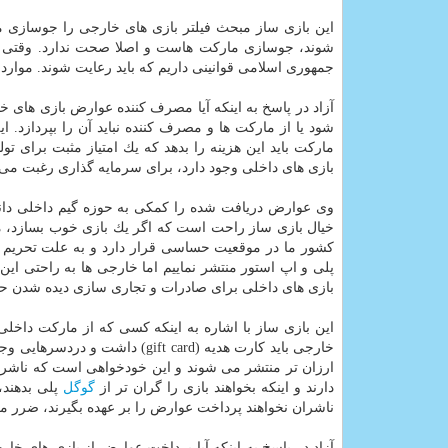
این بازی ساز مبحث فیلتر بازی های خارجی را جوسازی مار
شوند، جوسازی ماركت هاست و اصلا صحت ندارد. وقتی ی
جمهوری اسلامی قوانینی داریم كه باید رعایت شوند. موارد ن
آزاد در پاسخ به اینكه آیا مصرف كننده عوارض بازی های خ
شود یا از ماركت ها و مصرف كننده نباید آن را بپردازد. ا
ماركت باید این هزینه را بدهد كه یك امتیاز مثبت برای تو
بازی های داخلی وجود دارد، برای سرمایه گذاری رغبت می 
وی عوارض دریافت شده را كمكی به حوزه گیم داخلی دانست
خیال بازی ساز راحت است كه اگر یك بازی خوب بسازد، می 
كشور ما در موقعیت حساسی قرار دارد و به علت تحریم ها
پلی و اپ استور منتشر نماییم اما خارجی ها به راحتی این 
بازی های داخلی برای صادرات و تجاری سازی دیده شدن حم
این بازی ساز با اشاره به اینكه كسی كه از ماركت داخ
خارجی باید كارت هدیه (gift card
ارزان تر منتشر می شوند و این خودخواهی است كه ناشر بخ
دارند و اینكه بخواهند بازی را گران تر از
گوگل
پلی بدهند،
ناشران نخواهند پرداخت عوارض را بر عهده بگیرند، ضرر می
آزاد در پاسخ به اینكه آیا پرداخت عوارض از بازی های خا