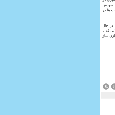
ر حال وارد كشور می گردد و با پرداخت عوارض تنها ۱۰ درصد از سودش
ت ها در
 در حال
ی كه با
ازی ساز