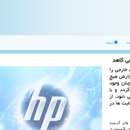
نت
شرکت
ی كاهد
 خارجی را
وارض هیچ
چنان وجود
ردد و با
كم می شود، از
ایت ها در
ل های گذشته
 كامپیوتری