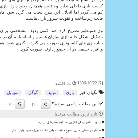
كم می گردد اما انحلال این طرح سبب می گردد سود مارك
قالب زیرساخت و تقویت سرور بازی هاست.
وی همینطور تصریح كرد: هم اكنون ردیف مشخصی برای گی
تشكیل تشكل خانه بازی سازان هستیم و اساسنامه آن در حال
بنیاد بازی های كامپیوتری صورت می گیرد، پیگیری شود. ه
و افراد حقیقی در آن حضور دارند، صورت گیرد.
1396/10/22
22:34:51
تگهای خبر:
بازی
,
تولید
,
گوگل
,
موبایل
این مطلب را می پسندید؟
(0)
(1)
تازه ترین مطالب مرتبط
اینترنت ماهواره ای آمازون مستقیم به موبایل می رسد
انحصار در فضای مجازی ممنوع حمایت دولتی فقط به پروژه های اولویت دار