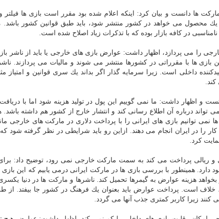
كت ها دانست و بیان كرد: اینكه اعلام شده بود مقرر است بازی ها فیلتر و 
ك محصول می خواهد در كشور منتشر شود، باید طبق قوانین كشور باشد. م
امناسبی در كافه بازار بوده كه با تذكرات زیاد اصلاح شده است.
ارجی را می پردازد، اظهار داشت: عوارض بازی های خارجی یا باید از ناشر باز
ین بازی ها با مقرراتی در كشورها منتشر می شوند و مالیات می پردازند. ناشر 
لیدكننده داخلی است. زیرا سرمایه گذار اگر بداند یك سری قوانین و امتیاز مث
كند.
 و اظهار داشت: ما نمی گوییم این پول در تولید هزینه شود اما با دریاف
تواند درباره آن اطلاع رسانی كند و انتشار خارج از كشور هم داشته باشد. ه
 نمی توانیم بازی های ایرانی را با پرداخت دلاری در ماركت های خارجی مان
كار را در ایران انجام می دهند. ازاین رو باید شرایطی در نظر گرفته شود كه ب
ایت كرد.
لی و ریالی پرداخت می كند به سمت ماركت خارجی نمی رود، توضیح داد: برا
) داشت و دردسرهایی وجود دارد. همینطور با بررسی بازی ها در ماركت ایرانی درمی یابیم كه این بازی 
واهد هزینه عوارض به گیمرها تحمیل كند. ناشرها و ماركت ها در دنیا یكسر
 خلاف است. پرداخت عوارض باید بعنوان یك فرهنگ در كشور جا بیفتد. از ط
 كنند زیرا كاربر كمتری جذب آنها می گردد.
رجی امكان رقابت بازی های داخلی را كم نمی كند، اظهار داشت: عوارض هیچ تا