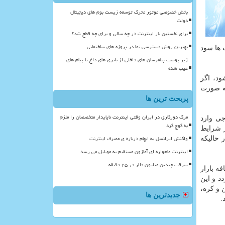
بخش خصوصی موتور محرک توسعه زیست بوم های دیجیتال
دولت
برای نخستین بار اینترنت در چه سالی و برای چه قطع شد؟
بهترین روش دسترسی نما در پروژه های ساختمانی
 ها سود
زیر پوست پیامرسان های داخلی از باتری های داغ تا پیام های
غیب شده
ود، اگر
به صورت
پربحث ترین ها
مرگ دورکاری در ایران وقتی اینترنت ناپایدار متخصصان را ملزم
جی وارد
به کوچ کرد
ر شرایط
واکنش ایرانسل به ابهام درباره ی مصرف اینترنت
 حالیكه
اینترنت ماهواره ای آمازون مستقیم به موبایل می رسد
سرقت چندین میلیون دلار در ۲۵ دقیقه
ه بازار
د و این
 و كره،
جدیدترین ها
.