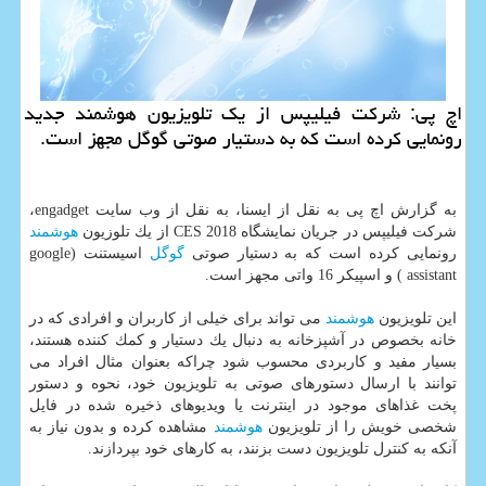
اچ پی: شركت فیلیپس از یك تلویزیون هوشمند جدید
رونمایی كرده است كه به دستیار صوتی گوگل مجهز است.
به گزارش اچ پی به نقل از ایسنا، به نقل از وب سایت engadget،
شركت فیلیپس در جریان نمایشگاه CES 2018 از یك تلوزیون
هوشمند
رونمایی كرده است كه به دستیار صوتی
گوگل
اسیستنت (google
assistant ) و اسپیكر 16 واتی مجهز است.
این تلویزیون
هوشمند
می تواند برای خیلی از كاربران و افرادی كه در
خانه بخصوص در آشپزخانه به دنبال یك دستیار و كمك كننده هستند،
بسیار مفید و كاربردی محسوب شود چراكه بعنوان مثال افراد می
توانند با ارسال دستورهای صوتی به تلویزیون خود، نحوه و دستور
پخت غذاهای موجود در اینترنت یا ویدیوهای ذخیره شده در فایل
شخصی خویش را از تلویزیون
هوشمند
مشاهده كرده و بدون نیاز به
آنكه به كنترل تلویزیون دست بزنند، به كارهای خود بپردازند.