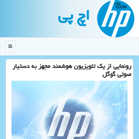
اچ پی
منو
رونمایی از یك تلویزیون هوشمند مجهز به دستیار
صوتی گوگل