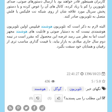
كاربران همینطور قادر خواهند بود با ارسال دستورهای صوتی، صدای
تلویوزین را كم یا زیاد كرده، كانال های آن را عوض كرده و یا دستور
پخش سریال مورد علاقه شان از روی شبكه نت فلیكس یا فلش
متصل به تلویزیون صادر كنند.
البته لازم به ذكر است كه تلویزیون
هوشمند
فیلیپس اولین تلویزیون
هوشمندی نیست كه به دستیار صوتی و قابلیت های
هوشمند
مجهز
است اما به نظر می رسد عرضه این محصول كه مقرر است در نیمه
دوم سال جاری میلادی به بازار بیاید، با قیمت گذاری مناسب تری از
رقیبان و همتایان خود سبقت بگیرد.
1396/10/23
22:41:27
436
/ 5
5.0
تگهای خبر:
تلویزیون
,
گوگل
,
هوشمند
این مطلب را می پسندید؟
(0)
(1)