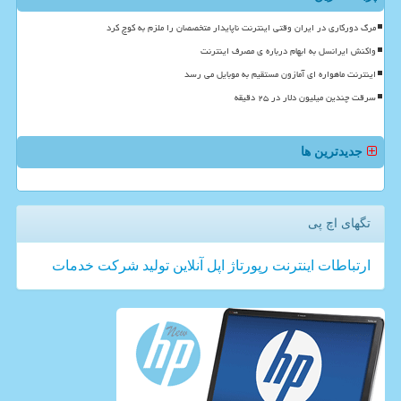
مرگ دورکاری در ایران وقتی اینترنت ناپایدار متخصصان را ملزم به کوچ کرد
واکنش ایرانسل به ابهام درباره ی مصرف اینترنت
اینترنت ماهواره ای آمازون مستقیم به موبایل می رسد
سرقت چندین میلیون دلار در ۲۵ دقیقه
جدیدترین ها
تگهای اچ پی
ارتباطات
اینترنت
رپورتاژ
اپل
آنلاین
تولید
شركت
خدمات