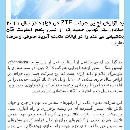
به گزارش اچ پی شركت ZTE می خواهد در سال ۲۰۱۹
میلادی یك گوشی جدید كه از نسل پنجم اینترنت ۵G
پشتیبانی می كند را در ایالات متحده آمریكا معرفی و عرضه
نماید.
به گزارش اچ پی به نقل از ایسنا، به نقل از وب سایت phonearena،
لیشین چنگ - مدیر ارشد اجرایی شركت ZTE چین- در مصاحبه ای با
بلومبرگ اعلام و تاكید كرده است كه این شركت چینی می خواهد در
اواخر سال جاری میلادی ۲۰۱۸ یا اوایل ۲۰۱۹ یك گوشی جدیدی را در
ایالات متحده آمریكا رونمایی و عرضه نماید كه از تكنولوژی جدید و پر
سرعت نسل پنجم اینترنت ( ۵G ) پشتیبانی خواهد نمود.
این شركت بعنوان یكی از اپراتورهای مخابراتی مهم در چین و جهان
تلاش های بسیار گسترده ای در زمینه برقراری و راه اندازی نسل
پرسرعت و جدید اینترنت ۵G در جهان كرده است و در جهت همین
تلاشها هم در خیلی از كشورهای جهان در حال فراهم كردن بسترهای
مناسب و زیرساخت های لازم جهت راه اندازی زودهنگام نسل پنجم