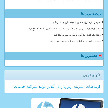
پربحث ترین ها
خاموشی سراسری، اتصال اینترنت کوبا را مختل کرد
مرگ دورکاری در ایران وقتی اینترنت ناپایدار متخصصان را ملزم به کوچ کرد
واکنش ایرانسل به ابهام درباره ی مصرف اینترنت
اینترنت ماهواره ای آمازون مستقیم به موبایل می رسد
جدیدترین ها
تگهای اچ پی
ارتباطات
اینترنت
رپورتاژ
اپل
آنلاین
تولید
شركت
خدمات