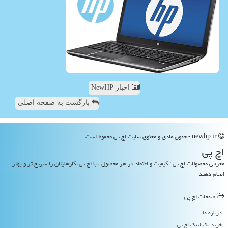
اخبار NewHP
بازگشت به صفحه اصلی
newhp.ir - حقوق مادی و معنوی سایت اچ پی محفوظ است
اچ پی
معرفی محصولات اچ پی : کیفیت و اعتماد در هر محصول ، با اچ پی، کارهایتان را سریع تر و بهتر
انجام دهید
صفحات اچ پی
درباره ما
خرید بک لینک اچ پی