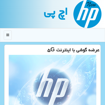
اچ پی
منو
عرضه گوشی با اینترنت ۵G