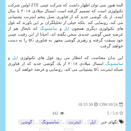
البته هنوز نمی توان اظهار داشت كه شركت چینی ZTE اولین شركت
تكنولوژی است كه تصمیم گرفته است امسال میلادی ۲۰۱۸ یا سال
آینده، از یك گوشی جدید كه از فناوری نسل پنجم اینترنت پشتیبانی
می كند، رونمایی كند. بلكه خیلی از تحلیلگران بر این باورند كه غول
های تكنولوژی دیگری همچون
اپل
و
سامسونگ
كه تابحال هم از
عرضه چنین گوشی جدیدی سخن نگفته اند، احیانا از این رقیب چینی
خود سبقت گرفته و رهبری گوشی مجهز به فناوری ۵G را به دست
خواهند گرفت.
این بدان معناست كه انتظار می رود غول های تكنولوژی
اپل
و
سامسونگ
امسال میلادی ۲۰۱۸ از یك گوشی جدید كه از فناوری
شبكه اینترنت ۵G پشتیبانی می كند، رونمایی و عرضه خواهند كرد.
1396/10/24
18:33:50
442
/ 5
5.0
تگهای خبر:
اپل
,
اینترنت
,
سامسونگ
,
گوشی