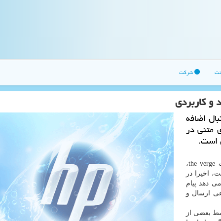
نت
شرکت
 و كاربردی
بال اضافه
ی متنی در
 است.
به گزارش اچ پی به نقل از ایسنا، به نقل از وب سایت the verge،
، اخیرا در
ی دهد پیام
عی ارسال و
سط بعضی از