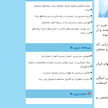
بخش خصوصی موتور محرک توسعه زیست بوم های دیجیتال
دولت
برای نخستین بار اینترنت در چه سالی و برای چه قطع شد؟
بهترین روش دسترسی نما در پروژه های ساختمانی
غیره در
زیر پوست پیامرسان های داخلی از باتری های داغ تا پیام های
ته و از
غیب شده
وند.
رانی كه
پربحث ترین ها
و منتشر
خاموشی سراسری، اتصال اینترنت کوبا را مختل کرد
مرگ دورکاری در ایران وقتی اینترنت ناپایدار متخصصان را ملزم
ان قرار
به کوچ کرد
واکنش ایرانسل به ابهام درباره ی مصرف اینترنت
بران امكان
اینترنت ماهواره ای آمازون مستقیم به موبایل می رسد
استفاده
جدیدترین ها
شخصی و