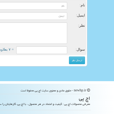
نام:
ایمیل:
نظر:
سوال:
= ۷ بعلاوه ۳
newhp.ir - حقوق مادی و معنوی سایت اچ پی محفوظ است
اچ پی
معرفی محصولات اچ پی : کیفیت و اعتماد در هر محصول ، با اچ پی، کارهایتان را س