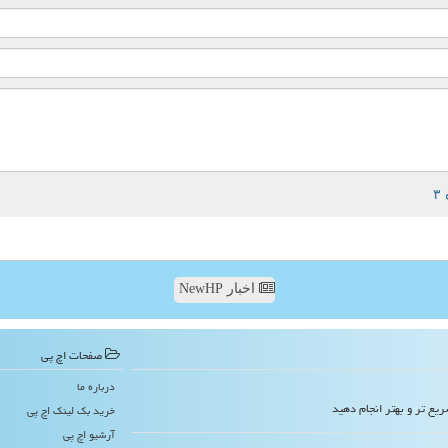
اخبار NewHP
صفحات اچ پی
درباره ما
ریع تر و بهتر انجام دهید
خرید بک لینک اچ پی
آرشیو اچ پی