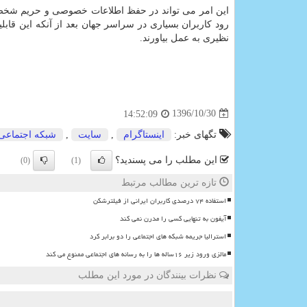
این امر می تواند در حفظ اطلاعات خصوصی و حریم شخصی 
رود كاربران بسیاری در سراسر جهان بعد از آنكه این قاب
نظیری به عمل بیاورند.
1396/10/30
14:52:09
تگهای خبر:
اینستاگرام
,
سایت
,
شبكه اجتماعی
این مطلب را می پسندید؟
(0)
(1)
تازه ترین مطالب مرتبط
استفاده ۷۴ درصدی کاربران ایرانی از فیلترشکن
آیفون به تنهایی کسی را مدرن نمی کند
استرالیا جریمه شبکه های اجتماعی را دو برابر کرد
مالزی ورود زیر ۱۶ساله ها را به رسانه های اجتماعی ممنوع می کند
نظرات بینندگان در مورد این مطلب
ن