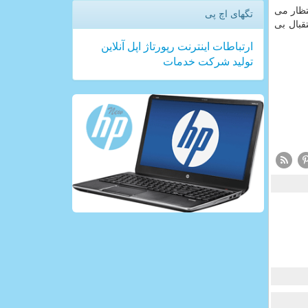
تظار می
تگهای اچ پی
قبال بی
ارتباطات
اینترنت
رپورتاژ
اپل
آنلاین
تولید
شركت
خدمات