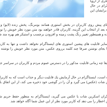
ری از اروپا
رام در حال
رایشان این
ای پیش روی كاربران در بخش استوری همانند بومرنگ، پخش زنده (لایو) و 
د از انتخاب این گزینه، كاربران قادر خواهند بود متن مورد نظر خویش را نوش
شده و همینطور تغییر رنگ پشت زمینه و افزودن برچسب و استیكر هم بهره مند ش
یر قابلیت های پیشین استوری های اینستاگرام نخواهد داشت و تنها به كارب
 تا بجای نوشتن صرفا چند كلمه برروی عكس، متن مورد نظر خویش را نوشته 
ا چه زمانی قابلیت مذكور را در دسترس عموم مردم و كاربران در سراسر جه
 وب سایت WaBetaInfo منتشر نموده است، اینستاگرام در حال آزمایش یك قابلیت دیگر و جذاب است كه به كار
ن شات (عكس) می گیرد و آن را در گوشی خود ذخیره می كند، از این اتفاق با 
گران اسكرین شات یا عكس می گیرید، اینستاگرام به منظور حفظ حریم 
 اخطار را می دهد كه كاربر مورد نظر از این عمل شما آگاه خواهد شد.