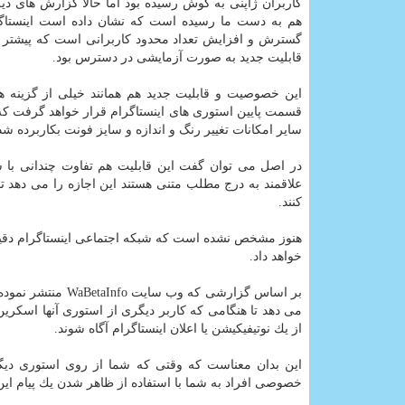
كاربران ژاپنی به گوش رسیده بود اما حالا گزارش های دیگ
هم به دست ما رسیده است كه نشان داده است اینستاگ
گسترش و افزایش تعداد محدود كاربرانی است كه پیشتر ب
قابلیت جدید به صورت آزمایشی در دسترس بود.
این خصوصیت و قابلیت جدید هم همانند خیلی از گزینه ه
قسمت پایین استوری های اینستاگرام قرار خواهد گرفت كه بع
سایر امكانات تغییر رنگ و اندازه و سایز فونت بكاربرده 
در اصل می توان گفت این قابلیت هم تفاوت چندانی با سا
علاقمند به درج مطلب متنی هستند این اجازه را می دهد
كنند.
هنوز مشخص نشده است كه شبكه اجتماعی اینستاگرام دقیق
خواهد داد.
بر اساس گزارشی كه
می دهد تا هنگامی كه كاربر دیگری از استوری آنها اسكری
از یك نوتیفیكیشن یا اعلان اینستاگرام آگاه شوند.
این بدان معناست كه وقتی كه شما از روی استوری دی
خصوصی افراد به شما با استفاده از ظاهر شدن یك پیام این