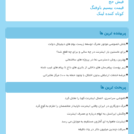
فیش حج
قیمت بیسیم باوفنگ
کوتاه کننده لینک
پربیننده ترین ها
بخش خصوصی موتور محرک توسعه زیست بوم های دیجیتال دولت
برای نخستین بار اینترنت در چه سالی و برای چه قطع شد؟
بهترین روش دسترسی نما در پروژه های ساختمانی
زیر پوست پیامرسان های داخلی از باتری های داغ تا پیام های غیب شده
عرضه خدمات ارتباطی بدون اختلال با وجود حمله به ۶۰۰ مرکز مخابراتی
پربحث ترین ها
خاموشی سراسری، اتصال اینترنت کوبا را مختل کرد
مرگ دورکاری در ایران وقتی اینترنت ناپایدار متخصصان را ملزم به کوچ کرد
واکنش ایرانسل به ابهام درباره ی مصرف اینترنت
اینترنت ماهواره ای آمازون مستقیم به موبایل می رسد
سرقت چندین میلیون دلار در ۲۵ دقیقه