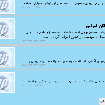
ائران اربعین حسینی با استفاده از اپلیكیشن موبایل، فراهم
۱۳۹۶/۰۸/۱۴ ۱۹:۱۰:۲۰
ن ایرانی
به گزارش اچ پی محققان یك شركت دانش بنیان موفق به تولید سیستم بومی امنیت شبكه (Firewall) منطبق با نیازهای
مسال با موفقیت در كشور اجرایی گردیده است.
۱۳۹۶/۰۷/۲۸ ۲۳:۰۳:۱۷
ز ۴ هزار برنامه آلوده اندرویدی آگاهی داده اند كه به طور مخفیانه صدای كاربران را
۱۳۹۶/۰۵/۲۵ ۱۵:۴۶:۳۳
« تبدیل عكس كتاب به متن تایپ شده » تولید گردیده است.
۱۳۹۶/۰۵/۲۳ ۲۳:۰۳:۵۹
لی