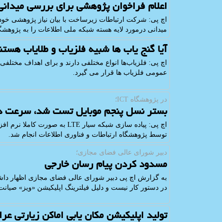
اعلام فراخوان پژوهشی برای بررسی میدانی
اچ پی: شركت ارتباطات زیرساخت با بیان نیاز پژوهشی خو
میدانی درمورد لایه هسته شبكه ملی اطلاعات را به پژوهشگ
آیا گنج یاب ها شبیه فلزیاب و طلایاب هستن
اچ پی: فلزیاب‌ها انواع مختلفی دارند و برای اهداف مختلفی
عمومی فلزیاب ها قرار می گیرد.
در پژوهشگاه ICT؛
بستر نسل پنجم موبایل تست شد، سرعت دانلود به ۱۷مگا
اچ پی: پیاده سازی شبكه سیار TE
توسط پژوهشگاه ارتباطات و فناوری اطلاعات انجام شد.
دبیر شورای عالی فضای مجازی؛
مسدود كردن پیام رسان خارجی
به گزارش اچ پی دبیر شورای عالی فضای مجازی اظهار داش
در دستور كار نیست و دلیل فیلترینگ اپلیكیشن «ویز» صی
تولید اپلیكیشن مكان یابی اماكن زیارتی عرا