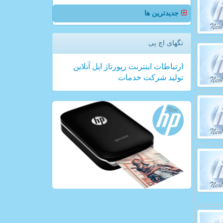
جدیدترین ها
تگهای اچ پی
ارتباطات
اینترنت
رپورتاژ
اپل
آنلاین
تولید
شركت
خدمات