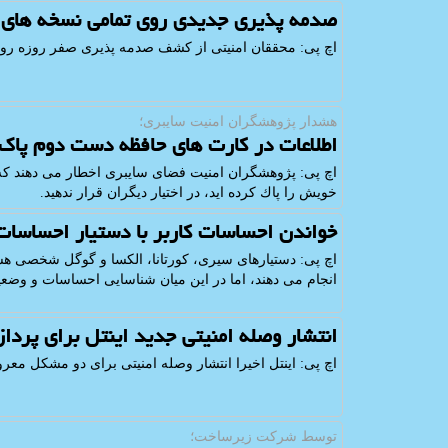
صدمه پذیری جدیدی روی تمامی نسخه های
اچ پی: محققان امنیتی از كشف صدمه پذیری صفر روزه روی 
هشدار پژوهشگران امنیت سایبری؛
اطلاعات در كارت های حافظه دست دوم پاك 
اچ پی: پژوهشگران امنیت فضای سایبری اخطار می دهند كه
خویش را پاك كرده اید، در اختیار دیگران قرار ندهید.
خواندن احساسات كاربر با دستیار احساسات
اچ پی: دستیارهای سیری، كورتانا، الكسا و گوگل شخصی هس
انجام می دهند، اما در این میان شناسایی احساسات و وضع
انتشار وصله امنیتی جدید اینتل برای پردا
اچ پی: اینتل اخیرا انتشار وصله امنیتی برای دو مشكل م
توسط شركت زیرساخت؛