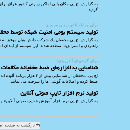
به گزارش اچ پی مكان یابی اماكن زیارتی كشور عراق برای ز
گردید.
برای مقابله با تهدیدهای سایبری؛
تولید سیستم بومی امنیت شبكه توسط محققا
راهبردی و استراتژیك منطقه شدند. این سیستم از ابتدای ا
برای گوشیهای آندرویدی؛
شناسایی بدافزارهای ضبط مخفیانه مكالمات
اچ پی: محققان از شناسایی بیش ا
ضبط كرده و اطلاعات گوشی ها را سرقت می نمایند.
تولید نرم افزار تایپ صوتی آنلاین
به گزارش اچ پی نرم افزار آموزش « تایپ صوتی آنلاین» و 
بازگشت به صفحه اص