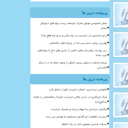
پربیننده ترین ها
بخش خصوصی موتور محرک توسعه زیست بوم های دیجیتال
دولت
برای نخستین بار اینترنت در چه سالی و برای چه قطع شد؟
بهترین روش دسترسی نما در پروژه های ساختمانی
زیر پوست پیامرسان های داخلی از باتری های داغ تا پیام های
غیب شده
عرضه خدمات ارتباطی بدون اختلال با وجود حمله به ۶۰۰ مرکز
مخابراتی
پربحث ترین ها
خاموشی سراسری، اتصال اینترنت کوبا را مختل کرد
مرگ دورکاری در ایران وقتی اینترنت ناپایدار متخصصان را ملزم
به کوچ کرد
واکنش ایرانسل به ابهام درباره ی مصرف اینترنت
اینترنت ماهواره ای آمازون مستقیم به موبایل می رسد
سرقت چندین میلیون دلار در ۲۵ دقیقه