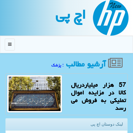
اچ پی
منو
آرشیو مطالب
: پزشك
57 هزار میلیاردریال
کالا در مزایده اموال
تملیکی به فروش می
رسد
لینک دوستان اچ پی