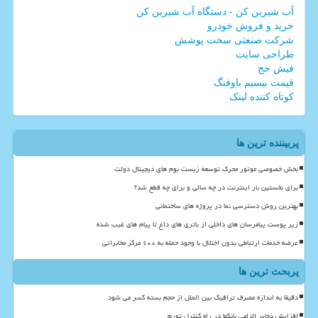
آب شیرین کن - دستگاه آب شیرین کن
خرید و فروش خودرو
شرکت صنعتی سخت پوشش
طراحی سایت
فیش حج
قیمت بیسیم باوفنگ
کوتاه کننده لینک
پربیننده ترین ها
بخش خصوصی موتور محرک توسعه زیست بوم های دیجیتال دولت
برای نخستین بار اینترنت در چه سالی و برای چه قطع شد؟
بهترین روش دسترسی نما در پروژه های ساختمانی
زیر پوست پیامرسان های داخلی از باتری های داغ تا پیام های غیب شده
عرضه خدمات ارتباطی بدون اختلال با وجود حمله به ۶۰۰ مرکز مخابراتی
پربحث ترین ها
دقیقا به اندازه مصرف ترافیک بین الملل از حجم بسته کسر می شود
افزایش ذخایر الزامی بانکها در راه کنترل تورم