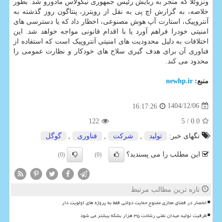
ونزوئلا که منجر به ربایش رئیس جمهوری نیکولاس مادورو شد. بطور
خلاصه، به گزارش اچ پی به نقل از رویترز، پنتاگون روز گذشته به
آنتروپیک، استارت آپ هوش مصنوعی، اخطار داد که یا دسترسی های
امنیتی خودرا فراهم آورد یا با اقدام قانونی مواجه خواهد شد. این
اختلافات به دلیل محدودیت های امنیتی آنتروپیک است که استفاده از
فناوری آن برای هدف گیری سلاح های خودکار و نظارت عمومی را
محدود می کند.
منبع:
newhp.ir
1404/12/06
16:17:26
122
/ 5
0.0
تگهای خبر:
تولید
,
شركت
,
فناوری
,
گوگل
این مطلب را می پسندید؟
(0)
(0)
تازه ترین مطالب مرتبط
انحصار در فضای مجازی ممنوع حمایت دولتی فقط به پروژه های اولویت دار
ظرفیت تولید میدان نفتی رشادت ۳۵ هزار بشکه بیشتر می شود