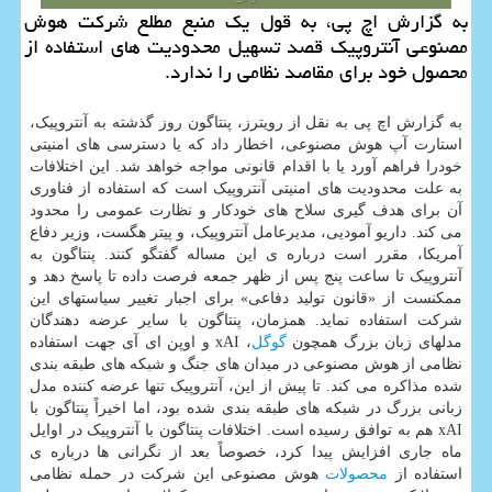
به گزارش اچ پی، به قول یک منبع مطلع شرکت هوش
مصنوعی آنتروپیک قصد تسهیل محدودیت های استفاده از
محصول خود برای مقاصد نظامی را ندارد.
به گزارش اچ پی به نقل از رویترز، پنتاگون روز گذشته به آنتروپیک،
استارت آپ هوش مصنوعی، اخطار داد که یا دسترسی های امنیتی
خودرا فراهم آورد یا با اقدام قانونی مواجه خواهد شد. این اختلافات
به علت محدودیت های امنیتی آنتروپیک است که استفاده از فناوری
آن برای هدف گیری سلاح های خودکار و نظارت عمومی را محدود
می کند. داریو آمودیی، مدیرعامل آنتروپیک، و پیتر هگست، وزیر دفاع
آمریکا، مقرر است درباره ی این مساله گفتگو کنند. پنتاگون به
آنتروپیک تا ساعت پنج پس از ظهر جمعه فرصت داده تا پاسخ دهد و
ممکنست از «قانون تولید دفاعی» برای اجبار تغییر سیاستهای این
شرکت استفاده نماید. همزمان، پنتاگون با سایر عرضه دهندگان
مدلهای زبان بزرگ همچون
گوگل
، xAI و اوپن ای آی جهت استفاده
نظامی از هوش مصنوعی در میدان های جنگ و شبکه های طبقه بندی
شده مذاکره می کند. تا پیش از این، آنتروپیک تنها عرضه کننده مدل
زبانی بزرگ در شبکه های طبقه بندی شده بود، اما اخیراً پنتاگون با
xAI هم به توافق رسیده است. اختلافات پنتاگون با آنتروپیک در اوایل
ماه جاری افزایش پیدا کرد، خصوصاً بعد از نگرانی ها درباره ی
استفاده از
محصولات
هوش مصنوعی این شرکت در حمله نظامی