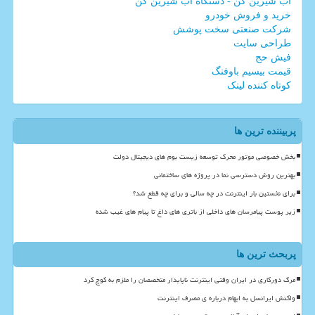
آب شیرین کن - دستگاه آب شیرین کن
خرید و فروش خودرو
شرکت صنعتی سخت پوشش
طراحی سایت
فیش حج
قیمت بیسیم باوفنگ
کوتاه کننده لینک
پربیننده ترین ها
بخش خصوصی موتور محرک توسعه زیست بوم های دیجیتال دولت
بهترین روش دسترسی نما در پروژه های ساختمانی
برای نخستین بار اینترنت در چه سالی و برای چه قطع شد؟
زیر پوست پیامرسان های داخلی از باتری های داغ تا پیام های غیب شده
پربحث ترین ها
مرگ دورکاری در ایران وقتی اینترنت ناپایدار متخصصان را ملزم به کوچ کرد
واکنش ایرانسل به ابهام درباره ی مصرف اینترنت