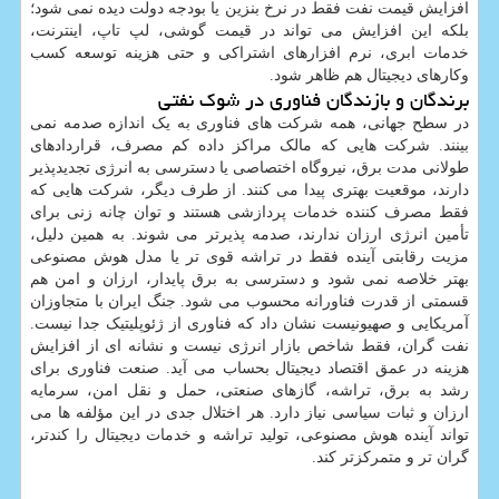
افزایش قیمت نفت فقط در نرخ بنزین یا بودجه دولت دیده نمی شود؛
بلکه این افزایش می تواند در قیمت گوشی، لپ تاپ، اینترنت،
خدمات ابری، نرم افزارهای اشتراکی و حتی هزینه توسعه کسب
وکارهای دیجیتال هم ظاهر شود.
برندگان و بازندگان فناوری در شوک نفتی
در سطح جهانی، همه شرکت های فناوری به یک اندازه صدمه نمی
بینند. شرکت هایی که مالک مراکز داده کم مصرف، قراردادهای
طولانی مدت برق، نیروگاه اختصاصی یا دسترسی به انرژی تجدیدپذیر
دارند، موقعیت بهتری پیدا می کنند. از طرف دیگر، شرکت هایی که
فقط مصرف کننده خدمات پردازشی هستند و توان چانه زنی برای
تأمین انرژی ارزان ندارند، صدمه پذیرتر می شوند. به همین دلیل،
مزیت رقابتی آینده فقط در تراشه قوی تر یا مدل هوش مصنوعی
بهتر خلاصه نمی شود و دسترسی به برق پایدار، ارزان و امن هم
قسمتی از قدرت فناورانه محسوب می شود. جنگ ایران با متجاوزان
آمریکایی و صهیونیست نشان داد که فناوری از ژئوپلیتیک جدا نیست.
نفت گران، فقط شاخص بازار انرژی نیست و نشانه ای از افزایش
هزینه در عمق اقتصاد دیجیتال بحساب می آید. صنعت فناوری برای
رشد به برق، تراشه، گازهای صنعتی، حمل و نقل امن، سرمایه
ارزان و ثبات سیاسی نیاز دارد. هر اختلال جدی در این مؤلفه ها می
تواند آینده هوش مصنوعی، تولید تراشه و خدمات دیجیتال را کندتر،
گران تر و متمرکزتر کند.