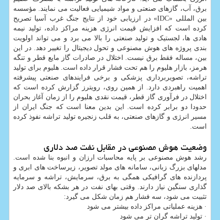
برق، آب، گازهای صنعتی و مواد شیمیایی فعالیت می نمایند. مؤسسه
بین المللی «IDC» در ارزیابی خود از نتایج جنگ غرب آسیا تصریح
کرده است که افزایش قیمت انرژی هزینه مراکز داده، تولید نیمه
هادی ها، لجستیک و تولید صنعتی را بالا می برد و می تواند اولویت
بندی پروژه های هوش مصنوعی و تحول دیجیتال را تغییر دهد. در این
بین، مساله فقط برق نیست. اختلال در صادرات گاز مایع قطر و تنگه
هرمز، بازار هلیوم را هم تحت فشار قرار داده است. هلیوم برای تولید
تراشه، تصویربرداری پزشکی و برخی فرایندهای صنعتی پیشرفته
اهمیت راهبردی دارد. از همین روی، رویترز گزارش کرده است که
اختلال در فرآوری گاز قطر، قیمت نقدی هلیوم را از زمان آغاز بحران
حدودا دو برابر کرده است. این بدین معنا است که جنگ ایران از
مسیر انرژی و گازهای صنعتی، به قلب زنجیره تولید تراشه نفوذ کرده
است.
وضعیت هوش مصنوعی در مقابل نفت صد دلاری
رشد هوش مصنوعی بر پایه محاسبات ارزان و انبوه بنا شده است.
مدلهای بزرگ زبانی، سامانه های مولد تصویر، زیرساخت های ابری و
پردازنده های گرافیکی همگی به برق، سرمایش، تراشه و سرمایه
گذاری سنگین نیاز دارند. وقتی بهای نفت در هر بشکه بالای صد دلار
تثبیت می شود، سه فشار هم زمان شکل می گیرد:
· هزینه عملیاتی مراکز داده بیشتر می شود
· تولید تراشه گران تر می شود