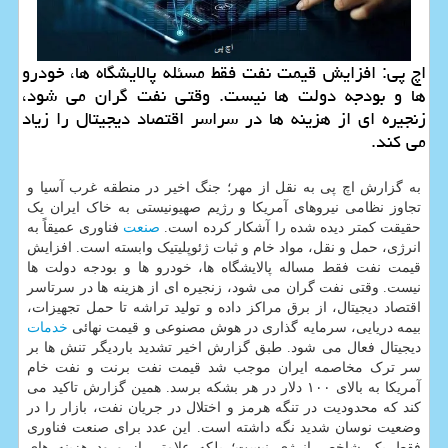
اچ پی: افزایش قیمت نفت فقط مسئله پالایشگاه ها، خودرو
ها و بودجه دولت ها نیست. وقتی نفت گران می شود،
زنجیره ای از هزینه ها در سراسر اقتصاد دیجیتال را زیاد
می کند.
به گزارش اچ پی به نقل از مهر؛ جنگ اخیر در منطقه غرب آسیا و
تجاوز نظامی نیروهای آمریکا و رژیم صهیونیستی به خاک ایران یک
حقیقت کمتر دیده شده را آشکار کرده است.
صنعت
فناوری عمیقاً به
انرژی، حمل و نقل، مواد خام و ثبات ژئوپلیتیک وابسته است. افزایش
قیمت نفت فقط مساله پالایشگاه ها، خودرو ها و بودجه دولت ها
نیست. وقتی نفت گران می شود، زنجیره ای از هزینه ها در سرتاسر
اقتصاد دیجیتال، از برق مراکز داده و تولید تراشه تا حمل تجهیزات،
بیمه دریایی، سرمایه گذاری در هوش مصنوعی و قیمت نهائی
خدمات
دیجیتال فعال می شود. طبق گزارش اخیر تشدید باردیگر تنش ها بر
سر ترک مخاصمه ایران موجب شد قیمت نفت برنت و نفت خام
آمریکا به بالای ۱۰۰ دلار در هر بشکه برسد. همین گزارش تاکید می
کند که محدودیت در تنگه هرمز و اختلال در جریان نفت، بازار را در
وضعیت نوسان شدید نگه داشته است. این عدد برای صنعت فناوری
فقط یک شاخص انرژی نیست؛ بلکه علامتی از ورود هزینه های