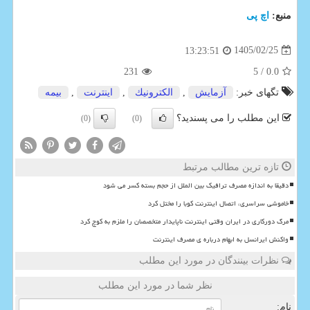
منبع:
اچ پی
1405/02/25
13:23:51
231
/ 5
0.0
تگهای خبر:
آزمایش
,
الكترونیك
,
اینترنت
,
بیمه
این مطلب را می پسندید؟
(0)
(0)
تازه ترین مطالب مرتبط
دقیقا به اندازه مصرف ترافیک بین الملل از حجم بسته کسر می شود
خاموشی سراسری، اتصال اینترنت کوبا را مختل کرد
مرگ دورکاری در ایران وقتی اینترنت ناپایدار متخصصان را ملزم به کوچ کرد
واکنش ایرانسل به ابهام درباره ی مصرف اینترنت
نظرات بینندگان در مورد این مطلب
نظر شما در مورد این مطلب
نام: