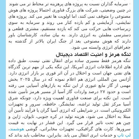
· سرمایه گذاران نسبت به پروژه های پرهزینه تر محتاط تر می شوند
در چنین وضعیتی، شرکت های بزرگ فناوری احتمالا پروژه های هوش
مصنوعی را متوقف نمی کنند، اما اولویت ها تغییر می کند. پروژه های
نمایشی، آزمایشی و کم بازده کنار می روند و سرمایه به سوی
زیرساخت هایی حرکت می کند که بازده مستقیم، مشتری قطعی و
دسترسی مطمئن به انرژی دارند. به بیان ساده، کارشناسان باور
دارند که هوش مصنوعی بعد از جنگ ایران بالاتر از گذشته به
جغرافیای انرژی وابسته می شود.
تنگه هرمز و امنیت اقتصاد دیجیتال
تنگه هرمز فقط مسیری ساده برای انتقال نفتی نیست. طبق داده
های اداره اطلاعات انرژی آمریکا، این تنگه یکی از مهم ترین گذرگاه
های نفتی جهان است و اختلال در آن اثر فوری بر بازار انرژی دارد.
آژانس بین المللی انرژی هم اعلام نموده که در سال ۲۰۲۵ بخش
مهمی از گاز مایع عبوری از این تنگه به بازارهای آسیایی می رفته
است و حدود ۲۷ درصد واردات گاز آسیا از مسیر هرمز تأمین شده
است. این نکته برای صنعت فناوری اهمیت ویژه دارد، چونکه شرق
آسیا مرکز ثقل تولید تراشه، نمایشگر، حافظه، سرور و تجهیزات
الکترونیکی است. در شرایطی که انرژی آسیا گران یا فرآیند تأمین آن
مبتلا به اختلال می شود، هزینه تولید در کره جنوبی، تایوان، ژاپن و
چین هم تحت تاثیر قرار می گیرد. این فشار در نهایت به قیمت
سرورها، کارت های گرافیکی، تجهیزات مخابراتی، گوشی
هوشمند
،
لپ تاپ
و خدمات ابری انتقال می یابد. بنابراین، مخاطب باید بداند که