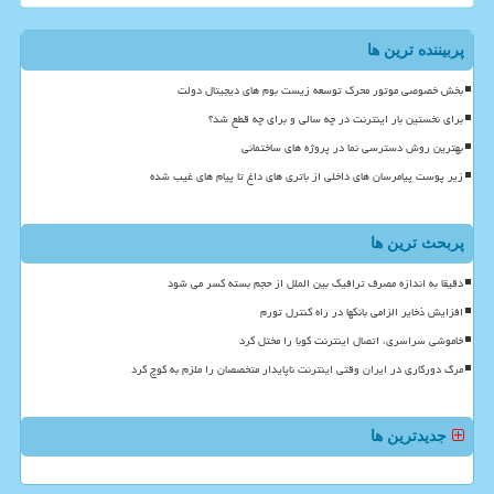
پربیننده ترین ها
بخش خصوصی موتور محرک توسعه زیست بوم های دیجیتال دولت
برای نخستین بار اینترنت در چه سالی و برای چه قطع شد؟
بهترین روش دسترسی نما در پروژه های ساختمانی
زیر پوست پیامرسان های داخلی از باتری های داغ تا پیام های غیب شده
پربحث ترین ها
دقیقا به اندازه مصرف ترافیک بین الملل از حجم بسته کسر می شود
افزایش ذخایر الزامی بانکها در راه کنترل تورم
خاموشی سراسری، اتصال اینترنت کوبا را مختل کرد
مرگ دورکاری در ایران وقتی اینترنت ناپایدار متخصصان را ملزم به کوچ کرد
جدیدترین ها