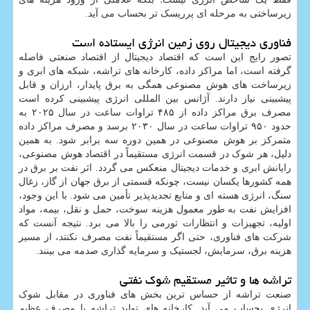
زیرساختی به مرحله ای پرریسک تر بحساب می آید.
فناوری دیجیتال روی زمین انرژی ایستاده است
تصور رایج این است که اقتصاد دیجیتال از اقتصاد صنعتی فاصله
گرفته است، اما مراکز داده، کارخانه های تراشه، شبکه های ابری و
زیرساخت های هوش مصنوعی همگی به برق پایدار، ارزان و قابل
پیشبینی نیاز دارند. آژانس بین المللی انرژی پیشبینی کرده است
مصرف برق مراکز داده از ۴۸۵ تراوات ساعت در سال ۲۰۲۵ به
حدود ۹۵۰ تراوات ساعت در سال ۲۰۳۰ برسد و مصرف مراکز داده
متمرکز بر هوش مصنوعی در همین دوره سه برابر شود. به همین
دلیل، هر شوک در قسمت انرژی مستقیماً در اقتصاد هوش مصنوعی،
رایانش ابری و خدمات دیجیتال منعکس می گردد. اثر نفت بر برق در
همه کشورها یکسان نیست، چونکه قسمتی از برق جهان از گاز، زغال
سنگ، انرژی هسته ای و منابع تجدیدپذیر تأمین می شود. با این وجود،
افزایش نفت به طور معمول هزینه سوخت، حمل و نقل، بیمه، مواد
اولیه، تجهیزات و انتظارات تورمی را بالا می برد. نتیجه آنست که
شرکت های فناوری، حتی اگر مستقیماً نفت مصرف نکنند، از مسیر
هزینه برق، سرمایش، لجستیک و سرمایه گذاری صدمه می بینند.
تراشه ها و تاثیر مستقیم شوک نفتی
صنعت تراشه از حساس ترین بخش های فناوری در مقابل شوک
انرژی بحساب می آید. کارخانه های تولید تراشه با مصرف عظیم