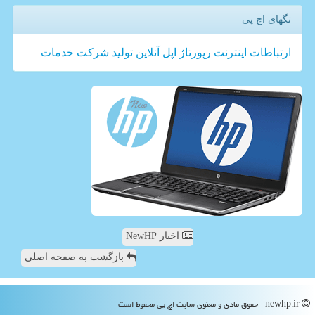
تگهای اچ پی
ارتباطات
اینترنت
رپورتاژ
اپل
آنلاین
تولید
شركت
خدمات
اخبار NewHP
بازگشت به صفحه اصلی
newhp.ir - حقوق مادی و معنوی سایت اچ پی محفوظ است