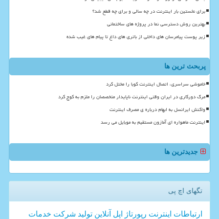
برای نخستین بار اینترنت در چه سالی و برای چه قطع شد؟
بهترین روش دسترسی نما در پروژه های ساختمانی
زیر پوست پیامرسان های داخلی از باتری های داغ تا پیام های غیب شده
پربحث ترین ها
خاموشی سراسری، اتصال اینترنت کوبا را مختل کرد
مرگ دورکاری در ایران وقتی اینترنت ناپایدار متخصصان را ملزم به کوچ کرد
واکنش ایرانسل به ابهام درباره ی مصرف اینترنت
اینترنت ماهواره ای آمازون مستقیم به موبایل می رسد
جدیدترین ها
تگهای اچ پی
ارتباطات
اینترنت
رپورتاژ
اپل
آنلاین
تولید
شركت
خدمات