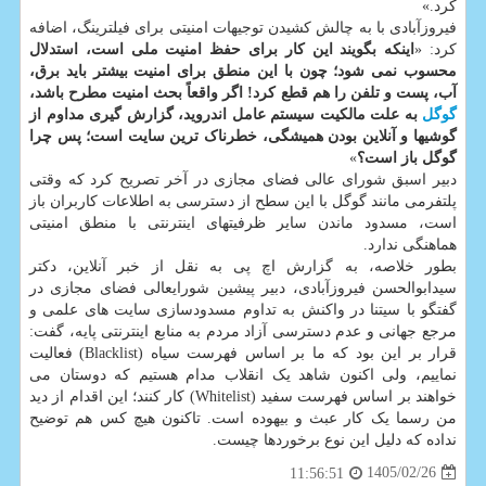
کرد.»
فیروزآبادی با به چالش کشیدن توجیهات امنیتی برای فیلترینگ، اضافه
کرد: «
اینکه بگویند این کار برای حفظ امنیت ملی است، استدلال
محسوب نمی شود؛ چون با این منطق برای امنیت بیشتر باید برق،
آب، پست و تلفن را هم قطع کرد! اگر واقعاً بحث امنیت مطرح باشد،
گوگل
به علت مالکیت سیستم عامل اندروید، گزارش گیری مداوم از
گوشیها و آنلاین بودن همیشگی، خطرناک ترین سایت است؛ پس چرا
گوگل باز است؟
»
دبیر اسبق شورای عالی فضای مجازی در آخر تصریح کرد که وقتی
پلتفرمی مانند گوگل با این سطح از دسترسی به اطلاعات کاربران باز
است، مسدود ماندن سایر ظرفیتهای اینترنتی با منطق امنیتی
هماهنگی ندارد.
بطور خلاصه، به گزارش اچ پی به نقل از خبر آنلاین، دکتر
سیدابوالحسن فیروزآبادی، دبیر پیشین شورایعالی فضای مجازی در
گفتگو با سیتنا در واکنش به تداوم مسدودسازی سایت های علمی و
مرجع جهانی و عدم دسترسی آزاد مردم به منابع اینترنتی پایه، گفت:
قرار بر این بود که ما بر اساس فهرست سیاه (Blacklist) فعالیت
نماییم، ولی اکنون شاهد یک انقلاب مدام هستیم که دوستان می
خواهند بر اساس فهرست سفید (Whitelist) کار کنند؛ این اقدام از دید
من رسما یک کار عبث و بیهوده است. تاکنون هیچ کس هم توضیح
نداده که دلیل این نوع برخوردها چیست.
1405/02/26
11:56:51