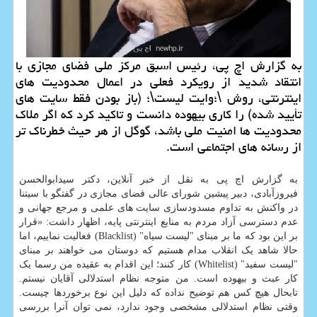
به گزارش اچ پی، رئیس اسبق مرکز ملی فضای مجازی با
انتقاد شدید از رویکرد فعلی در اعمال محدودیت های
اینترنتی، روش \؛وایت لیست\؛ (باز بودن فقط سایت های
تأیید شده) را کاری بیهوده دانست و تاکید کرد که اگر ملاک
محدودیت ها امنیت ملی باشد، گوگل از هر حیث خطرناک تر
از رسانه های اجتماعی است.
به گزارش اچ پی به نقل از خبر آنلاین، دکتر سیدابوالحسن
فیروزآبادی، دبیر پیشین شورای عالی فضای مجازی در گفتگو با سیتنا
در واکنش به تداوم مسدودسازی سایت های علمی و مرجع جهانی و
عدم دسترسی آزاد مردم به منابع اینترنتی پایه، اظهار داشت: «قرار
بر این بود که ما بر مبنای "لیست سیاه" (Blacklist) فعالیت نماییم، اما
حالا شاهد یک انقلاب مدام هستیم که دوستان می خواهند بر مبنای
"لیست سفید" (Whitelist) کار کنند؛ این اقدام به عقیده من رسما یک
کار عبث و بیهوده است. من متوجه نظام استدلالی آقایان نیستم.
تابحال هیچ کس هم توضیح نداده که دلیل این نوع برخوردها چیست.
وقتی نظام استدلالی مشخصی وجود ندارد، نمی توان آنرا بررسی