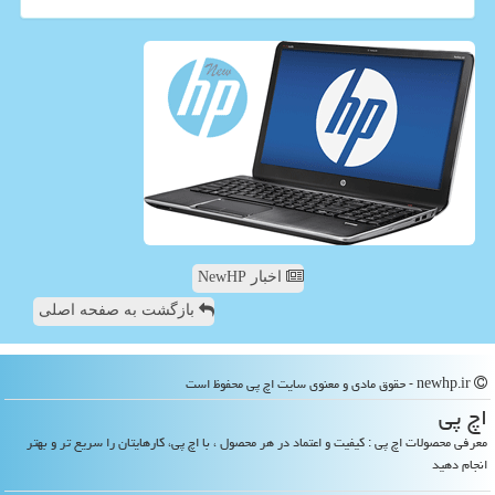
اخبار NewHP
بازگشت به صفحه اصلی
newhp.ir - حقوق مادی و معنوی سایت اچ پی محفوظ است
اچ پی
معرفی محصولات اچ پی : کیفیت و اعتماد در هر محصول ، با اچ پی، کارهایتان را سریع تر و بهتر
انجام دهید