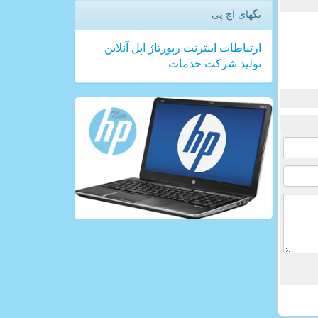
تگهای اچ پی
ارتباطات
اینترنت
رپورتاژ
اپل
آنلاین
تولید
شركت
خدمات