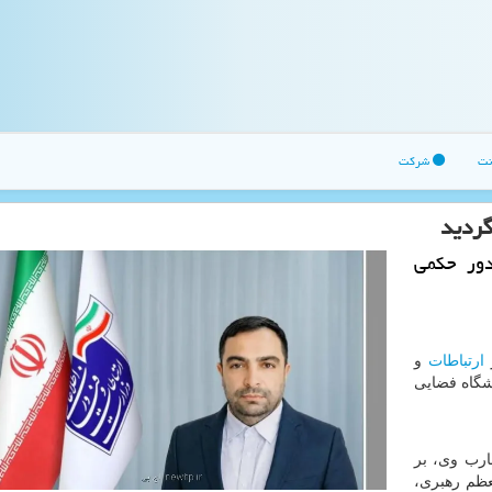
نت
شرکت
ردید
دور حکمی
ر
ارتباطات
و
شگاه فضایی
ارب وی، بر
عظم رهبری،