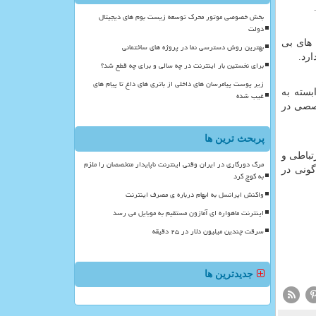
بخش خصوصی موتور محرک توسعه زیست بوم های دیجیتال
دولت
 های بی
بهترین روش دسترسی نما در پروژه های ساختمانی
رد.
برای نخستین بار اینترنت در چه سالی و برای چه قطع شد؟
زیر پوست پیامرسان های داخلی از باتری های داغ تا پیام های
سته به
غیب شده
خصصی در
پربحث ترین ها
تباطی و
مرگ دورکاری در ایران وقتی اینترنت ناپایدار متخصصان را ملزم
گونی در
به کوچ کرد
واکنش ایرانسل به ابهام درباره ی مصرف اینترنت
اینترنت ماهواره ای آمازون مستقیم به موبایل می رسد
سرقت چندین میلیون دلار در ۲۵ دقیقه
جدیدترین ها