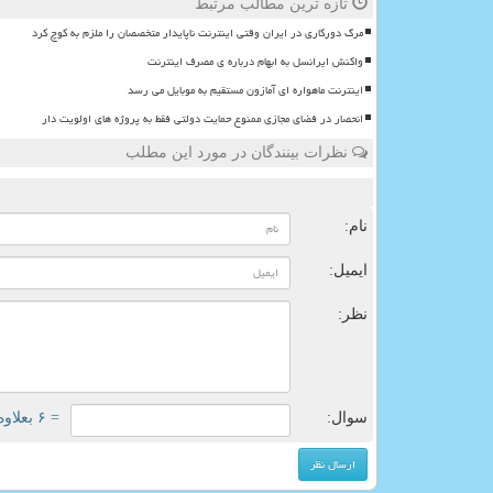
تازه ترین مطالب مرتبط
مرگ دورکاری در ایران وقتی اینترنت ناپایدار متخصصان را ملزم به کوچ کرد
واکنش ایرانسل به ابهام درباره ی مصرف اینترنت
اینترنت ماهواره ای آمازون مستقیم به موبایل می رسد
انحصار در فضای مجازی ممنوع حمایت دولتی فقط به پروژه های اولویت دار
نظرات بینندگان در مورد این مطلب
ن
نام:
ایمیل:
نظر:
سوال:
= ۶ بعلاوه ۳