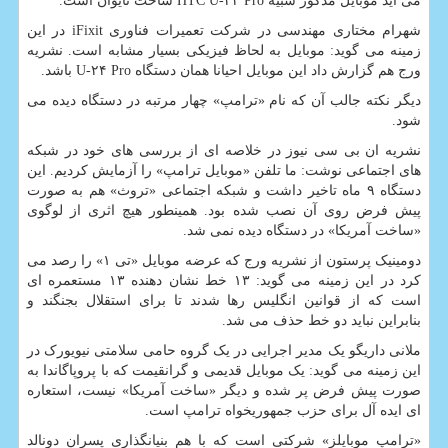
می آید موبایل مذکور شبیه HTC U-۲۴ Pro ساخت تایوان است.
شهرام مختاری مهندسی در شرکت تعمیرات فناوری iFixit در این
زمینه می گوید: موبایل به لحاظ فیزیکی بسیار مشابه است. نشریه
ورج هم گزارش داد این موبایل احیانا همان دستگاه U-۲۴ Pro باشد.
دیگر نکته جالب آن که نام «ترامپ» چهار مرتبه در دستگاه دیده می
شود.
نشریه ان بی سی نیوز در خلاصه ای از بررسی های خود در شبکه
های اجتماعی نوشت: ما تلفن «موبایل ترامپ» را آزمایش کردیم. این
دستگاه ۹ ماه تاخیر داشت و شبکه اجتماعی «تروث» هم به صورت
پیش فرض روی آن نصب شده بود. همینطور هیچ اثری از لوگوی
«ساخت آمریکا» در دستگاه دیده نمی شد.
دومینیک پرستون از نشریه ورج که عرضه موبایل «تی ۱» را رصد می
کرد در این زمینه می گوید: ۱۳ خط نشان دهنده ۱۳ مستعمره ای
است که از قوانین انگلیس رها شدند تا برای استقلال بجنگند و
بنابراین نباید دو خط حذف می شد.
ملانی داریگو یک مدیر اجرایی در یک گروه حامی سلامتی نیویورک در
این زمینه می گوید: یک موبایل قدیمی و گرانقیمت که با پروپاگاندا به
صورت پیش فرض پر شده و دیگر «ساخت آمریکا» نیست، استعاره
ای ایده آل برای حزب جمهوریخواه ترامپ است.
«ترامپ موبایلز» شرکتی است که با هم بنیانگذاری پسران دونالد