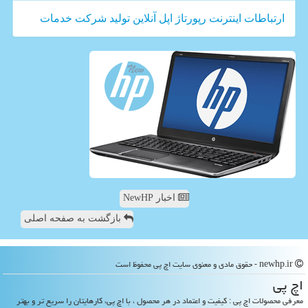
ارتباطات
اینترنت
رپورتاژ
اپل
آنلاین
تولید
شركت
خدمات
اخبار NewHP
بازگشت به صفحه اصلی
newhp.ir - حقوق مادی و معنوی سایت اچ پی محفوظ است
اچ پی
معرفی محصولات اچ پی : کیفیت و اعتماد در هر محصول ، با اچ پی، کارهایتان را سریع تر و بهتر