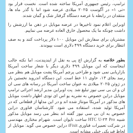
ترامپ، رئیس جمهوری آمریکا ساخته شده است. نخست قرار بود
«تی ۱» در آگوست ۲۰۲۵ میلادی عرضه شود اما با گذر ماه ها،
منتقدان در رابطه با عرضه دستگاه گرفتار شک و گمان شدند.
اوبراین اعلام نمود تاخیرها در عرضه موبایل در ذهن ما ارزشش را
داشت چونکه ما یک محصول خارق العاده عرضه می نماییم.
مشتریان برای سفارش این موبایل ۱۰۰ دلار پرداخت کنند و به صف
انتظار برای خرید دستگاه ۴۹۹ دلاری است بپیوندند.
بطور خلاصه
به گزارش اچ پی به نقل از ایندپندنت، اما نکته جالب
اینجاست که این موبایل ۴۹۹ دلاری دیگر با شعار ساخت آمریکا
بازاریابی نمی شود و طراحی پرچم آمریکا پشت موبایل هم بنظر می
رسد بجای ۱۳، حاوی ۱۱ خط است. این دستگاه اندروید نخستین بار
در ژوئن ۲۰۲۵ میلادی به عنوان ساخت آمریکا در رسانه های سی ان
ان و ان بی سی نیوز تبلیغ شد. پت اوبراین مدیر ارشد اجرائی ترامپ
موبایل دراین خصوص به نشریه یو اس ای تودی اظهار داشت موبایل
های مذکور در آمریکا مونتاژ شده اند و در این مدلها از قطعاتی که در
آمریکا تولید شده، استفاده می شود. کارشناسان فناوری دراین
خصوص به ان بی سی نیوز گفته اند بنظر می رسد موبایل مذکور
شبیه HTC U-۲۴ Pro ساخت تایوان است. شهرام مختاری مهندسی
در شرکت تعمیرات فناوری iFixit دراین خصوص می گوید: موبایل از
لحاظ فیزیکی خیلی مشابه است.