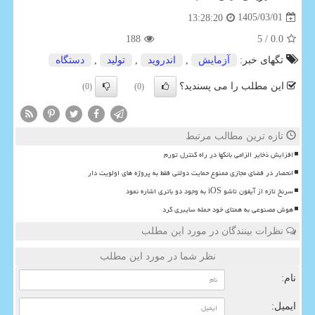
1405/03/01
13:28:20
188
/ 5
0.0
تگهای خبر:
آزمایش
,
اندروید
,
تولید
,
دستگاه
این مطلب را می پسندید؟
(0)
(0)
تازه ترین مطالب مرتبط
افزایش ذخایر الزامی بانکها در راه کنترل تورم
انحصار در فضای مجازی ممنوع حمایت دولتی فقط به پروژه های اولویت دار
سرنخ تازه از آیفون تاشو iOS به وجود دو باتری اشاره نمود
هوش مصنوعی به همتای خود حمله سایبری کرد
نظرات بینندگان در مورد این مطلب
نظر شما در مورد این مطلب
نام:
ایمیل: