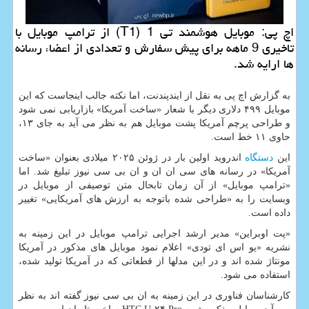
اچ پی: موبایل هوشمند تی 1 (T1) از ترامپ موبایل با
تاخیری 9 ماهه برای پیش سفارش و تعدادی از اعضاء رسانه
ها ارایه شد.
به گزارش اچ پی به نقل از ایندپندنت، اما نکته جالب اینجاست که این
موبایل ۴۹۹ دلاری دیگر با شعار «ساخت آمریکا» بازاریابی نمی شود
و طراحی پرچم آمریکا پشت موبایل هم به نظر می آید به جای ۱۳،
حاوی ۱۱ خط است.
این
دستگاه
اندروید اولین بار در ژوئن ۲۰۲۵ میلادی بعنوان «ساخت
آمریکا» در رسانه های سی ان ان و ان بی سی نیوز تبلیغ شد. اما
«ترامپ موبایل» از آن زمان تابحال متن توصیفی از موبایل در
وبسایت را به «طراحی شده باتوجه به ارزش های آمریکایی» تغییر
داده است.
«پت اوبراین» مدیر ارشد اجرایی ترامپ موبایل در این زمینه به
نشریه «یو اس ای تودی» اعلام نمود موبایل های مذکور در آمریکا
مونتاژ شده اند و در این مدلها از قطعاتی که در آمریکا تولید شده،
استفاده می شود.
کارشناسان فناوری در این زمینه به ان بی سی نیوز گفته اند به نظر