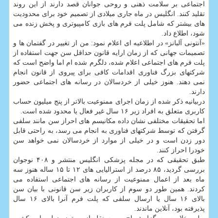
اجتماعی بر سلامت ذهنی و روحی جوانان قصد دارند از این روند
تقلید کنند. انگلیس در ماه جاری میلادی از تصمیم خود برای محدودیت
های بیشتر که شامل پلت فرم های بازی کامپیوتری و پخش زنده می
شود، اطلاع داد.
«آنتونی آلبانز» در اطلاعیه ای اعلام نمود: من از تغییر در گفتمان ها و
تصمیمات جهانی که از زمان ارایه قانون حداقل سن جهت استفاده از
پلت فرم های اجتماعی اعلام شده، دلگرم شده ام اما واضح است که
شرکتهای بزرگ فناوری اقدامات کافی برای پیروی از قانون انجام
نمی دهند. هنوز خیلی از خردسالان در رسانه های اجتماعی حضور
دارند.
دربیانیه ذکر شده از زمان اجرای ممنوعیت بالاتر از پنج میلیون حساب
کاربری متعلق به افراد زیر ۱۶ سال غیر فعال یا محدود شده است.
اما تحقیقات مختلفی نشان داده مکانیسم های احراز سن مانند سلفی
گرفتن که توسط شرکتهای فناوری به انجام می رسد، به راحتی قابل
دور زدن است و در خیلی از موارد از خردسالان نمی خواهد سن
خودرا احراز کنند.
طبق تحقیقی که در مجله پزشکی انگلیس منتشر و ۴۰۸ نوجوان
بررسی گردید، ۸۵ درصد از استرالیایی های ۱۲ تا ۱۵ ساله هنوز سه
ماه بعد از اعمال ممنوعیت از رسانه های اجتماعی استفاده می
کردند. همین طور دو سوم از کاربران زیر سن قانونی با بیان سن
بالای ۱۶ سال یا ارسال سلفی که پلت فرم آنرا بالای ۱۶ سال
پذیرفته بود، آنلاین ماندند.