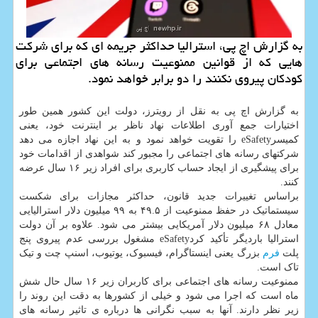
به گزارش اچ پی، استرالیا حداکثر جریمه ای که برای شرکت
هایی که از قوانین ممنوعیت رسانه های اجتماعی برای
کودکان پیروی نکنند را دو برابر خواهد نمود.
به گزارش اچ پی به نقل از رویترز، دولت این کشور همین طور
اختیارات جمع آوری اطلاعات نهاد ناظر بر اینترنت خود، یعنی
کمیسرeSafety را تقویت خواهد نمود و به این نهاد اجازه می دهد
شرکتهای رسانه های اجتماعی را مجبور کند شواهدی از اقدامات خود
برای پیشگیری از ایجاد حساب کاربری برای افراد زیر ۱۶ سال عرضه
کنند.
براساس تغییرات جدید قانون، حداکثر مجازات برای شکست
سیستماتیک در حفظ ممنوعیت از ۴۹.۵ به ۹۹ میلیون دلار استرالیایی
معادل ۶۸ میلیون دلار آمریکایی بیشتر می شود. علاوه بر آن دولت
استرالیا باردیگر تأکید کردeSafety مشغول بررسی عدم پیروی پنج
پلت
فرم
بزرگ یعنی اینستاگرام، فیسبوک، یوتیوب، اسنپ چت و تیک
تاک است.
ممنوعیت رسانه های اجتماعی برای کاربران زیر ۱۶ سال حال شش
ماه است که اجرا می شود و خیلی از کشورها به دقت این روند را
زیر نظر دارند. آنها به سبب نگرانی ها درباره ی تاثیر رسانه های