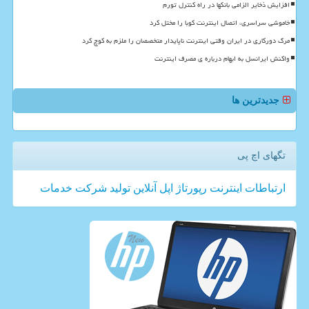
افزایش ذخایر الزامی بانکها در راه کنترل تورم
خاموشی سراسری، اتصال اینترنت کوبا را مختل کرد
مرگ دورکاری در ایران وقتی اینترنت ناپایدار متخصصان را ملزم به کوچ کرد
واکنش ایرانسل به ابهام درباره ی مصرف اینترنت
جدیدترین ها
تگهای اچ پی
ارتباطات
اینترنت
رپورتاژ
اپل
آنلاین
تولید
شركت
خدمات