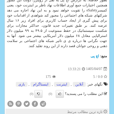
بطور خلاصه، به گزارش اچ پی به نقل از رویترز، دولت این کشور
همچنین اختیارات جمع آوری اطلاعات نهاد ناظر بر اینترنت خود، یعنی
کمیسرeSafety را تقویت خواهد نمود و به این نهاد اجازه می دهد
شرکتهای شبکه های اجتماعی را مجبور کند شواهدی از اقدامات خود
برای پیش گیری از ایجاد حساب کاربری برای افراد زیر ۱۶ سال
عرضه کنند. بر طبق تغییرات جدید قانون، حداکثر مجازات برای
شکست سیستماتیک در حفظ ممنوعیت از ۴۹.۵ به ۹۹ میلیون دلار
استرالیایی معادل ۶۸ میلیون دلار آمریکایی بیشتر می شود. آنها به
جهت نگرانی ها درباره ی ی تاثیر شبکه های اجتماعی بر سلامت
ذهنی و روحی جوانان قصد دارند از این روند تقلید کنند.
منبع:
اچ پی
1405/04/07
13:33:21
175
/ 5
0.0
تگهای خبر:
آنلاین
,
اینترنت
,
اینستاگرام
,
بازی
این مطلب را می پسندید؟
(0)
(0)
تازه ترین مطالب مرتبط