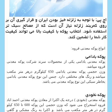
اچ پی: با توجه به زلزله خیز بودن ایران و قرار گیری آن بر
روی كمربند زلزله نیاز آن است كه از مصالح سبك تر
استفاده شود. انتخاب پوكه با كیفیت بالا می تواند كیفیت
كار شما را تضمین كند.
انواع پوکه معدنی قروه:
پوکه بادامی
پوکه معدنی بادامی یکی از محصولات سرند شرکت پوکه معدنی
قروه میباشد.
وزن حجمی پوکه معدنی بادامی 650 کیلوگرم درهر متر مکعب
میباشد.و رنگ های مختلفی دارد. جنس این نوع پوکه معدنی بادامی
بخاطر سبکی این نوع پوکه معدنی می باشد.
پوکه نخودی
پوکه معدنی (نخودی ) درجه یک اکثرا از معادن پوکه معدنی احمد اباد
قروه استخراج می شود که وزن حجمی این پوکه 600 تا 650 کیلو
گرم در هر متر مکعب می باشد .و اکثرا به رنگ مشکی و گاهی