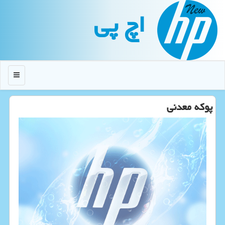
اچ پی
منو
پوكه معدنی