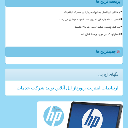
پربحث ترین ها
واکنش ایرانسل به ابهام درباره ی مصرف اینترنت
اینترنت ماهواره ای آمازون مستقیم به موبایل می رسد
سرقت چندین میلیون دلار در ۲۵ دقیقه
استارلینک در عراق رسما فعال شد
جدیدترین ها
تگهای اچ پی
ارتباطات
اینترنت
رپورتاژ
اپل
آنلاین
تولید
شركت
خدمات