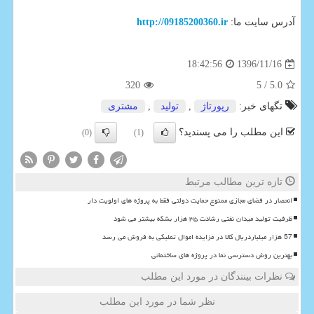
آدرس سایت ما:
http://09185200360.ir
1396/11/16
18:42:56
320
/ 5
5.0
تگهای خبر:
رپورتاژ
,
تولید
,
مشتری
این مطلب را می پسندید؟
(0)
(1)
تازه ترین مطالب مرتبط
انحصار در فضای مجازی ممنوع حمایت دولتی فقط به پروژه های اولویت دار
ظرفیت تولید میدان نفتی رشادت ۳۵ هزار بشکه بیشتر می شود
57 هزار میلیاردریال کالا در مزایده اموال تملیکی به فروش می رسد
بهترین روش دسترسی نما در پروژه های ساختمانی
نظرات بینندگان در مورد این مطلب
نظر شما در مورد این مطلب