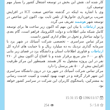
كار شده اند، نقش این بخش در توسعه اشتغال كشور را بسیار مهم
توصیف كرد.
وی با اشاره به اینكه در گذشته شاخص صنعت ICT در افزایش
ضریب برخورداری خانوارها از تلفن ثابت بود، اكنون این شاخص در
توسعه شهر
هوشمند
تعریف می گردد.
وزیر
ارتباطات
با بیان این مهم كه اكنون زیر ساخت ها برای توسعه
كامل شبكه ملی اطلاعات و دولت الكترونیك فراهم است، گام بعدی
را تولید ساختار و تحول در نظام اداری كشور دانست.
مركز تماس سراسری – تخصصی شركت آسیاتك در شهر یزد با
سرمایه گذاری نزدیك به ده میلیارد ریال و با حمایت های اداره كل
ارتباطات
و فناوری اطلاعات استان و دانشگاه یزد در فضای زیر بنایی
بالغ بر ۶۰۰ متر مربع برقرار شده و با افتتاح آن اكنون بیش از ۲۶۰
نفر در این پروژه مشغول به كار هستند. همینطور این مركز ظرفیت
افزایش بیش از ۵۰۰ نفر پرسنل را دارد.
مركز تماس شركت آسیاتك در شهر یزد در درون دانشگاه سراسری
این شهر قرار گرفته و در جهت بهبود كیفیت و كمیت خدمت رسانی
به مشتركین، پاسخگوی كاربران این شركت در سراسر كشور خواهد
بود.
1396/11/17
15:31:15
254
/ 5
5.0