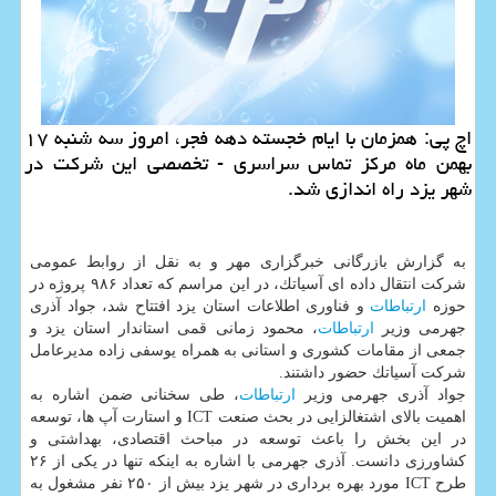
اچ پی: همزمان با ایام خجسته دهه فجر، امروز سه شنبه ۱۷
بهمن ماه مركز تماس سراسری - تخصصی این شركت در
شهر یزد راه اندازی شد.
به گزارش بازرگانی خبرگزاری مهر و به نقل از روابط عمومی
شركت انتقال داده ای آسیاتك، در این مراسم كه تعداد ۹۸۶ پروژه در
حوزه
ارتباطات
و فناوری اطلاعات استان یزد افتتاح شد، جواد آذری
جهرمی وزیر
ارتباطات
، محمود زمانی قمی استاندار استان یزد و
جمعی از مقامات كشوری و استانی به همراه یوسفی زاده مدیرعامل
شركت آسیاتك حضور داشتند.
جواد آذری جهرمی وزیر
ارتباطات
، طی سخنانی ضمن اشاره به
اهمیت بالای اشتغالزایی در بحث صنعت ICT و استارت آپ ها، توسعه
در این بخش را باعث توسعه در مباحث اقتصادی، بهداشتی و
كشاورزی دانست. آذری جهرمی با اشاره به اینكه تنها در یكی از ۲۶
طرح ICT مورد بهره برداری در شهر یزد بیش از ۲۵۰ نفر مشغول به