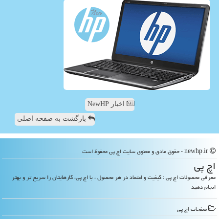
اخبار NewHP
بازگشت به صفحه اصلی
newhp.ir - حقوق مادی و معنوی سایت اچ پی محفوظ است
اچ پی
معرفی محصولات اچ پی : کیفیت و اعتماد در هر محصول ، با اچ پی، کارهایتان را سریع تر و بهتر
انجام دهید
صفحات اچ پی