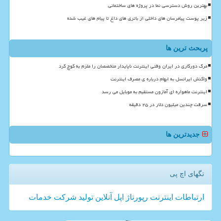
بهترین روش دسترسی نما در پروژه های ساختمانی
زیر پوست پیامرسان های داخلی از باتری های داغ تا پیام های غیب شده
پربحث ترین ها
مرگ دورکاری در ایران وقتی اینترنت ناپایدار متخصصان را ملزم به کوچ کرد
واکنش ایرانسل به ابهام درباره ی مصرف اینترنت
اینترنت ماهواره ای آمازون مستقیم به موبایل می رسد
سرقت چندین میلیون دلار در ۲۵ دقیقه
جدیدترین ها
تگهای اچ پی
ارتباطات
اینترنت
رپورتاژ
اپل
آنلاین
تولید
شركت
خدمات