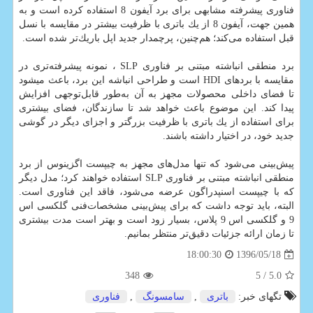
فناوری پیشرفته مشابهی برای برد آیفون 8 استفاده كرده است و به
همین جهت، آیفون 8 از یك باتری با ظرفیت بیشتر در مقایسه با نسل
قبل استفاده می‌كند؛ هم‌‏چنین، پرچم‏دار جدید اپل باریك‌‏تر شده است.
برد منطقی انباشته مبتنی بر فناوری SLP ، نمونه پیشرفته‌تری در
مقایسه با بردهای HDI است و طراحی انباشه این برد، باعث می‎شود
تا فضای داخلی محصولات مجهز به آن به‌طور قابل‌توجهی افزایش
پیدا كند. این موضوع باعث خواهد شد تا سازندگان، فضای بیشتری
برای استفاده از یك باتری با ظرفیت بزرگ‎تر و اجزای دیگر در گوشی
جدید خود، در اختیار داشته باشند.
پیش‌بینی می‌شود كه تنها مدل‌های مجهز به چیپ‎ست اگزینوس از برد
منطقی انباشته مبتنی بر فناوری SLP استفاده خواهند كرد؛ مدل دیگر
كه با چیپ‎ست اسنپدراگون عرضه می‌‏شود، فاقد این فناوری است.
البته، باید توجه داشت كه برای پیش‌بینی مشخصات‌فنی گلكسی اس
9 و گلكسی اس 9 پلاس، بسیار زود است و بهتر است مدت بیشتری
تا زمان ارائه جزئیات دقیق‌‏تر منتظر بمانیم.
1396/05/18
18:00:30
348
/ 5
5.0
تگهای خبر:
باتری
,
سامسونگ
,
فناوری