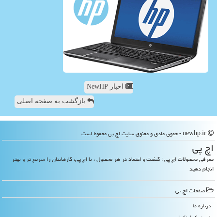
اخبار NewHP
بازگشت به صفحه اصلی
newhp.ir - حقوق مادی و معنوی سایت اچ پی محفوظ است
اچ پی
معرفی محصولات اچ پی : کیفیت و اعتماد در هر محصول ، با اچ پی، کارهایتان را سریع تر و بهتر
انجام دهید
صفحات اچ پی
درباره ما