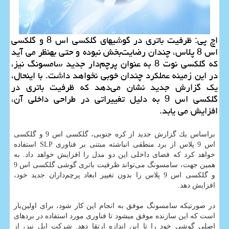
اچ پی: ظرفیت باتری در گوشی‎های گلكسی اس 8 و گلكسی
اس 8 پلاس، چندان رضایت‌بخش نبوده و حتی به‎نظر می آید
كه گلكسی نوت 8 به عنوان پرچم‌دار جدید سامسونگ نیز،
در این زمینه عملكرد چندان خوبی نخواهد داشت. با این‎حال،
یك گزارش جدید نشان می‌‏دهد كه ظرفیت باتری در
گلكسی اس 9 به دلیل تغییراتی در طراحی داخلی آن،
افزایش می یابد.
براساس یك گزارش جدید از كره جنوبی، گلكسی اس 9 و گلكسی
اس 9 پلاس از برد منطقی انباشته مبتنی بر فناوری SLP استفاده
خواهد كرد كه فضای داخلی این دو مدل را افزایش خواهد داد. به
همین جهت، سامسونگ می‌تواند ظرفیت باتری گوشی گلكسی اس 9
و گلكسی اس 9 پلاس را بدون تغییر ابعاد پرچم‌داران جدید خود،
افزایش دهد.
در صورتی‎كه سامسونگ موفق به انجام این كار شود، برای اولین‌بار
است كه این سازنده موفق می‎شود تا فناوری مورد استفاده در بردهای
اصلی گوشی خود را تا این اندازه ارتقا دهد. شركت اپل نیز، از