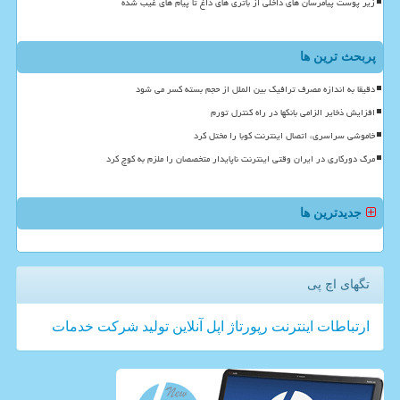
زیر پوست پیامرسان های داخلی از باتری های داغ تا پیام های غیب شده
پربحث ترین ها
دقیقا به اندازه مصرف ترافیک بین الملل از حجم بسته کسر می شود
افزایش ذخایر الزامی بانکها در راه کنترل تورم
خاموشی سراسری، اتصال اینترنت کوبا را مختل کرد
مرگ دورکاری در ایران وقتی اینترنت ناپایدار متخصصان را ملزم به کوچ کرد
جدیدترین ها
تگهای اچ پی
ارتباطات
اینترنت
رپورتاژ
اپل
آنلاین
تولید
شركت
خدمات