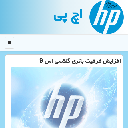
اچ پی
منو
افزایش ظرفیت باتری گلكسی اس 9