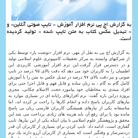
به گزارش اچ پی نرم افزار آموزش « تایپ صوتی آنلاین» و
« تبدیل عكس كتاب به متن تایپ شده » تولید گردیده
است.
به گزارش اچ پی به نقل از مهر، نرم افزار «نوشت یار» توسط یكی
از شركتهای وابسته به مركز تحقیقات كامپیوتری علوم اسلامی تولید
و در دسترس قرار گرفت.این نرم افزار آموزشی كاربردی این
اطمینان را به كاربران خود می دهد كه دقت بالای ۹۵ درصد در تایپ
صوتی و نیز دقت بالای ۹۷ درصد در تبدیل عكس به متن را با آموزش
كامل گام به گام ، به زبان ساده و قابل فهم و قابل اجرا حتی برای
افراد مبتدی به مخاطبان خود بیاموزد.حجت الاسلام چكانی، مجری
پروژه دراین باره گفت: نرم افزارهای رایانه ای در بسیاری موارد به
نیازهای كاربران پاسخ داده و انجام كارها را راحت تر كرده اند، اما
متاسفانه یكی از نیازهای همیشگی كاربران فارسی زبان بی پاسخ
مانده بود یا برای رفع آن باید هزینه های زیادی پرداخت می شد.این
محقق و پژوهشگر علوم اسلامی با بیان اینكه یكی از این نیازها، تایپ
گفتاری است، ادامه داد: تایپ كردن برای بسیاری از كاربران آن قدر
دردسرساز و وقتگیر است كه بسیاری از كاربران آرزو دارند یك نرم