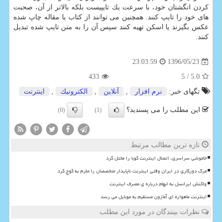
كردن انگشتان خود، با سرعت یك تایپیست بلكه بالاتر از آن، صحبت
های خود را تایپ كنند. همچنین می توانند از كتاب یا مقاله چاپ شده
عكس بگیرند یا اسكن تهیه كنند سپس آن را به متن تایپ شده تبدیل
كنند.
1396/05/23
23:03:59
433
/ 5
5.0
تگهای خبر:
نرم افزار
,
آنلاین
,
الكترونیك
,
اینترنت
این مطلب را می پسندید؟
(0)
(1)
تازه ترین مطالب مرتبط
خاموشی سراسری، اتصال اینترنت کوبا را مختل کرد
مرگ دورکاری در ایران وقتی اینترنت ناپایدار متخصصان را ملزم به کوچ کرد
واکنش ایرانسل به ابهام درباره ی مصرف اینترنت
اینترنت ماهواره ای آمازون مستقیم به موبایل می رسد
نظرات بینندگان در مورد این مطلب