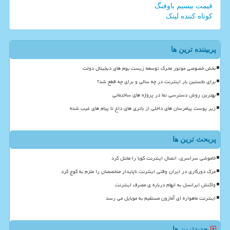
قیمت بیسیم باوفنگ
کوتاه کننده لینک
پربیننده ترین ها
بخش خصوصی موتور محرک توسعه زیست بوم های دیجیتال دولت
برای نخستین بار اینترنت در چه سالی و برای چه قطع شد؟
بهترین روش دسترسی نما در پروژه های ساختمانی
زیر پوست پیامرسان های داخلی از باتری های داغ تا پیام های غیب شده
پربحث ترین ها
خاموشی سراسری، اتصال اینترنت کوبا را مختل کرد
مرگ دورکاری در ایران وقتی اینترنت ناپایدار متخصصان را ملزم به کوچ کرد
واکنش ایرانسل به ابهام درباره ی مصرف اینترنت
اینترنت ماهواره ای آمازون مستقیم به موبایل می رسد
جدیدترین ها