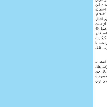
ه ی این
2.5 اینچی استاندارد با سرعت 5400 دور در دقیقه استفاده
املا از
 به منظور انتقال
د را از همان
پورت USB که از طریق آن به کامپیوتر و یا لپ تاپ متصل می شود تامین کند. کابل اتصال درون بسته بندی این محصول وجود دارد که با طول 46
می برد. این رابط قادر
ست اطلاعات را با سرعتی تا سه برابر سریع تر از رابط قبلی خود یعنی USB 2.0 انتقال دهد. حداکثر پهنای باند رابط USB 3.0 در حدود 5 گیگابیت
براین شما با
یی قابل
استفاده
رکت های
نال خود
محصولات
می توان