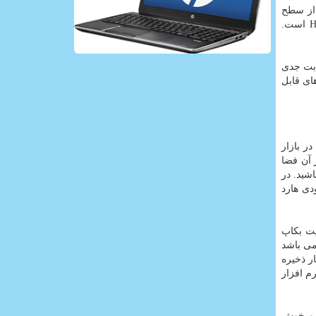
ینان کامل این تست را انجام دهید و هارد اکسترنال HD710 Pro فراتر از سطح
انتظارتان ظاهر خواهد شد. درنظرگرفتن یک درپوش برای پورت USB روی هارد، اقدام دیگری برای حفظ ضدآب بودن هارد HD710 Pro است.
ابت جدی
ی قابل
ر بازار
 آن فضا
شید. در
دی هارد
امات فراوانی انجام داده است وپرفروش ترین محصول این شرکت مدل 2 ترابایت بکاپ
می باشد
ر ذخیره
رم افزار
هارد دیسک جمع و جور و خوش