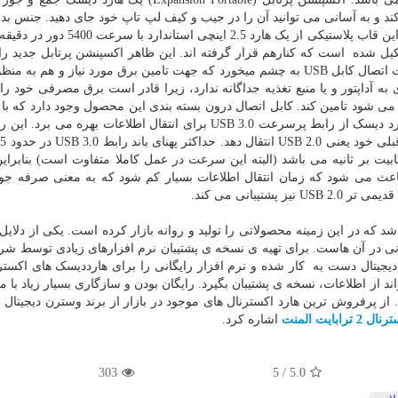
و به آسانی می توانید آن را در جیب و کیف لپ تاپ خود جای دهید. جنس بدن
هارد از پلاستیک ساخته شده البته از نوع باکیفیت آن. درون این قاب پلاستیکی از یک هارد 
 شده است که کنارهم قرار گرفته اند. این ظاهر اکسپنشن پرتابل جدید را ک
هم نسلانش متمایز می کند. در قسمت بالا ی این هارد پورت اتصال کابل USB به چشم میخورد که جهت تامین برق مورد نیاز و هم
کاربرد دارد پس Seagate Expansion Portable نیازی به آداپتور و یا منبع تغذیه جداگانه ندارد، زیرا قادر است برق مصرفی خو
سانتی متری خود به هیچ وجه دست و پاگیر نیست. این هارد دیسک از رابط پرسرعت USB 3.0 برای انتقال اطلاعات بهره 
ا
نیه است در حالی که برای USB 2.0 در حدود 480 مگابیت بر ثانیه می باشد (البته این سرعت در عمل کاملا متفاوت است) بنا
و این باعث می شود که زمان انتقال اطلاعات بسیار کم شود که به معنی صرفه جو
تیبانی می کند.
 در این زمینه محصولاتی را تولید و روانه بازار کرده است. یکی از دلایل 
انی در آن هاست. برای تهیه ی نسخه ی پشتیبان نرم افزارهای زیادی توسط ش
جیتال دست به کار شده و نرم افزار رایگانی را برای هارددیسک های اکستر
ند از اطلاعات، نسخه ی پشتیبان بگیرد. رایگان بودن و سازگاری بسیار زیاد با 
ز پرفروش ترین هارد اکسترنال های موجود در بازار از برند وسترن دیجیتال 
ترابایت المنت
اشاره کرد.
303
/ 5
5.0