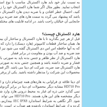
به نسبت نیاز خود باید هارد اکسترنال مناسب با نوع است
انتخاب نمایید. بطور مثال اگر شما هارد اکسترنال خود را زی
کنید، احتمال خطر افتادن و یا ضربه دیدن هارد اکسترنال 
باشد که پیشنهاد می گردد به سمت هارد های ضد ضربه بروید
جابجایی آن خیالتان راحت باشد. در ادامه قابلیت های مختل
هارد اکسترنال چیست؟
قبل از هر چیز بگذارید تا با هارد اکسترنال و ساختار آن 
ها، همان ساختار قطعات کامپیوتر (هارد دیسک) را دارد که 
که به آنها حافظه اس اس دی اکسترنال گفته می شود نیز
ضد ضربه و ضد آب بودن و مقاومت در برابر فشار
هارد اکسترنال از نظر ظاهر و جنس بدنه باید به صورتی 
فشار و ضربه داشته باشد و همچنین جنس بدنه به صورتی 
هارد اکسترنال ضد ضربه، شرکت ای دیتا می باشد. اگر قصد 
محصولات این شرکت را مدنظر داشته باشید. یکی از پرفروش ترین محصولا
ای دیتا علاقه ی فراوانی به هاردهای همه چیزتمام دارد و 
HD710 Pro مشابه دیگر محصولات ای دیتا در برابر
کرده و از شرایط استاندارد یادشده هم ضدآب تر است. د