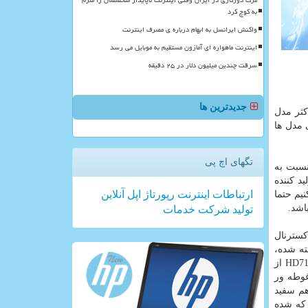
مرگ دورکاری در ایران وقتی اینترنت ناپایدار متخصصان را ملزم
به کوچ کرد
واکنش ایرانسل به ابهام درباره ی مصرف اینترنت
اینترنت ماهواره ای آمازون مستقیم به موبایل می رسد
سرقت چندین میلیون دلار در ۲۵ دقیقه
جدیدترین ها
کثر مدل
 مدل ها
تگهای اچ پی
نسبت به
د کننده
ارتباطات
اینترنت
رپورتاژ
اپل
آنلاین
یم حتما
تولید
شركت
خدمات
کسترنال
فته شده،
نمی گذارد حتی ذره ای غبار به محیط درونی هارد وارد شود. در کنار این قابلیت، ضدآب بودن و نفوذناپذیری آب به داخل بدنه ی HD710 Pro از
در آب فرو رود و به مدت یک ساعت در عمق 2متری آب غوطه ور
روی این استاندارد را هم سفید
 که شده