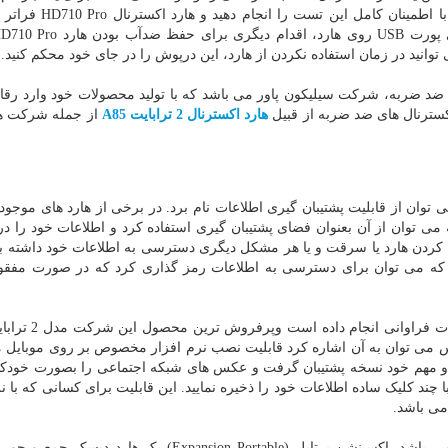
آن را درون آب بیندازد. خیالتان راحت باشد که می توانید با اطم
انید در زمان استفاده نکردن از هارد، این درپوش را در جای خود محکم کنید.
 ضد ضربه، شرکت سیلیکون پاور می باشد که با تولید محصولات خود وارد رق
کسترنال های ضد ضربه از قبیل
هارد اکسترنال 2 ترابایت A85
از جمله شرکت ها
 توان از قابلیت پشتیبان گیری اطلاعات نام برد. در برخی از هارد های موجود د
می توان از آن بعنوان فضای پشتیبان گیری استفاده کرد و اطلاعات خود را در
گم کردن هارد یا سرقت و یا هر مشکل دیگری دسترسی به اطلاعات خود داشته با
د که می توان برای دسترسی به اطلاعات رمز گذاری کرد که در صورت مفقو
شرکت سیگیت در زمینه پشتیبان گیری از اطلاعات، اقد
س می توان به آن اشاره کرد قابلیت نصب نرم افزار مخصوص بر روی موبایل 
 مهم خود نسخه پشتیبان گرفت و عکس های شبکه اجتماعی را بصورت خودکا
با چند کلیک ساده اطلاعات خود را ذخیره نمایید. این قابلیت برای کسانی که با ن
می باشد.
دیگر محصول پرفروش شرکت سیگیت، مدل اکسپنشن می باشد. اکسپنشن پرتابل (Expansion Portable) یک 