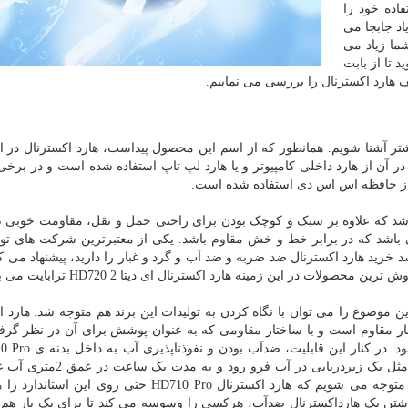
فاده خود را
اد جابجا می
شما زیاد می
 تا از بابت
ف هارد اکسترنال را بررسی می نماییم.
بیشتر آشنا شویم. همانطور که از اسم این محصول پیداست، هارد اکسترنال در ا
در آن از هارد داخلی کامپیوتر و یا هارد لپ تاپ استفاده شده است و در برخی
 از حافظه اس اس دی استفاده شده است.
باشد که علاوه بر سبک و کوچک بودن برای راحتی حمل و نقل، مقاومت خوبی 
باشد که در برابر خط و خش مقاوم باشد. یکی از معتبرترین شرکت های تولی
خرید هارد اکسترنال ضد ضربه و ضد آب و گرد و غبار را دارید، پیشنهاد می کن
ت در این زمینه هارد اکسترنال ای دیتا HD720 2 ترابایت می باشد.
این موضوع را می توان با نگاه کردن به تولیدات این برند هم متوجه شد. هارد ا
 گردوغبار مقاوم است و با ساختار مقاومی که به عنوان پوشش برای آن در نظر گر
دیگر مشخصه های این هارد هستند. HD710 Pro می تواند مثل یک زیردریایی 
شود. اگر نگاهی به شرایط استاندارد IEC IPX8 بیندازیم، متوجه می شویم که هارد اکسترنال HD710 Pro حتی 
اشتن یک هارداکسترنال ضدآب، هرکسی را وسوسه می کند تا برای یک بار هم