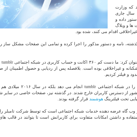
د كه وزارت
ه سال جاری
ستور داده و
ها و وبلاگ
یراخلاقی اقدام می كنند، شده بود.
ن و مسئولان اجرایی هم عرض ۴۸ ساعت گذشته، نامه و دستور مذكور را اجرا كرده و تمامی این صفحات مشكل ساز 
و فناوری 
شكنانه و غیراخلاقی بوده است. بلافصله پس از ردیابی و حصول اطمینان از 
د و فیلتر كردیم.
را در شبكه اجتماعی tumblr انجام می دهد بلكه
ور از دسترس كاربران خارج شدند. در گذشته نیز، صفحات خاصی در سایر ش
ایی تحت فیلترینگ
هوشمند
قرار گرفته بودند.
یك پلتفرم میكروبلاگینگ و وب گاه عرضه دهنده خدمات شبكه اجتماعی است كه توسط شركت تامبلر ر
اده و داشتن امكانات متفاوت برای كاربرانش است تا بتوانند در قالب ها