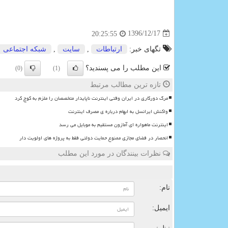
1396/12/17
20:25:55
تگهای خبر:
ارتباطات
,
سایت
,
شبكه اجتماعی
این مطلب را می پسندید؟
(0)
(1)
تازه ترین مطالب مرتبط
مرگ دورکاری در ایران وقتی اینترنت ناپایدار متخصصان را ملزم به کوچ کرد
واکنش ایرانسل به ابهام درباره ی مصرف اینترنت
اینترنت ماهواره ای آمازون مستقیم به موبایل می رسد
انحصار در فضای مجازی ممنوع حمایت دولتی فقط به پروژه های اولویت دار
نظرات بینندگان در مورد این مطلب
ن
نام:
ایمیل: