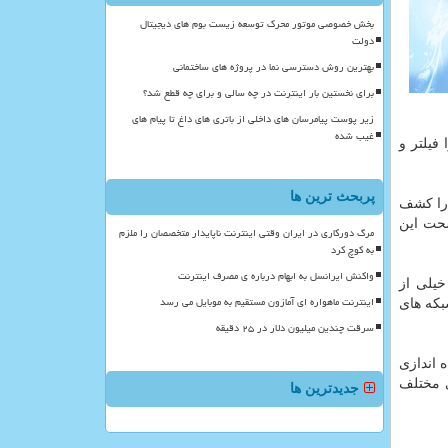
بخش خصوصی موتور محرک توسعه زیست بوم های دیجیتال
دولت
بهترین روش دسترسی نما در پروژه های ساختمانی
برای نخستین بار اینترنت در چه سالی و برای چه قطع شد؟
زیر پوست پیامرسان های داخلی از باتری های داغ تا پیام های
غیب شده
را فیلتر و
پربحث ترین ها
اندونزی – عنوان كرد: ما دست كم ۳۶۰ اكانت و حساب كاربری در شبكه اجتماعی tumblr را كشف
صحت این
مرگ دورکاری در ایران وقتی اینترنت ناپایدار متخصصان را ملزم
به کوچ کرد
واکنش ایرانسل به ابهام درباره ی مصرف اینترنت
 در سال ۲۰۱۶ میلادی هم خیلی از
اینترنت ماهواره ای آمازون مستقیم به موبایل می رسد
بكه های
سرقت چندین میلیون دلار در ۲۵ دقیقه
اه اندازی
ی مختلف
جدیدترین ها