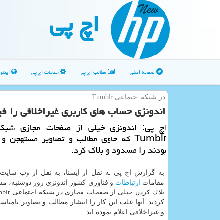
اچ پی
صفحه اصلی
مطالب اچ پی
خدمات اچ پی
اینتر
در شبكه اجتماعی Tumblr
اندونزی حساب های كاربری غیراخلاقی را فی
اچ پی: اندونزی خیلی از صفحات مجازی شبكه
Tumblr كه حاوی مطالب و تصاویر مستهجن و 
بودند را مسدود و بلاك كرد.
به گزارش اچ پی به نقل از ایسنا، به نقل از وب سایت
مقامات
ارتباطات
و فناوری كشور اندونزی روز دوشنبه، م
كردند. آنها علت این كار را انتشار مطالب و تصاویر نامن
و غیراخلاقی اعلام نموده اند.