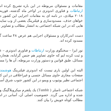
مقامات و مسئولان مربوطه در این باره تشریح كرده ان
ارتباطات
و فناوری اندونزی در اواخر ماه گذشته، فوری
۲۰۱۸ میلادی، در نامه ای به مقامات اجرایی این كشور د
خواهان حذف، مسدودسازی و فیلترینگ بعضی از وب سایت 
هایی كه در این شبكه اجتماعی به انتشار مطالب و تصاویر غ
دست اندركارا
مسدود كرده اند.
نور ایزا – سخنگوی وزارت
ارتباطات
و ثبت كرده ایم كه حاوی تصاویر هم جنس گرایانه، هنجار
مسائل، طبق قوانین و دستور وزارت مربوطه، آن ها را مسدو
البته این اولین باری نیست كه اندونزی فیلترینگ
هوشمند
صفحات مجازی حاوی مسائل جنسی و غیراخلاقی در این كش
اجتماعی نظیر یوتیوب و ویمو در این كشور جنوب شرق آسی
شبكه اجتماعی تامبلر ( Tumblr) 
شده و اداره می گردد. خصوصیت اصلی آن، آسانی در استف
مطالب كوتاه خویش را بیان كنند.