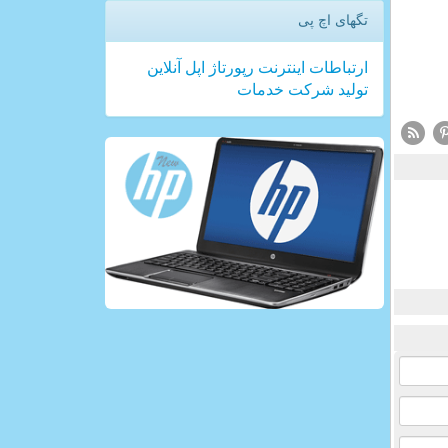
تگهای اچ پی
ارتباطات
اینترنت
رپورتاژ
اپل
آنلاین
تولید
شركت
خدمات