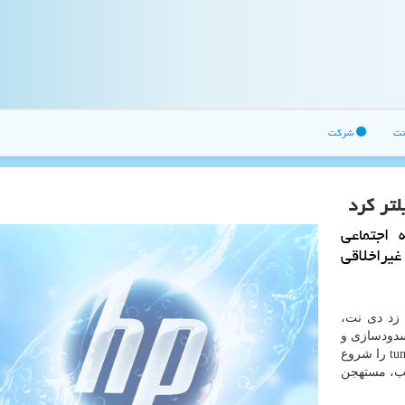
نت
شرکت
لتر كرد
 اجتماعی
غیراخلاقی
 زد دی نت،
سدودسازی و
بلاك كردن خیلی از صفحات مجازی در شبكه اجتماعی tumblr را شروع
اسب، مستهجن