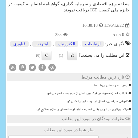
منطقه ویژه اقتصادی و سرمایه گذاری، گواهینامه اهتمام به كیفیت در
جایزه ملی كیفیت ICT دریافت نمودند.
1396/12/22
16:30:18
253
/ 5
5.0
تگهای خبر:
ارتباطات
,
الكترونیك
,
اینترنت
,
فناوری
این مطلب را می پسندید؟
(0)
(1)
تازه ترین مطالب مرتبط
اینترنت در تسخیر روبات ها
دقیقا به اندازه مصرف ترافیک بین الملل از حجم بسته کسر می شود
خاموشی سراسری، اتصال اینترنت کوبا را مختل کرد
مرگ دورکاری در ایران وقتی اینترنت ناپایدار متخصصان را ملزم به کوچ کرد
نظرات بینندگان در مورد این مطلب
نظر شما در مورد این مطلب