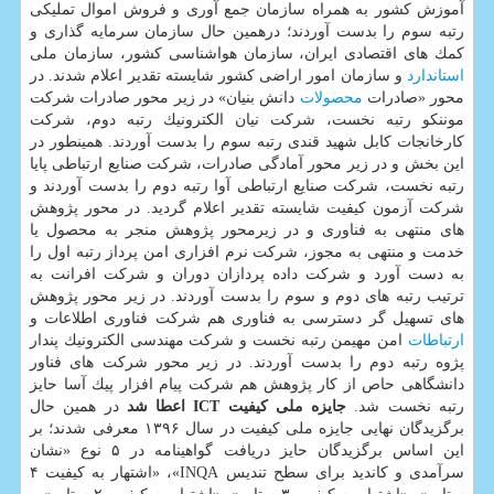
آموزش كشور به همراه سازمان جمع آوری و فروش اموال تملیكی
رتبه سوم را بدست آوردند؛ درهمین حال سازمان سرمایه گذاری و
كمك های اقتصادی ایران، سازمان هواشناسی كشور، سازمان ملی
استاندارد
و سازمان امور اراضی كشور شایسته تقدیر اعلام شدند. در
محور «صادرات
محصولات
دانش بنیان» در زیر محور صادرات شركت
موننكو رتبه نخست، شركت نیان الكترونیك رتبه دوم، شركت
كارخانجات كابل شهید قندی رتبه سوم را بدست آوردند. همینطور در
این بخش و در زیر محور آمادگی صادرات، شركت صنایع ارتباطی پایا
رتبه نخست، شركت صنایع ارتباطی آوا رتبه دوم را بدست آوردند و
شركت آزمون كیفیت شایسته تقدیر اعلام گردید. در محور پژوهش
های منتهی به فناوری و در زیرمحور پژوهش منجر به محصول یا
خدمت و منتهی به مجوز، شركت نرم افزاری امن پرداز رتبه اول را
به دست آورد و شركت داده پردازان دوران و شركت افرانت به
ترتیب رتبه های دوم و سوم را بدست آوردند. در زیر محور پژوهش
های تسهیل گر دسترسی به فناوری هم شركت فناوری اطلاعات و
ارتباطات
امن مهیمن رتبه نخست و شركت مهندسی الكترونیك پندار
پژوه رتبه دوم را بدست آوردند. در زیر محور شركت های فناور
دانشگاهی حاص از كار پژوهش هم شركت پیام افزار پیك آسا حایز
رتبه نخست شد.
جایزه ملی كیفیت ICT اعطا شد
در همین حال
برگزیدگان نهایی جایزه ملی كیفیت در سال ۱۳۹۶ معرفی شدند؛ بر
این اساس برگزیدگان حایز دریافت گواهینامه در ۵ نوع «نشان
سرآمدی و كاندید برای سطح تندیس INQA»، «اشتهار به كیفیت ۴