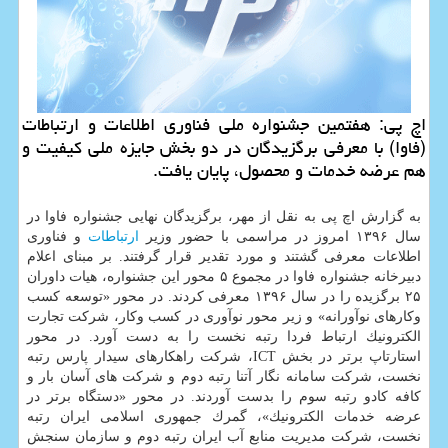
اچ پی: هفتمین جشنواره ملی فناوری اطلاعات و ارتباطات
(فاوا) با معرفی برگزیدگان در دو بخش جایزه ملی كیفیت و
هم عرضه خدمات و محصول، پایان یافت.
به گزارش اچ پی به نقل از مهر، برگزیدگان نهایی جشنواره فاوا در
سال ۱۳۹۶ امروز در مراسمی با حضور وزیر
ارتباطات
و فناوری
اطلاعات معرفی گشتند و مورد تقدیر قرار گرفتند. بر مبنای اعلام
دبیرخانه جشنواره فاوا در مجموع ۵ محور این جشنواره، هیات داوران
۲۵ برگزیده را در سال ۱۳۹۶ معرفی كردند. در محور «توسعه كسب
وكارهای نوآورانه» و زیر محور نوآوری در كسب وكار، شركت تجارت
الكترونیك ارتباط فردا رتبه نخست را به دست آورد. در محور
استارتاپ برتر در بخش ICT، شركت راهكارهای سیدار پارس رتبه
نخست، شركت سامانه نگار آتنا رتبه دوم و شركت های آسان بار و
كافه كادو رتبه سوم را بدست آوردند. در محور «دستگاه برتر در
عرضه خدمات الكترونیك»، گمرك جمهوری اسلامی ایران رتبه
نخست، شركت مدیریت منابع آب ایران رتبه دوم و سازمان سنجش