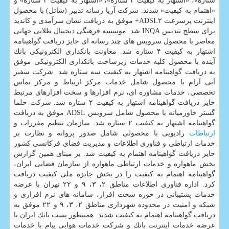
ستاره»، «اشتهار به كیفیت ۳ ستاره»، «اشتهار به كیفیت ۲ ستاره» و
«اهتمام به كیفیت» شدند. شركت آریا رسانه تدبیر (شاتل) با محصول
اینترنت پرسرعت ADSL۲+ موفق به دریافت نشان سرآمدی و كاندید
برای سطح تندیس INQA شد. موسسه فرهنگی دیجیتال طلایی جهانی
معاصر با محصول سرویس های چند رسانه ای حایز دریافت گواهینامه
اشتهار به كیفیت ۴ ستاره شد. معاونت بانكداری الكترونیكی بانك
آینده با محصول كلیه خدمات زیرساخت بانكداری الكترونیكی موفق
به دریافت گواهینامه اشتهار به كیفیت سه ستاره شد. شركت سفیر
آبی آرام با محصول شامل خدمات مركز ارتباط و مركز تماس
تخصصی، خدمات مشاوره ای، نرم افزارها و سخت افزارهای مرتبط
حایز دریافت گواهینامه اشتهار به كیفیت ۲ ستاره شد. شركت حلما
گستر خاورمیانه با محصول شامل سرویس ADSL موفق به دریافت
گواهینامه اشتهار به كیفیت ۲ ستاره شد. سازمان تنظیم مقررات و
ارتباطات
رادیویی با محصولی شامل صدور پروانه و نظارت بر
خدمات ارتباطی و فناوری اطلاعات و مدیریت فضای فركانسی كشور
حایز دریافت گواهینامه اهتمام به كیفیت شد. بر مبنای همین گزارش
بخش ماهواره و خدمات ارتباطی ماهواره از سازمان فضایی ایران،
گواهینامه اهتمام به كیفیت را در بخش جایزه ملی كیفیت دریافت
كرد. اداره فناوری اطلاعات مناطق ۲، ۳، ۹ و ۲۲ تهران با عرضه
خدمات پشتیبانی در حوزه سخت افزار، سامانه های نرم افزاری و
شبكه و امنیت در محدوده شهرداری مناطق ۲، ۳، ۹ و ۲۲ موفق به
دریافت گواهینامه اهتمام به كیفیت شدند. همینطور پست بانك ایران با
عرضه خدمات اینترنت بانك و شركت خدمات هوایی پیام با خدمات