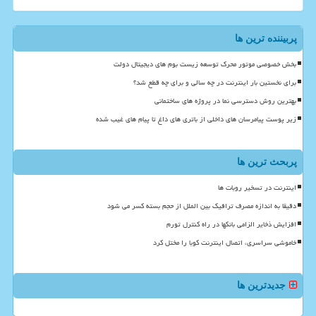
پربیننده ترین ها
بخش خصوصی موتور محرک توسعه زیست بوم های دیجیتال دولت
برای نخستین بار اینترنت در چه سالی و برای چه قطع شد؟
بهترین روش دسترسی نما در پروژه های ساختمانی
زیر پوست پیامرسان های داخلی از باتری های داغ تا پیام های غیب شده
پربحث ترین ها
اینترنت در تسخیر روبات ها
دقیقا به اندازه مصرف ترافیک بین الملل از حجم بسته کسر می شود
افزایش ذخایر الزامی بانکها در راه کنترل تورم
خاموشی سراسری، اتصال اینترنت کوبا را مختل کرد
جدیدترین ها