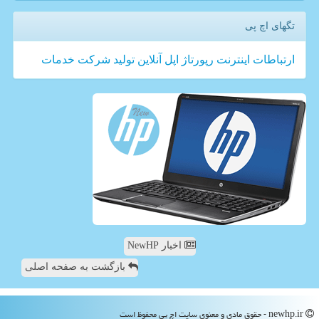
تگهای اچ پی
ارتباطات
اینترنت
رپورتاژ
اپل
آنلاین
تولید
شركت
خدمات
اخبار NewHP
بازگشت به صفحه اصلی
newhp.ir - حقوق مادی و معنوی سایت اچ پی محفوظ است