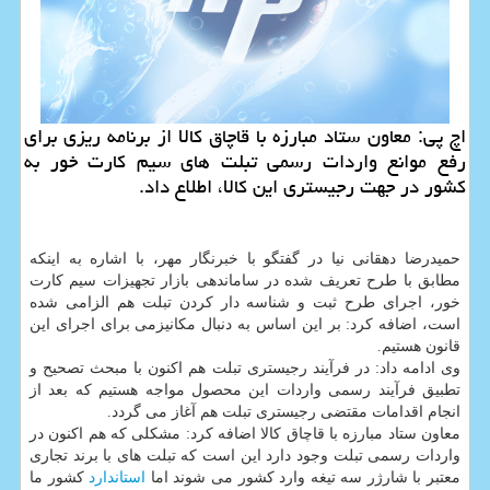
اچ پی: معاون ستاد مبارزه با قاچاق كالا از برنامه ریزی برای
رفع موانع واردات رسمی تبلت های سیم كارت خور به
كشور در جهت رجیستری این كالا، اطلاع داد.
حمیدرضا دهقانی نیا در گفتگو با خبرنگار مهر، با اشاره به اینكه
مطابق با طرح تعریف شده در ساماندهی بازار تجهیزات سیم كارت
خور، اجرای طرح ثبت و شناسه دار كردن تبلت هم الزامی شده
است، اضافه كرد: بر این اساس به دنبال مكانیزمی برای اجرای این
قانون هستیم.
وی ادامه داد: در فرآیند رجیستری تبلت هم اكنون با مبحث تصحیح و
تطبیق فرآیند رسمی واردات این محصول مواجه هستیم كه بعد از
انجام اقدامات مقتضی رجیستری تبلت هم آغاز می گردد.
معاون ستاد مبارزه با قاچاق كالا اضافه كرد: مشكلی كه هم اكنون در
واردات رسمی تبلت وجود دارد این است كه تبلت های با برند تجاری
معتبر با شارژر سه تیغه وارد كشور می شوند اما
استاندارد
كشور ما