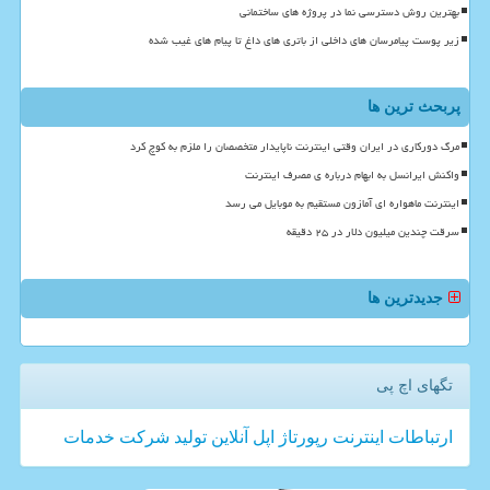
بهترین روش دسترسی نما در پروژه های ساختمانی
زیر پوست پیامرسان های داخلی از باتری های داغ تا پیام های غیب شده
پربحث ترین ها
مرگ دورکاری در ایران وقتی اینترنت ناپایدار متخصصان را ملزم به کوچ کرد
واکنش ایرانسل به ابهام درباره ی مصرف اینترنت
اینترنت ماهواره ای آمازون مستقیم به موبایل می رسد
سرقت چندین میلیون دلار در ۲۵ دقیقه
جدیدترین ها
تگهای اچ پی
ارتباطات
اینترنت
رپورتاژ
اپل
آنلاین
تولید
شركت
خدمات