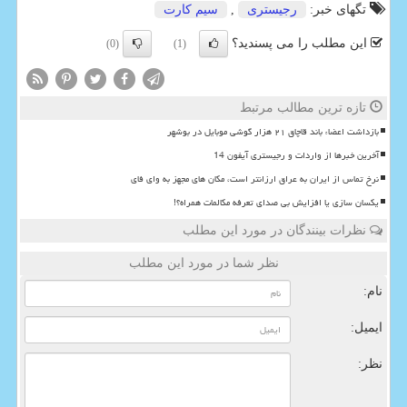
تگهای خبر:
رجیستری
,
سیم كارت
این مطلب را می پسندید؟
(0)
(1)
تازه ترین مطالب مرتبط
بازداشت اعضاء باند قاچاق ۲۱ هزار گوشی موبایل در بوشهر
آخرین خبرها از واردات و رجیستری آیفون 14
نرخ تماس از ایران به عراق ارزانتر است، مكان های مجهز به وای فای
یكسان سازی یا افزایش بی صدای تعرفه مكالمات همراه؟!
نظرات بینندگان در مورد این مطلب
نظر شما در مورد این مطلب
نام:
ایمیل:
نظر: