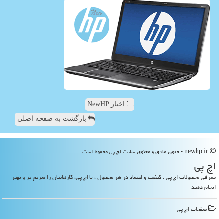
اخبار NewHP
بازگشت به صفحه اصلی
newhp.ir - حقوق مادی و معنوی سایت اچ پی محفوظ است
اچ پی
معرفی محصولات اچ پی : کیفیت و اعتماد در هر محصول ، با اچ پی، کارهایتان را سریع تر و بهتر
انجام دهید
صفحات اچ پی