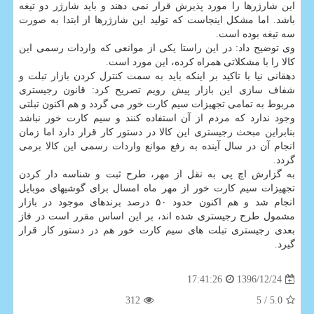
این شارژرها را مورد پذیرش قرار نمی دهند و باید شارژر دو تیغه
باشد. اما مشكل اینجاست كه تولید این شارژرها از ابتدا به صورت
سه تیغه بوده است.
وی توضیح داد: در این راستا یكی از موانعی كه واردات رسمی این
كالا را با مشكلاتی همراه كرده، این مورد است.
دهقانی نیا با تاكید بر اینكه باید به سمت كنترل كردن بازار تبلت و
شفاف سازی این بازار پیش رویم تصریح كرد: قانون رجیستری
مربوط به تمامی تجهیزات سیم كارت خور می گردد و هم اكنون تبلتی
وجود ندارد كه مردم از آن استفاده كنند و سیم كارت خور نباشد
بنابراین مبحث رجیستری این كالا در دستور كار قرار دارد اما زمان
انجام آن در سال آینده به رفع موانع واردات رسمی این كالا برمی
گردد.
به گزارش اچ پی به نقل از مهر، طرح ثبت و شناسه دار كردن
تجهیزات سیم كارت خور از مهر ماه امسال برای گوشیهای موبایل
انجام شد و هم اكنون حدود ۵۰ درصد برندهای موجود در بازار
مشمول طرح رجیستری شده اند، بر این اساس مقرر است در فاز
بعدی رجیستری تبلت های سیم كارت خور هم در دستور كار قرار
گیرد.
1396/12/24
17:41:26
312
/ 5
5.0