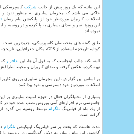
این بیانیه كه یك روز پیش از جانب
شركت
كاسپرسكی انت
حاكی می باشد كه مجرمان سایبری به منظور نفوذ و 
اطلاعات كاربران موردنظر خود از اپلیكیشن پیام رسان
ت
این روزها سر و صدای بسیاری به پا كرده و در روسیه و ای
نموده اند.
طبق گفته های متخصصان كاسپرسكی، جدیدترین نسخه ا
كوتاه، تاریخچه استفاده از GPS، مكان جغرافیایی، تاریخچه تماس و فایل های صوتی ذخیره شده در گوشی
البته نكته جالب اینجاست كه به قول آن ها، این
بدافزار
تهیه كرده، عكس گرفته و صدای كاربران و محیط اطرافش 
بر اساس این گزارش، این مجرمان سایبری برروی كاربران ق
اطلاعات موردنیاز خود دسترسی و نفوذ پیدا كنند.
بسیاری از تحلیلگران فعال در حوزه امنیت سایبری بر ای
جاسوسی نرم افزارهای آنتی ویروس نصب شده خود در كامپیوت
از یك ماه از فیلترینگ
تلگرام
توسط روسیه می گذرد. ازای
گرفته است.
مدت هاست كه بحث بر سر فیلترینگ اپلیكیشن
تلگرام
در
گذشته، این پیام رسان به دلایل گوناگونی در روسیه با ف