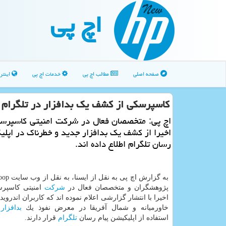
اچ پی
صفحه اصلی
مطالب اچ پی
خدمات اچ پی
اینتر
كاسپرسكی از كشف یك بدافزار در تلگرام ا
اچ پی: متخصصان فعال در شركت امنیتی كاسپرس
اخیرا از كشف یك بدافزار جدید و خطرناك در اپلی
رسان تلگرام اطلاع داده اند.
پژوهشگران و متخصصان فعال در
شركت
امنیتی كاسپر
اخیرا با انتشار گزارشی اعلام نموده اند كه كاربران اندروی
خاورمیانه و شمال آفریقا در معرض نفوذ یك
بدافزار
خ
استفاده از اپلیكیشن پیام رسان
تلگرام
قرار دارند.