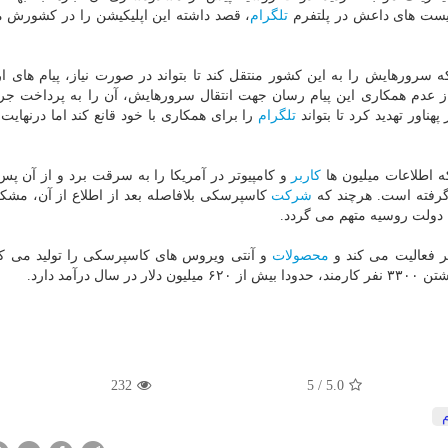
ریست های داعش در پلتفرم
تلگرام
، قصد داشته این اپلیكیشن را در كشورش 
سرورهایش را به این كشور منتقل كند تا بتواند در صورت نیاز، پیام های ا
از عدم همكاری این پیام رسان جهت انتقال سرورهایش، آن را به پرداخت جر
اور تهدید كرد تا بتواند
تلگرام
را برای همكاری با خود قانع كند اما درنهایت 
كاربر
و كامپیوتر در آمریكا را به سرقت برد و از آن پس
گرفته است. هرچند كه
شركت
كاسپرسكی بلافاصله بعد از اطلاع از آن، مشك
 دولت روسیه متهم می گردد.
محصولات
و آنتی ویروس های كاسپرسكی را تولید می كن
لار در سال درآمد دارد.
232
/ 5
5.0