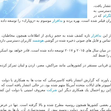
شار یافت،
دسترسی به
لگرام
كه در
ران فیلتر شده است، بهره برده و
بدافزار
موسوم به «زوپارك» را توسعه داده 
ز این
بدافزار
تازه كشف شده به حجم زیادی از اطلاعات همچون مخاطبان، پ
هوشمند
كاربران دسترسی دارد.
كه در میان سال های ۲۰۱۵ و ۲۰۱۷ توسعه داده شده است، قادر خواهد بود
را ضبط كند.
ربانی مستقر در كشورهایی مانند مراكش، مصر، اردن و لبنان تمركز كرده ان
ن باورند كه گزارش انتشار یافته كاسپرسكی كه مدت ها به همكاری با دولت 
ر های ایالات متحده آمریكا متهم شده بود، در حالی انتشار یافته است كه تن
ن رو احتمال یك همكاری دیگر این
شركت
معروف امنیتی با دولت این كش
 بعضی كشورها همچون روسیه مطرح شده و بالا گرفته است. تنها در عرض 
یلترینگ مواجه گردید. دولت روسیه پیش از مسدودسازی آن، بارها به بهانه 