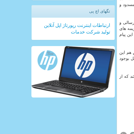
مسدود و
تگهای اچ پی
رسالی و
ارتباطات
اینترنت
رپورتاژ
اپل
آنلاین
یمه های
تولید
شركت
خدمات
این پیام
 هم این
ل بوجود
د كه از