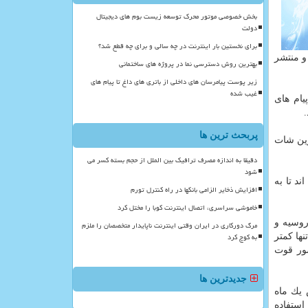
بخش خصوصی موتور محرک توسعه زیست بوم های دیجیتال
دولت
برای نخستین بار اینترنت در چه سالی و برای چه قطع شد؟
و منتشر
بهترین روش دسترسی نما در پروژه های ساختمانی
زیر پوست پیامرسان های داخلی از باتری های داغ تا پیام های
غیب شده
یام های
پربحث ترین ها
 اسكرین شات
دقیقا به اندازه مصرف ترافیک بین الملل از حجم بسته کسر می
شود
د تا به
افزایش ذخایر الزامی بانکها در راه کنترل تورم
خاموشی سراسری، اتصال اینترنت کوبا را مختل کرد
روسیه و
مرگ دورکاری در ایران وقتی اینترنت ناپایدار متخصصان را ملزم
به کوچ کرد
ها كمتر
ور قوت
جدیدترین ها
یك ماه
استفاده