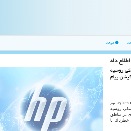
نت
شرکت
طلاع داد
كی روسیه
كیشن پیام
به گزارش اچ پی به نقل از ایسنا، به نقل از وب سایت cyberscoop، تیم
سكی روسیه
دی در مناطق
طرناك با