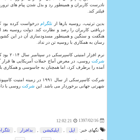
نادرست كاربران و همینطور رد و بدل شدن پیام های ترو
فیلتر كند.
بدین ترتیب، روسیه بارها از
تلگرام
درخواست كرده بود كه 
دریافتی كاربران را رصد و نظارت كند. دولت روسیه بعد 
هنگفت و سنگین و همینطور مسدودسازی آن در این كشور پهن
رسان به همكاری با روسیه تن در نداد.
نرم افزار امنیتی كاسپرسكی در سپتامبر سال ۲۰۱۴ بود كه اطلاعات میلیون ها
شركت
روسی، در معرض آماج حملات آمریكایی ها قرار 
آمده را برطرف كرد، اما همچنان به جاسوسی و همكاری با
شركت كاسپرسكی از سال ۱۹۹۱ در زمینه امنیت كامپیوتر فعالیت می كند و
شهرتی جهانی برخوردار می باشد. این
شركت
روسی با داشتن ۳۳۰۰ نفر كارمند، حدودا بیش از ۶۲۰ میلیون د
1397/02/16
12:02:21
تگهای خبر:
اپل
,
اپلیكیشن
,
بدافزار
,
تلگرام