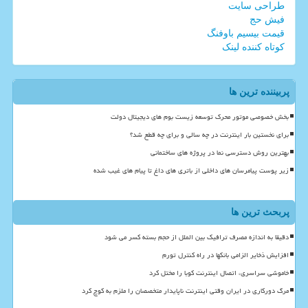
طراحی سایت
فیش حج
قیمت بیسیم باوفنگ
کوتاه کننده لینک
پربیننده ترین ها
بخش خصوصی موتور محرک توسعه زیست بوم های دیجیتال دولت
برای نخستین بار اینترنت در چه سالی و برای چه قطع شد؟
بهترین روش دسترسی نما در پروژه های ساختمانی
زیر پوست پیامرسان های داخلی از باتری های داغ تا پیام های غیب شده
پربحث ترین ها
دقیقا به اندازه مصرف ترافیک بین الملل از حجم بسته کسر می شود
افزایش ذخایر الزامی بانکها در راه کنترل تورم
خاموشی سراسری، اتصال اینترنت کوبا را مختل کرد
مرگ دورکاری در ایران وقتی اینترنت ناپایدار متخصصان را ملزم به کوچ کرد