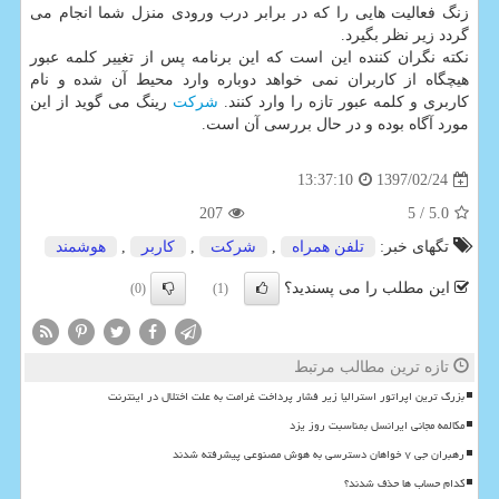
زنگ فعالیت هایی را كه در برابر درب ورودی منزل شما انجام می
گردد زیر نظر بگیرد.
نكته نگران كننده این است كه این برنامه پس از تغییر كلمه عبور
هیچگاه از كاربران نمی خواهد دوباره وارد محیط آن شده و نام
كاربری و كلمه عبور تازه را وارد كنند.
شركت
رینگ می گوید از این
مورد آگاه بوده و در حال بررسی آن است.
1397/02/24
13:37:10
207
/ 5
5.0
تگهای خبر:
تلفن همراه
,
شركت
,
كاربر
,
هوشمند
این مطلب را می پسندید؟
(0)
(1)
تازه ترین مطالب مرتبط
بزرگ ترین اپراتور استرالیا زیر فشار پرداخت غرامت به علت اختلال در اینترنت
مکالمه مجانی ایرانسل بمناسبت روز یزد
رهبران جی ۷ خواهان دسترسی به هوش مصنوعی پیشرفته شدند
کدام حساب ها حذف شدند؟