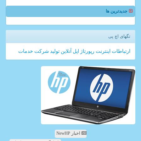
جدیدترین ها
تگهای اچ پی
ارتباطات
اینترنت
رپورتاژ
اپل
آنلاین
تولید
شركت
خدمات
اخبار NewHP