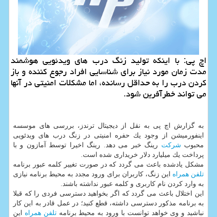
اچ پی: با اینكه تولید زنگ درب های ویدئویی هوشمند
مدت زمان مورد نیاز برای شناسایی افراد رجوع كننده و باز
كردن درب را به حداقل رسانده، اما مشكلات امنیتی در آنها
می تواند خطرآفرین شود.
به گزارش اچ پی به نقل از دیجیتال ترندز، بررسی های موسسه
اینفورمیشن از وجود یك حفره امنیتی در زنگ درب های ویدئویی
محبوب
شركت
رینگ خبر می دهد. رینگ اخیرا توسط آمازون و با
پرداخت یك میلیارد دلار خریداری شده است.
مشكل یادشده باعث می گردد كه در صورت تغییر كلمه عبور برنامه
تلفن همراه
این زنگ، كاربران برای ورود مجدد به محیط برنامه نیازی
به وارد كردن نام كاربری و كلمه عبور نداشته باشند.
این اختلال باعث می گردد كه اگر بخواهید دسترسی فردی را كه قبلا
به برنامه مذكور دسترسی داشته، قطع كنید؛ در عمل قادر به این كار
نباشید و وی خواهد توانست با ورود به محیط برنامه
تلفن همراه
این