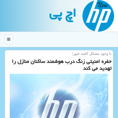
اچ پی
منو
با وجود مشكل كلمه عبور؛
حفره امنیتی زنگ درب هوشمند ساكنان منازل را
تهدید می كند