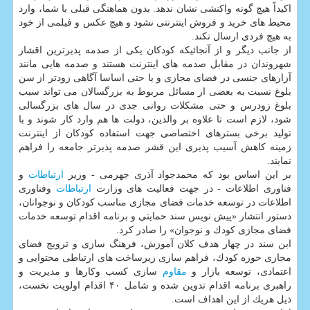
اكیداً هیچ گونه واكنشی نشان ندهد. بدون هماهنگی قبلی با شما، وارد
محیط های خرید و فروش اینترنتی نشود و هیچ عكس و فیلمی از خود
به هیچ فردی ارسال نكند.
از جانب دیگر و از آنجائیكه كودكان یكی از صدمه پذیرترین اقشار
شهروندان در مقابل صدمه های اینترنت هستند و صدمه هایی مانند
آزارهای جنسی در فضای مجازی و یا حتی اساسا آگاهی زودتر از سن
بلوغ نسبت به بعضی از مسائل مربوط به بزرگسالان می تواند سبب
بلوغ زودرس و حتی مشكلات روانی جدی در سال های بزرگسالی
شود، لازم است تا علاوه بر والدین، دولت ها هم وارد كار شوند و با
تولید برخی بسترهای اختصاصی جهت استفاده كودكان از اینترنت
زمینه كاهش آسیب پذیری این قشر صدمه پذیرتر جامعه را فراهم
نمایند.
بر این اساس بود كه محمدجواد آذری جهرمی - وزیر
ارتباطات
و
فناوری اطلاعات - در جهت فعالیت های وزارت
ارتباطات
وفناوری
اطلاعات در توسعه خدمات فضای مجازی مناسب كودكان و نوجوانان،
دستور انتشار «پیش نویس سند حمایتی و برنامه اقدام توسعه خدمات
فضای مجازی كودك و نوجوان» را صادر كرد.
این سند در چهار هدف كلان آموزش، فرهنگ سازی و ترویج فضای
مجازی حوزه كودك، فراهم سازی زیرساخت های ارتباطی محتوایی و
اعتمادی، توسعه بازار و
مقاوم
سازی كسب وكارها و مدیریت و
راهبری برنامه اقدام تدوین شده و شامل ۴۰ اقدام اولویت نخست،
ذیل هریك از این اهداف است.