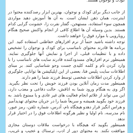
كودك و نوجوان هستند.
از جانب دیگر برای كودك و نوجوان، بهترین ابزار رصدكننده محتوا در
اینترنت، همان ذهن ایشان است. به آن ها آموزش دهید مواردی
همچون سوء استفاده، مستهجن، گفتار نفرت زا، خشونت گرایی كدام
هستند. بدین وسیله آن ها اطلاع كافی از انجام واكنش صحیح هنگام
رویارویی با موارد فوق را خواهند داشت.
توجه داشته باشید حتماً از نرم افزارهای حفاظتی استفاده كنید. این
برنامه ها قادرند محتوای نامناسب برای كودك و نوجوان را تشخیص
داده و با تنظیمات قبلی، از اجرا و نمایش آنها جلوگیری نمایند.
همینطور نرم افزارهای مسدودكننده قادرند سایت های نامناسب را با
وارد كردن نام و كلمه كلیدی جست وجو شناسایی كنند. بر مبنای
اطلاعات سایت پلیس فتا، بعضی از این اپلیكیشن ها توانایی جلوگیری
از وارد كردن اطلاعات شخصی توسط فرزند شما را هم دارند.
همینطور مدت زمان آنلاین بودن فرزند خویش را تحت نظر بگیرید.
اگر وی به هنگام ورود شما به اتاقش، حالت دفاعی و معذب دارد،
این می تواند از علائم انجام فعالیت های غیر عادی و یا ممنوع باشد. به
فرزند خود بگویید همیشه و سریعاً شما را در جریان محتوای تهدیدآمیز
و هراس انگیز قرار دهدو هیچگاه نام، آدرس، شماره تلفن، رمز عبور،
نام مدرسه، نام اولیا و نظیر هرگونه اطلاعات فوق را در اختیار قرار
ندهد.
همینطور بگویید كه هیچگاه با درخواست ملاقات دوستان مجازی
موافقت نكنند. به محتوای دور از ادب، ترسناك و عجیب و غریب،