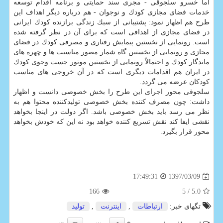
اما خسرو سلجوقی - مجری سند حمایتی و برنامه اقدام توسعه
خدمات فضای مجازی كودك و نوجوان - هم درباره دیگر اهداف این
طرح هم اظهار نمود: پشتیبانی از سبك زندگی برازنده كودك ایرانی
در فضای مجازی از اهدافی است كه برای آن در نظر گرفته شده
است. رونمایی از نخستین پیمایش رفتاری و مصرفی كودك در فضای
مجازی و رونمایی از نخستین گاه شمار مصور مناسبت ها و چهره های
ماندگار كودك و احتمالاً رونمایی از نخستین موتور جست وجوی كودك
در ایران هم اقدامات دیگری است كه در آن خروجی های مناسب
كودكان عرضه می گردد.
سلجوقی محور اجرای این طرح را بخش خصوصی دانست و اظهار
داشت: چون مصرف كننده بخش خصوصی تولیدكننده محتوا هم به
نظر می رسد باید بخش خصوصی باشد. اگر دولت در اینجا بخواهد
نقشی ایفا كند نقش تسریع كننده خواهد بود نه این كه خودش بخواهد
محور قرار بگیرد.
1397/03/09
17:49:31
166
/ 5
5.0
تگهای خبر:
ارتباطات
,
اینترنت
,
تولید