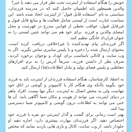
خویش را هنگام استفاده از اینترنت تحت نظر قرار می دهند یا خیر؟
والدین همینطور باید اطمینان حاصل كنند كه در مدرسه فرزندان،
سیاستی به نام "استفاده قابل قبول" از اینترنت اتخاذ شده باشد. این
سیاست عبارت است از لیستی شامل فعالیت ها و منابع قابل قبول و
غیرقابل قبول، عواقب تخطی از قوانین مندرج در فهرست و محل
امضای والدین و فرزند. برای خود هم می توانند چنین لیستی را به
عنوان قرارداد خانگی تنظیم كنند.
اگر فرزندتان پیام تهدیدكننده یا غیراخلاقی دریافت كرده است،
محتوای ارسال شده را ذخیره و با پلیس سایبری تماس بگیرید. اگر به
وب سایت و كانالی نامناسب برای كودك و نوجوان برخورد كردید،
صرف نظر از داشتن فرزند، سریعاً آدرس را به نرم افزارهای
حفاظتی و پلیس فضای تولید و تبادل اطلاعات(فتا) ارسال كنید.
به اعتقاد كارشناسان، هنگام استفاده فرزندان از اینترنت باید به فرزند
خود بگویید باآنكه وی هنگام كار با كامپیوتر و گوشی در اتاق خود
تنهاست ولی به محض اتصال به اینترنت، دیگر تنها نیست. افراد ماهر
در دنیای اینترنت می توانند از هویت و مكان شما آگاهی یابند. آن ها
حتی می توانند به اطلاعات درون گوشی و كامپیوتر شما دسترسی
پیدا كنند.
بهتر است زمانی برای گشت و گذار اینترنتی دو نفره با فرزند خود
اختصاص دهید. اگر فرزندتان مهارت بیشتری دارد، اجازه دهید او
جلودار باشد. از وب سایت، كانال و بازی هایی بازدید نمایید كه مختص