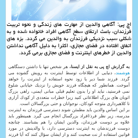
اچ پی: آگاهی والدین از مهارت های زندگی و نحوه تربیت
فرزندان، باعث ارتقای سطح آگاهی افراد خانواده شده و به
شكلی سبب نزدیكی فرزندان به والدین می گردد. بزه های
اتفاق افتاده در فضای مجازی، اكثرا به دلیل آگاهی نداشتن
والدین از خطرهای اینترنت و فضای مجازی برمی گردد.
به گزارش اچ پی به نقل از ایسنا،
هر شخص تنها با داشتن دستگاهی
هوشمند
، دنیایی از اطلاعات توسط اینترنت به رویش گشوده می
گردد. فرزند شما دیر یا زود نحوه استفاده از اینترنت را خواهد
آموخت. همانطور كه هیچگاه فرزند خویش را نزدیك خیابانی شلوغ
نمی فرستید، نباید او را بدون تعلیم قبلی مبانی ایمنی، راهی بزرگ
اتوبان های بزرگ اطلاعاتی كنید زیرا خطرات متعددی از كودك آزاری
تا كلاهبرداری متوجه كودكان، نوجوانان و حتی بزرگسالان است.
بر این اساس والدین باید مطمئن شوند دسترسی فرزندان به اینترنت
مدرسه، زیر نظر فرد/افراد بزرگسال انجام می گیرد. همینطور باید
علاوه بر دوست فرزندان، والدین ایشان را هم بشناسند. چنانچه
دوست فرزندشان به اینترنت دسترسی دارد، با والدینش در مورد
قوانین استفاده از نت صحبت كنند و از ایشان سؤال كنند كه آیا فرزند