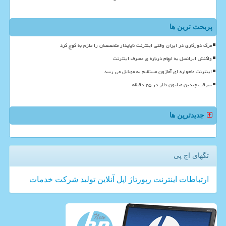
پربحث ترین ها
مرگ دورکاری در ایران وقتی اینترنت ناپایدار متخصصان را ملزم به کوچ کرد
واکنش ایرانسل به ابهام درباره ی مصرف اینترنت
اینترنت ماهواره ای آمازون مستقیم به موبایل می رسد
سرقت چندین میلیون دلار در ۲۵ دقیقه
جدیدترین ها
تگهای اچ پی
ارتباطات
اینترنت
رپورتاژ
اپل
آنلاین
تولید
شركت
خدمات