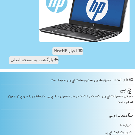
اخبار NewHP
بازگشت به صفحه اصلی
newhp.ir - حقوق مادی و معنوی سایت اچ پی محفوظ است
اچ پی
معرفی محصولات اچ پی : کیفیت و اعتماد در هر محصول ، با اچ پی، کارهایتان را سریع تر و بهتر
انجام دهید
صفحات اچ پی
درباره ما
خرید بک لینک اچ پی