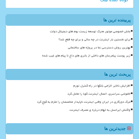
پربیننده ترین ها
بخش خصوصی موتور محرک توسعه زیست بوم های دیجیتال دولت
برای نخستین بار اینترنت در چه سالی و برای چه قطع شد؟
بهترین روش دسترسی نما در پروژه های ساختمانی
زیر پوست پیامرسان های داخلی از باتری های داغ تا پیام های غیب شده
پربحث ترین ها
افزایش ذخایر الزامی بانکها در راه کنترل تورم
خاموشی سراسری، اتصال اینترنت کوبا را مختل کرد
مرگ دورکاری در ایران وقتی اینترنت ناپایدار متخصصان را ملزم به کوچ کرد
واکنش ایرانسل به ابهام درباره ی مصرف اینترنت
جدیدترین ها