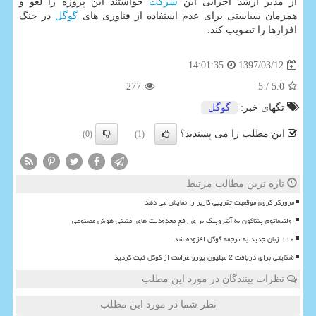
از مدیر ارشد اجرایی این
شركت
خواستند این پروژه را لغو و
همزمان سیاستی برای عدم استفاده از فناوری های
گوگل
در جنگ
افزارها را تصویب كند.
1397/03/12
14:01:35
277
/ 5
5.0
تگهای خبر:
گوگل
این مطلب را می پسندید؟
(0)
(1)
تازه ترین مطالب مرتبط
مرورگر کروم موقعیت تقریبی کاربر را نمایش می دهد
اولتیماتوم پنتاگون به آنتروپیک برای رفع محدودیت های امنیتی هوش مصنوعی
۱۱۰ زبان جدید به ترجمه گوگل افزوده شد
شکایتی برای دریافت 2 میلیون یورو غرامت از گوگل ثبت گردید
نظرات بینندگان در مورد این مطلب
نظر شما در مورد این مطلب