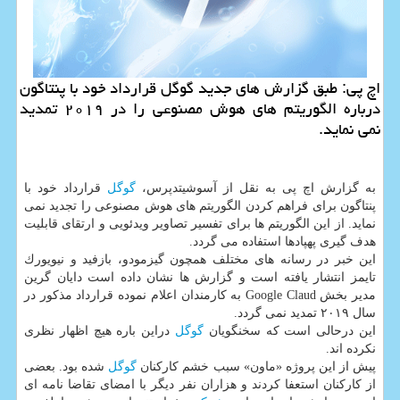
اچ پی: طبق گزارش های جدید گوگل قرارداد خود با پنتاگون
درباره الگوریتم های هوش مصنوعی را در ۲۰۱۹ تمدید
نمی نماید.
به گزارش اچ پی به نقل از آسوشیتدپرس،
گوگل
قرارداد خود با
پنتاگون برای فراهم كردن الگوریتم های هوش مصنوعی را تجدید نمی
نماید. از این الگوریتم ها برای تفسیر تصاویر ویدئویی و ارتقای قابلیت
هدف گیری پهپادها استفاده می گردد.
این خبر در رسانه های مختلف همچون گیزمودو، بازفید و نیویورك
تایمز انتشار یافته است و گزارش ها نشان داده است دایان گرین
مدیر بخش Google Claud به كارمندان اعلام نموده قرارداد مذكور در
سال ۲۰۱۹ تمدید نمی گردد.
این درحالی است كه سخنگویان
گوگل
دراین باره هیچ اظهار نظری
نكرده اند.
پیش از این پروژه «ماون» سبب خشم كاركنان
گوگل
شده بود. بعضی
از كاركنان استعفا كردند و هزاران نفر دیگر با امضای تقاضا نامه ای