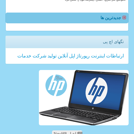
جدیدترین ها
تگهای اچ پی
ارتباطات
اینترنت
رپورتاژ
اپل
آنلاین
تولید
شركت
خدمات
اخبار NewHP