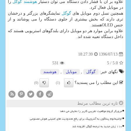
علاوه بر آن با فشار دادن دستگاه می توان دستیار
هوشمند
گوگل
را
در موبایل فعال كرد.
همچنین نسل دوم موبایل های
گوگل
نمایشگرهای بزرگتر و درخشان
تری دارند كه بخش بیشتری از جلوی دستگاه را می پوشانند و از
جنس OLEDهستند.
علاوه براین موارد هر دو موبایل دارای بلندگوهای استریویی هستند كه
داخل دستگاه تعبیه شده اند.
1396/07/13
18:27:39
531
/ 5
5.0
تگهای خبر:
گوگل
,
موبایل
,
هوشمند
این مطلب را می پسندید؟
(0)
(1)
تازه ترین مطالب مرتبط
مرورگر کروم موقعیت تقریبی کاربر را نمایش می دهد
اولتیماتوم پنتاگون به آنتروپیک برای رفع محدودیت های امنیتی هوش مصنوعی
۱۱۰ زبان جدید به ترجمه گوگل افزوده شد