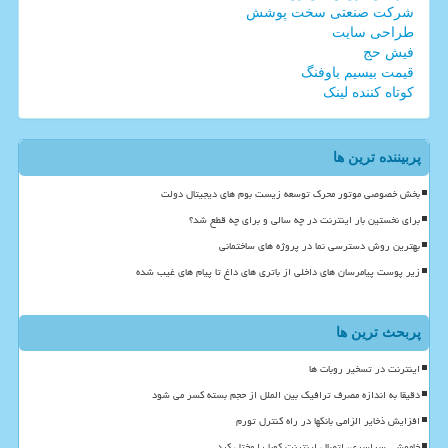
شرکت صنعتی سخت پوشش
طراحی سایت
فیش حج
قیمت بیسیم باوفنگ
کوتاه کننده لینک
پربیننده ترین ها
بخش خصوصی موتور محرک توسعه زیست بوم های دیجیتال دولت
برای نخستین بار اینترنت در چه سالی و برای چه قطع شد؟
بهترین روش دسترسی نما در پروژه های ساختمانی
زیر پوست پیامرسان های داخلی از باتری های داغ تا پیام های غیب شده
پربحث ترین ها
اینترنت در تسخیر روبات ها
دقیقا به اندازه مصرف ترافیک بین الملل از حجم بسته کسر می شود
افزایش ذخایر الزامی بانکها در راه کنترل تورم
خاموشی سراسری، اتصال اینترنت کوبا را مختل کرد