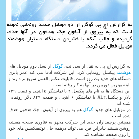
به گزارش اچ پی گوگل از دو موبایل جدید رونمایی نموده
است كه به پیروی از آیفون جك هدفون در آنها حذف
گردیده و جالب آنكه با فشردن دستگاه دستیار هوشمند
موبایل فعال می گردد.
به گزارش اچ پی به نقل از سی نت،
گوگل
از نسل دوم موبایل های
هوشمند
پیكسل رونمایی كرد. این شركت ادعا می كند عمر باتری
دستگاه های جدید یك روز است، قابلیت عكس العمل سریع تر دارند و
البته بهترین دوربین در آنها به كار رفته است.
این دستگاه ها به نام های پیكسل ۲ با نمایشگر ۵ اینچی و قیمت ۶۴۹
دلار و پیكسلXL۲ با نمایشگر ۶ اینچی و قیمت ۸۴۹ دلار رونمایی
شده اند.
در موبایل های جدید
گوگل
هم به پیروی از آیفون، جك هدفون حذف
شده است.
همچنین پرچمداران جدید این شركت مجهز به فناوری صفحه همیشه
روشن هستند بنابراین فرد می تواند درهمه حال نوتیفیكیشن های خود
را روی صفحه مشاهده كند.