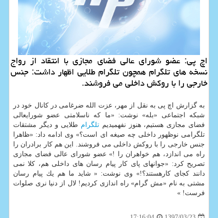
اچ پی: عضو شورای عالی فضای مجازی با انتقاد از رواج
نسخه های تلگرام همچون تلگرام طلایی اظهار داشت: جنس
خارجی را با روكش داخلی می فروشند.
به گزارش اچ پی به نقل از مهر، عزت الله ضرغامی در كانال خود در
شبكه اجتماعی «بله» نوشت: «ما كه ناسلامتی عضو شورایعالی
فضای مجازی هستیم، هنوز نفهمیدیم
تلگرام
طلایی و دیگر مشتقات
تلگرامی نوظهور داخلی چه صیغه ای است؟» وی ادامه داد: «ظاهرا
جنس خارجی را با روكش داخلی می فروشند. این هم كار برادران را
راه می اندازد، هم خواهران را !» عضو شورای عالی فضای مجازی
تصریح كرد: «جوانهای پای كار پیام رسان های داخلی هم، كلا نمی
دانند كجای كارهستند؟!» وی نوشت: « شاید ما هم یك پیام رسان
مشتی به نام «مش گرام» راه اندازی كردیم! لال از دنیا نری صلوات
فرست! »
1397/03/23
17:16:04