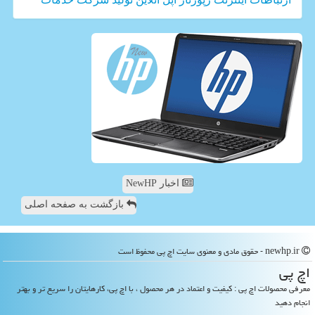
اخبار NewHP
بازگشت به صفحه اصلی
newhp.ir - حقوق مادی و معنوی سایت اچ پی محفوظ است
اچ پی
معرفی محصولات اچ پی : کیفیت و اعتماد در هر محصول ، با اچ پی، کارهایتان را سریع تر و بهتر
انجام دهید