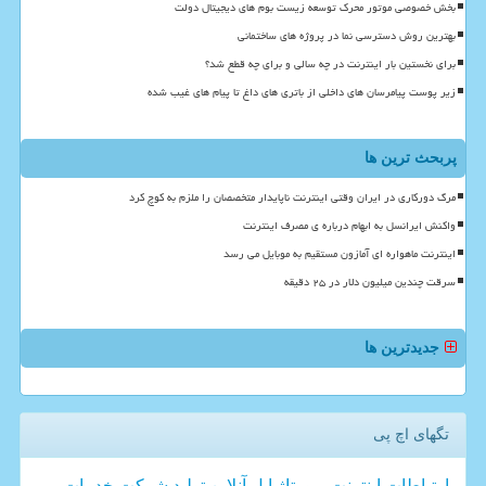
بخش خصوصی موتور محرک توسعه زیست بوم های دیجیتال دولت
بهترین روش دسترسی نما در پروژه های ساختمانی
برای نخستین بار اینترنت در چه سالی و برای چه قطع شد؟
زیر پوست پیامرسان های داخلی از باتری های داغ تا پیام های غیب شده
پربحث ترین ها
مرگ دورکاری در ایران وقتی اینترنت ناپایدار متخصصان را ملزم به کوچ کرد
واکنش ایرانسل به ابهام درباره ی مصرف اینترنت
اینترنت ماهواره ای آمازون مستقیم به موبایل می رسد
سرقت چندین میلیون دلار در ۲۵ دقیقه
جدیدترین ها
تگهای اچ پی
ارتباطات
اینترنت
رپورتاژ
اپل
آنلاین
تولید
شركت
خدمات