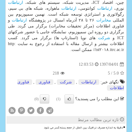
چین، اقتصاد ICT، مدیریت شبكه، سیستم های شبكه،
ارتباطات
نوری،
ارتباطات
كوانتومی،
ارتباطات
ماهواره، شبكه های بی سیم،
رگولاتوری و استراتژی توسعه شبكه است. نهمین سمپوزیوم بین
المللی
مخابرات
۲۶ تا ۲۸ آذرماه امسال در پژوهشگاه
ارتباطات
و
فناوری اطلاعات (مركز تحقیقات مخابرات) برگزار می گردد. طی
برگزاری دو روزه این سمپوزیوم، نمایشگاه جانبی با حضور شركتهای
ICT و
شركت
های نوپا (استارتاپ ها) برگزار می گردد. كسب
اطلاعات بیشتر و ارسال مقاله با استفاده از رجوع به سایت http:
//ist۲۰۱۸.itrc.ac.ir ممكن است.
1397/04/01
12:03:53
218
/ 5
5.0
تگهای خبر:
ارتباطات
,
شركت
,
فناوری
,
فناوری
اطلاعات
این مطلب را می پسندید؟
(0)
(1)
تازه ترین مطالب مرتبط
دقیقا به اندازه مصرف ترافیک بین الملل از حجم بسته کسر می شود