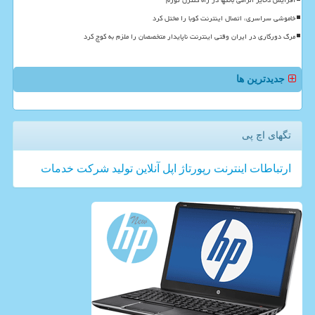
افزایش ذخایر الزامی بانکها در راه کنترل تورم
خاموشی سراسری، اتصال اینترنت کوبا را مختل کرد
مرگ دورکاری در ایران وقتی اینترنت ناپایدار متخصصان را ملزم به کوچ کرد
جدیدترین ها
تگهای اچ پی
ارتباطات
اینترنت
رپورتاژ
اپل
آنلاین
تولید
شركت
خدمات