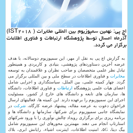
اچ پی: نهمین سمپوزیوم بین المللی مخابرات ( IST۲۰۱۸)
آذرماه امسال توسط پژوهشگاه ارتباطات و فناوری اطلاعات
برگزار می گردد.
به گزارش اچ پی به نقل از مهر، این سمپوزیوم دوسالانه، با هدف
عرضه آخرین دستاوردهای پژوهشی، بنیادی و كاربردی و همینطور
تبادل نظر علمی متخصصان و صاحب نظران و علاقمندان به توسعه
مخابرات
و فناوری اطلاعات در سطح ملی و بین المللی برگزار می
گردد. چهار كمیته علمی، بین الملل، سیاستگذاری و اجرایی شامل
اعضای هیات علمی پژوهشگاه
ارتباطات
و فناوری اطلاعات، دانشگاه
ها، سازمان های تابعه و دانشگاه های خارج از كشور، مسئولیت
اجرای این سمپوزیوم را برعهده دارند. این كمیته ها، فعالیتهای ارسال
فراخوان دعوت به عرضه مقاله، پیشنهاد عرضه كارگاه،
شركت
در
نمایشگاه جانبی سمپوزیوم برای شركتها، سازمانها و دانشگاه ها و
برنامه ریزی برای برگزاری رویداد چالش نوآوری را با ورود شركتهای
استارتاپ انجام می دهند. مهمترین محورهای این سمپوزیوم شامل
بیگ دیتا، ۵G، امنیت اطلاعات، اینترنت اشیاء، رایانش ابری، بلاك