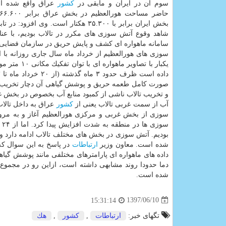
سوم آن در ایران و مابقی در
كشور
عراق واقع شده ا
بخش ایران برابر با ۳۵.۳۰۰ هكتار است. وی افزود
شاهد وقوع آتش سوزی های مكرر در تالاب بودیم، با عنا
سامانه ماهواره ای كشف و پایش حریق در سازمان فضایی 
یكبار با ت
صورت كامل طعمه حریق و پوشش گیاهی آن دچار تخریب 
و تخریب تالاب ناشی از كمبود منابع آب بخصوص در بخش غ
آب از سمت غربی تالاب یعنی از
كشور
عراق به داخل تالا
شده است. معاون وزیر
ارتباطات
در پاسخ به این سوال كه
دما حدودا روند مشابهی داشته است، ازاین رو در مجمو
شده است.
1397/06/10
15:31:14
تگهای خبر:
ارتباطات
,
كشور
,
هك