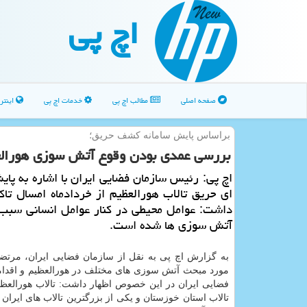
اچ پی
صفحه اصلی
مطالب اچ پی
خدمات اچ پی
اینتر
براساس پایش سامانه كشف حریق؛
بررسی عمدی بودن وقوع آتش سوزی هورالعظی
اچ پی: رئیس سازمان فضایی ایران با اشاره به پای
ای حریق تالاب هورالعظیم از خردادماه امسال تاكن
داشت: عوامل محیطی در كنار عوامل انسانی سبب 
آتش سوزی ها شده است.
به گزارش اچ پی به نقل از سازمان فضایی ایران، مرتض
مورد مبحث آتش سوزی های مختلف در هورالعظیم و اقدا
فضایی ایران در این خصوص اظهار داشت: تالاب هورالعظی
تالاب استان خوزستان و یكی از بزرگترین تالاب های ایرا