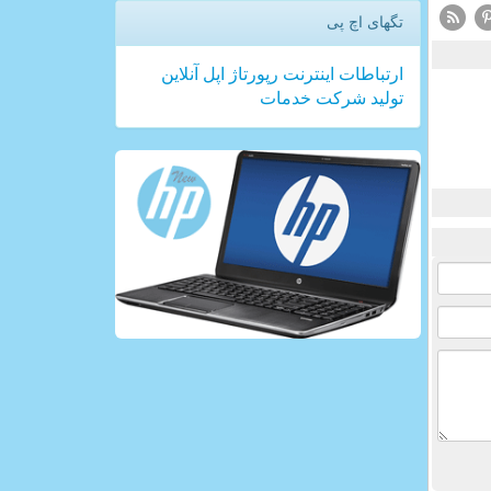
تگهای اچ پی
ارتباطات
اینترنت
رپورتاژ
اپل
آنلاین
تولید
شركت
خدمات