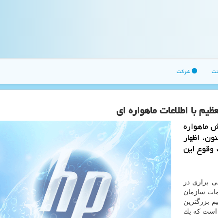
نت
شرکت
م با اطلاعات ماهواره ای
ش ماهواره
ون، اظهار
وقوع این
ی براری در
مات سازمان
م بزرگترین
ن است كه یك