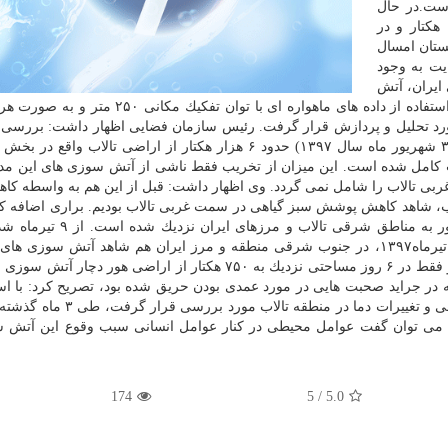
ست.در حال
حاضر مساحت هورالعظیم در بخش عراق برابر ۶۶.۶۰۰ هكتار و در
: در تابستان امسال
یت به وجود
ایران، آتش
سوزی های هورالعظیم از خرداد ماه سال جاری روزانه با استفاده از داده های ماهواره ای با توان تف
صاویر ماهواره ای با توان تفكیك مكانی ۱۰ متر مورد تحلیل و پردازش قرار گرفت. رئیس سازمان فضایی اظهار داشت: بر
داده است ظرف حدود ۳ ماه گذشته (از ۲۰ خرداد ماه تا ۳ شهریور ماه سال ۱۳۹۷) حدود ۶ هزار هكتار از اراضی تالاب
كامل شده است. این میزان از تخریب فقط ناشی از آتش سوزی های این م
ربی تالاب را شامل نمی گردد. وی اظهار داشت: قبل از این هم به واسطه كا
ب، شاهد كاهش پوشش سبز گیاهی در سمت غربی تالاب بودیم. براری اضافه ك
سوزی از بخش غربی و مركزی هورالعظیم آغاز و به مرور به مناطق شرقی تا
سوزی ها در منطقه به شدت افزایش پیدا كرد. اما از ۲۴ تیرماه۱۳۹۷، در جنوب شرقی منطقه و مرز ایران هم شاهد آتش سو
بودیم. آتش سوزی در بخش های مختلف تالاب ادامه دارد و فقط در ۶ روز مساحتی نزدیك به ۷۵۰ هكتار از اراضی هور
 در جراید صحبت هایی در مورد عمدی بودن حریق شده بود، تصریح كرد: با است
داده های ماهواره ای پارامترهای مختلفی مانند پوشش گیاهی و تغییرات دما در من
ع می توان گفت عوامل محیطی در كنار عوامل انسانی سبب وقوع این آتش 
174
/ 5
5.0