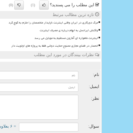
این مطلب را می پسندید؟
(0)
(1)
تازه ترین مطالب مرتبط
مرگ دورکاری در ایران وقتی اینترنت ناپایدار متخصصان را ملزم به کوچ کرد
واکنش ایرانسل به ابهام درباره ی مصرف اینترنت
اینترنت ماهواره ای آمازون مستقیم به موبایل می رسد
انحصار در فضای مجازی ممنوع حمایت دولتی فقط به پروژه های اولویت دار
نظرات بینندگان در مورد این مطلب
ن
نام:
ایمیل:
نظر:
سوال:
= ۶ بعلاوه ۳