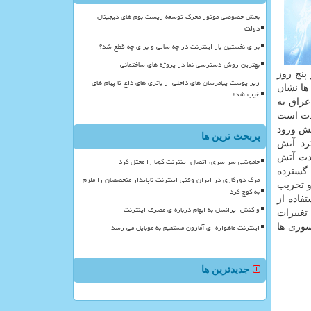
بخش خصوصی موتور محرک توسعه زیست بوم های دیجیتال
دولت
برای نخستین بار اینترنت در چه سالی و برای چه قطع شد؟
بهترین روش دسترسی نما در پروژه های ساختمانی
كیك مكانی ۲۵۰ متر و به صورت هر پنج روز
زیر پوست پیامرسان های داخلی از باتری های داغ تا پیام های
رسی ها نشان
غیب شده
 واقع در بخش عراق به
دت است
هش ورود
پربحث ترین ها
رد: آتش
لاب و مرزهای ایران نزدیك شده است. از ۹ تیرماه شدت آتش
خاموشی سراسری، اتصال اینترنت کوبا را مختل کرد
زی های گسترده
مرگ دورکاری در ایران وقتی اینترنت ناپایدار متخصصان را ملزم
 دچار آتش سوزی و تخریب
به کوچ کرد
فاده از
واکنش ایرانسل به ابهام درباره ی مصرف اینترنت
طقه تالاب مورد بررسی قرار گرفت، طی ۳ ماه گذشته تغییرات
اینترنت ماهواره ای آمازون مستقیم به موبایل می رسد
سوزی ها
جدیدترین ها