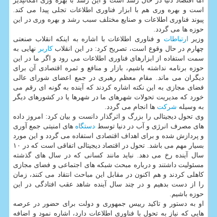
اما اقتصاد دنیا در حال رشد است و این رشد با بهره وری امكانپذیر
است و بهره وری هم با ابزار فناوری اطلاعات تجلی پیدا می كند.
پیوند فناوری اطلاعات و صنایع مختلف سبب رشد و بهره وری در این
حوزه ها می گردد.
وزیر
ارتباطات
و فناوری اطلاعات با اشاره به اینكه انقلاب صنعتی
چهارم در حال وقوع است، تصریح كرد: در این انقلاب
كاربر
نهایی به
سمت استفاده از ابزارهای فناوری اطلاعات می رود و اگر ما در این
حوزه برنامه نداشته باشیم، بازار و منافع و ثمره اقتصادی آن برای
دیگران می ماند. مقام معظم رهبری در جمع اعضای شورای عالی
فضای مجازی به این نكته اشاره كردند كه آینده به گونه ای رقم می
خورد كه مدیریت تحولات شهرهای ما در شهرها یا در كشورهای دیگر
به وسیله
شركت
ها انجام می گردد.
وی تحول دیجیتالی را بزرگ و اثرگذار دانست و بیان كرد: امروز داده
های مصرف انرژی و آب در دنیا توسط
دستگاه
های امنیتی جمع آوری
و پردازش شده و برای اهداف اقتصادی استفاده می گردد و این مورد
بسیار مهم می باشد. تحول در اقتصاد دیجیتالی اتفاقی است كه در ۱۰
سال آینده رخ می دهد. نباید مانند كسانی كه در سال های گذشته
مسئولیت داشتند و درباره مبحث شبكه های اجتماعی و فضای مجازی
كاهلی كردند و هم اكنون در مقابل این مباحث انتقاد می كنند، زمان
را از دست بدهیم و در چند سال آینده شاهد عقب افتادگی در این
حوزه باشیم.
او به دستور و تاكید رییس جمهوری و دولت برای حضور در عرصه
هایی كه نیاز به تحول با فناوری اطلاعات دارد، اشاره نمود و اضافه