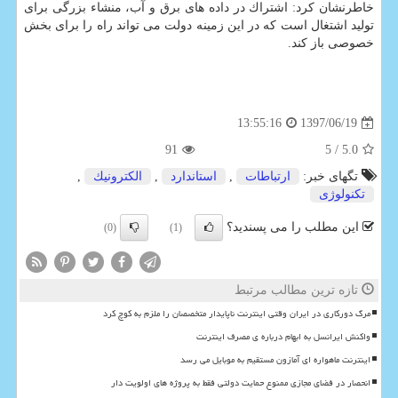
خاطرنشان كرد: اشتراك در داده های برق و آب، منشاء بزرگی برای
تولید اشتغال است كه در این زمینه دولت می تواند راه را برای بخش
خصوصی باز كند.
1397/06/19
13:55:16
91
/ 5
5.0
تگهای خبر:
ارتباطات
,
استاندارد
,
الكترونیك
,
تكنولوژی
این مطلب را می پسندید؟
(0)
(1)
تازه ترین مطالب مرتبط
مرگ دورکاری در ایران وقتی اینترنت ناپایدار متخصصان را ملزم به کوچ کرد
واکنش ایرانسل به ابهام درباره ی مصرف اینترنت
اینترنت ماهواره ای آمازون مستقیم به موبایل می رسد
انحصار در فضای مجازی ممنوع حمایت دولتی فقط به پروژه های اولویت دار