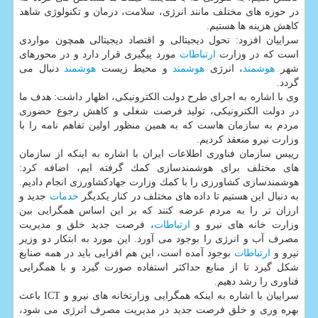
در حوزه های مختلف مانند انرژی، سلامت، درمان و تكنولوژی شاهد
كاهش هزینه ها هستیم.
سراییان افزود: تحول دیجیتالی و اقتصاد دیجیتالی همچون مواردی
است كه در وزارت
ارتباطات
مورد پیگیری قرار دارد و در محورهای
شهر
هوشمند
، انرژی
هوشمند
و محیط زیست
هوشمند
دنبال می
گردد.
وی با اشاره به اجرای طرح دولت الكترونیكی، اظهار داشت: هدف ما
در دولت الكترونیكی، تولید فرصت شغلی و كاهش رجوع حضوری
مردم به سازمان هاست كه به همین منظور اولین تفاهم نامه را با
وزارت نیرو منعقد كردیم.
رییس سازمان فناوری اطلاعات ایران با اشاره به اینكه از سازمان
های مختلف برای هوشمندسازی كمك گرفته ایم، اضافه كرد:
هوشمندسازی كشاورزی را با كمك وزارت جهادكشاورزی انجام دادیم.
به دنبال این هستیم تا داده های مختلف در كنار یكدیگر
خدمات
جدید و
ارزان تر را به مردم عرضه كنند كه بر این اساس همگرایی بین
وزارت خانه های نیرو و
ارتباطات
، فرصت جدید خلق و مدیریت
مصرف آب و انرژی را بوجود می آورد. این مورد به ابتكار دو وزیر
نیرو و
ارتباطات
بوجود آمده است، این هم افزایی باید در همه صنایع
شكل گیرد تا از منابع حداكثر استفاده صورت گیرد و با همگرایی
فناوری را رشد دهیم.
سراییان با اشاره به اینكه همگرایی وزارتخانه های نیرو و ICT باعث
بهره وری و خلق فرصت جدید در مدیریت مصرف انرژی می شود،