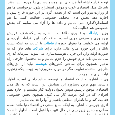
توجه قرار داشته اما هزینه ی این هوشمندسازی را مردم نباید بدهند.
باید یك مدل اقتصادی خوب و موفق استخراج شود. درخواست ما هم
از وزارت نیرو این است كه از تصدی گری در این حوزه خارج شود و
اجازه دهد بخش های مختلف خصوصی فعالیت كنند. ما هم
استانداردگذاری می نماییم و داده ها را آزاد می نماییم كه بخش
خصوصی هم فعالیت كند.
وزیر
ارتباطات
و فناوری اطلاعات با اشاره به اینكه هدف افزایش
بهره وری و صرفی جویی است، اضافه كرد: این اقدامات آورده ی
اولیه می خواهد. ما بعنوان حوزه
ارتباطات
با عنایت به اینكه پست
بانك در این حوزه منابع مالی دارد، برای
شركت
های فاوا كه به
صورت اولیه وارد این جریان هوشمندسازی می شوند، سرمایه گذاری
می نماییم. باید عزم خویش را جزم نماییم و به محصول خارجی راه
ندهیم. همچون برای ساختن كنتورهای
هوشمند
نباید از ابزارهای
خارجی استفاده نماییم، مگر در موارد ضروری؛ به جهت اینكه زنجیره
ثبات برای ما بچرخد.
وی با اشاره به اینكه اقتصاد ما توسعه صنایع داخلی است، اظهار
داشت: مهم ترین دستاورد این همایش این است كه به یك مدل
اقتصادی موفق برسیم. سپس بعنوان دولت كنار بنشینیم و اجازه دهیم
افرادی كه در این عرصه كار می كنند، همچون بخش خصوصی
فعالیت كند و ما ناظران منطقی باشیم و آنها را هدایت نماییم.
آذری جهرمی با اشاره به اینكه منابع سنتی در اقتصاد دنیا مانند نفت،
معادن و ذخایر زیرزمینی در حال تثبیت یا افول است، اظهار داشت: