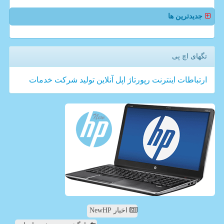
جدیدترین ها
تگهای اچ پی
ارتباطات
اینترنت
رپورتاژ
اپل
آنلاین
تولید
شركت
خدمات
اخبار NewHP