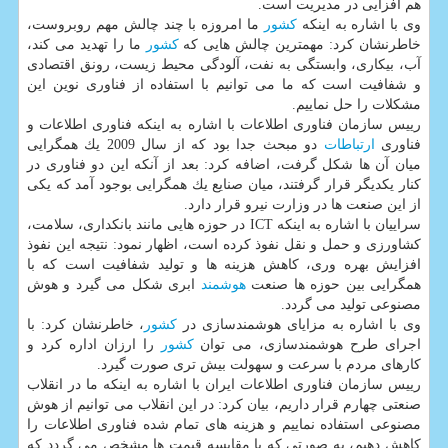
هم افزایی در مدیریت است.
وی با اشاره به اینكه
كشور
ما امروزه با چند چالش مهم روبروست،
خاطرنشان كرد: مهمترین چالش هایی كه
كشور
ما را تهدید می كند،
آب، بیكاری، وابستگی به نفت، آلودگی محیط زیست، رونق اقتصادی
و شفافیت است كه ما می توانیم با استفاده از فناوری نوین این
مشكلات را حل نماییم.
رییس سازمان فناوری اطلاعات با اشاره به اینكه فناوری اطلاعات و
فناوری
ارتباطات
دو مبحث جدا بود كه از سال 2009 یك همگرایی
میان آن ها شكل گرفت، اضافه كرد: بعد از آنكه این دو فناوری در
كنار یكدیگر قرار گرفتند، میان صنایع یك همگرایی بوجود آمد كه یكی
از این صنعت ها در وزارت نیرو قرار دارد.
سراییان با اشاره به اینكه ICT در حوزه هایی مانند بانكداری، سلامت،
كشاورزی و حمل و نقل نفوذ كرده است، اظهار نمود: نتیجه این نفوذ
افزایش بهره وری، كاهش هزینه ها و تولید شفافیت است كه با
همگرایی بین حوزه ها صنعت
هوشمند
ابری شكل می گیرد و هوش
مصنوعی تولید می گردد.
وی با اشاره به مزایای هوشمندسازی در
كشور
، خاطرنشان كرد: با
اجرای طرح هوشمندسازی، می توان
كشور
را ارزان اداره كرد و
كارهای مردم با سرعت و سهولت بیش تری صورت گیرد.
رییس سازمان فناوری اطلاعات ایران با اشاره به اینكه ما در انقلاب
صنعتی چهارم قرار داریم، بیان كرد: در این انقلاب می توانیم از هوش
مصنوعی استفاده نماییم و هزینه های تمام شده فناوری اطلاعات را
كاهش دهیم، به صورتی كه با مقایسه قیمت ها مشخص می گردد كه