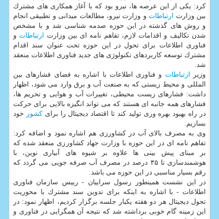
كرد: یكی از این عرصه ها، نیرو بود كه با آغاز همكاری های مشترك
بین وزارت
ارتباطات
و وزارت نیرو، مطالعات میدانی و تطبیقی انجام
و روش های گذشته در این حوزه صدمه شناسی شد و با مشخص
شدن تكالیف و اقدامات لازم، تفاهم نامه ای بین وزارت
ارتباطات
و
فناوری اطلاعات برای تحول در این حوزه تحت عنوان سند اقدام
مشترك توسعه كاربردهای تكنولوژی های جدید فناوری اطلاعات منعقد
شد.
وزیر
ارتباطات
و فناوری اطلاعات با اشاره به فضای فشارهای بین
المللی و محیط زیستی كه به صنعت آب و برق وارد می شود، اظهار
داشت: فشارهای زیست محیطی، تغییرات آب و هوایی و تحریم ها،
فشارهای همه جانبه ای هستند كه می تواند انگیزه بالایی برای حركت
در راه بهبود بهره وری تولید كند تا اقتصاد دیجیتال را برای
كشور
خود
بسازیم.
وی به مصرف بالای آب در كشاورزی هم اشاره نمود و اضافه كرد:
تفاهم نامه ای در این حوزه با وزارت جهاد كشاورزی منعقد شده كه
بر مبنای پیش بینی ها علاوه بر شیوه های آبیاری نوین، با
هوشمندسازی تا ۳۵ درصد در مصرف آب صرفه جویی می گردد كه
رقم بسیار مناسبی در این حوزه می باشد.
در این نشست همینطور رسول سراییان - رییس سازمان فناوری
اطلاعات - با اشاره به اینكه برای تدوین سند مشترك با محوریت
تحول دیجیتال هر دو هفته یكبار جلسه برگزار كردیم، اظهار نمود: در
این زمینه گام خوبی برداشته شد كه نتیجه آن همگرایی در فناوری و