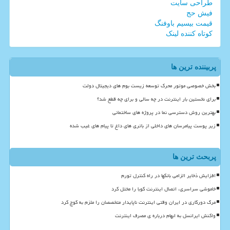
طراحی سایت
فیش حج
قیمت بیسیم باوفنگ
کوتاه کننده لینک
پربیننده ترین ها
بخش خصوصی موتور محرک توسعه زیست بوم های دیجیتال دولت
برای نخستین بار اینترنت در چه سالی و برای چه قطع شد؟
بهترین روش دسترسی نما در پروژه های ساختمانی
زیر پوست پیامرسان های داخلی از باتری های داغ تا پیام های غیب شده
پربحث ترین ها
افزایش ذخایر الزامی بانکها در راه کنترل تورم
خاموشی سراسری، اتصال اینترنت کوبا را مختل کرد
مرگ دورکاری در ایران وقتی اینترنت ناپایدار متخصصان را ملزم به کوچ کرد
واکنش ایرانسل به ابهام درباره ی مصرف اینترنت