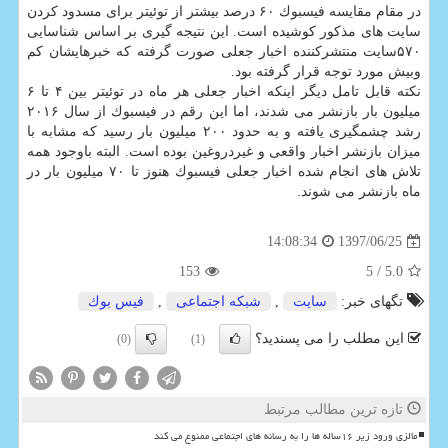
در مقام مقایسه فیسبوك ۶۰ درصد بیشتر از توئیتر برای مسدود كردن
سایت های مذكور كوشیده است. این نتیجه گیری بر اساس شناسایی
۵۷۰سایت منتشركننده اخبار جعلی صورت گرفته كه خبرهایشان كم
وبیش مورد توجه قرار گرفته بود.
نكته قابل تامل دیگر اینكه اخبار جعلی هر ماه در توئیتر بین ۴ تا ۶
میلیون بار بازنشر می شدند، اما این رقم در فیسبوك از سال ۲۰۱۶
رشد چشمگیری یافته و به حدود ۲۰۰ میلیون بار رسید كه مشابه با
میزان بازنشر اخبار واقعی و غیردروغین بوده است. البته باوجود همه
تلاش های انجام شده اخبار جعلی فیسبوك هنوز تا ۷۰ میلیون بار در
ماه بازنشر می شوند.
1397/06/25
14:08:34
153
/ 5
5.0
تگهای خبر:
سایت
,
شبكه اجتماعی
,
فیس بوك
این مطلب را می پسندید؟
(0)
(1)
تازه ترین مطالب مرتبط
مالزی ورود زیر ۱۶ساله ها را به رسانه های اجتماعی ممنوع می کند