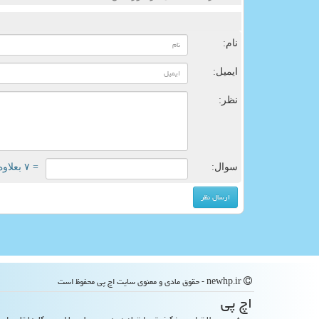
ن
نام:
ایمیل:
نظر:
سوال:
= ۷ بعلاوه ۴
newhp.ir - حقوق مادی و معنوی سایت اچ پی محفوظ است
اچ پی