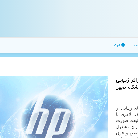
نت
شرکت
اكز زیبایی
گاه مجهز
 زیبایی از
، لاغری با
 لیفت صورت
یران مشغول
تخصص و فوق