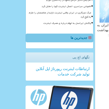
افزایش ذخایر الزامی بانکها در راه کنترل تورم
خاموشی سراسری، اتصال اینترنت کوبا را مختل کرد
مرگ دورکاری در ایران وقتی اینترنت ناپایدار متخصصان را ملزم
به کوچ کرد
واکنش ایرانسل به ابهام درباره ی مصرف اینترنت
یران به
 دستگاه ها و تجهیزات مدرن طبق استانداردهای FDA و وزارت بهداشت
جدیدترین ها
تگهای اچ پی
ارتباطات
اینترنت
رپورتاژ
اپل
آنلاین
تولید
شركت
خدمات