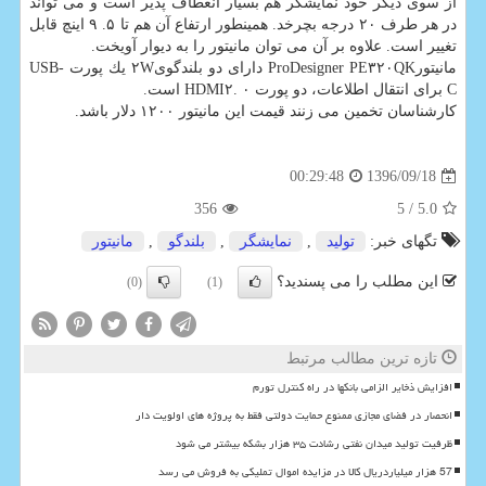
از سوی دیگر خود نمایشگر هم بسیار انعطاف پذیر است و می تواند
در هر طرف ۲۰ درجه بچرخد. همینطور ارتفاع آن هم تا ۵. ۹ اینچ قابل
تغییر است. علاوه بر آن می توان مانیتور را به دیوار آویخت.
مانیتورProDesigner PE۳۲۰QK دارای دو بلندگوی۲W یك پورت USB-
C برای انتقال اطلاعات، دو پورت HDMI۲. ۰ است.
كارشناسان تخمین می زنند قیمت این مانیتور ۱۲۰۰ دلار باشد.
1396/09/18
00:29:48
356
/ 5
5.0
تگهای خبر:
تولید
,
نمایشگر
,
بلندگو
,
مانیتور
این مطلب را می پسندید؟
(0)
(1)
تازه ترین مطالب مرتبط
افزایش ذخایر الزامی بانکها در راه کنترل تورم
انحصار در فضای مجازی ممنوع حمایت دولتی فقط به پروژه های اولویت دار
ظرفیت تولید میدان نفتی رشادت ۳۵ هزار بشکه بیشتر می شود
57 هزار میلیاردریال کالا در مزایده اموال تملیکی به فروش می رسد