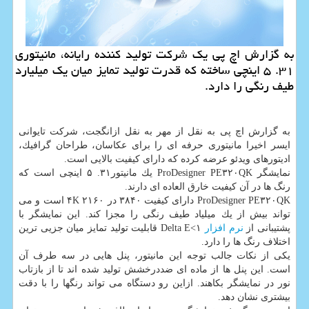
به گزارش اچ پی یك شركت تولید كننده رایانه، مانیتوری
۳۱. ۵ اینچی ساخته كه قدرت تولید تمایز میان یك میلیارد
طیف رنگی را دارد.
به گزارش اچ پی به نقل از مهر به نقل ازانگجت، شركت تایوانی
ایسر اخیرا مانیتوری حرفه ای را برای عكاسان، طراحان گرافیك،
ادیتورهای ویدئو عرضه كرده كه دارای كیفیت بالایی است.
نمایشگر ProDesigner PE۳۲۰QK یك مانیتور۳۱. ۵ اینچی است كه
رنگ ها در آن كیفیت خارق العاده ای دارند.
ProDesigner PE۳۲۰QK دارای كیفیت ۳۸۴۰ در ۲۱۶۰ ۴K است و می
تواند بیش از یك میلیاد طیف رنگی را مجزا كند. این نمایشگر با
پشتیبانی از
نرم افزار
Delta E<۱ قابلیت تولید تمایز میان جزیی ترین
اختلاف رنگ ها را دارد.
یكی از نكات جالب توجه این مانیتور، پنل هایی در سه طرف آن
است. این پنل ها از ماده ای ضددرخشش تولید شده اند تا از بازتاب
نور در نمایشگر بكاهند. ازاین رو دستگاه می تواند رنگها را با دقت
بیشتری نشان دهد.