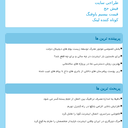
طراحی سایت
فیش حج
قیمت بیسیم باوفنگ
کوتاه کننده لینک
پربیننده ترین ها
بخش خصوصی موتور محرک توسعه زیست بوم های دیجیتال دولت
برای نخستین بار اینترنت در چه سالی و برای چه قطع شد؟
بهترین روش دسترسی نما در پروژه های ساختمانی
زیر پوست پیامرسان های داخلی از باتری های داغ تا پیام های غیب شده
پربحث ترین ها
دقیقا به اندازه مصرف ترافیک بین الملل از حجم بسته کسر می شود
افزایش ذخایر الزامی بانکها در راه کنترل تورم
خاموشی سراسری، اتصال اینترنت کوبا را مختل کرد
مرگ دورکاری در ایران وقتی اینترنت ناپایدار متخصصان را ملزم به کوچ کرد