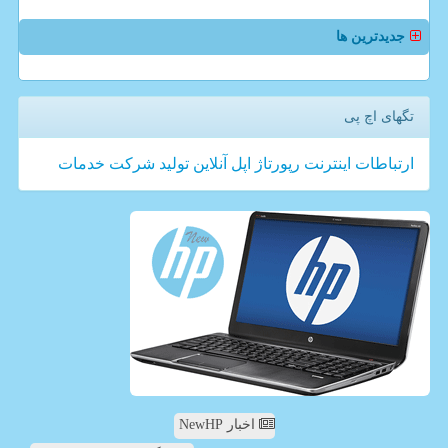
جدیدترین ها
تگهای اچ پی
ارتباطات
اینترنت
رپورتاژ
اپل
آنلاین
تولید
شركت
خدمات
اخبار NewHP