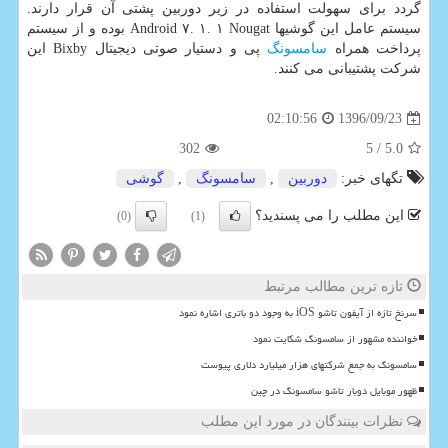
گردد برای سهولت استفاده در زیر دوربین پشتی آن قرار دارند.
سیستم عامل این گوشیها Android ۷. ۱. ۱ Nougat بوده و از سیستم
پرداخت همراه
سامسونگ
پی و دستیار صوتی دیجیتال Bixby این
شركت پشتیبانی می كنند.
1396/09/23
02:10:56
302
/ 5
5.0
تگهای خبر:
دوربین
,
سامسونگ
,
گوشی
این مطلب را می پسندید؟
(0)
(1)
تازه ترین مطالب مرتبط
سرنخ تازه از آیفون تاشو iOS به وجود دو باتری اشاره نمود
خواننده مشهور از سامسونگ شکایت نمود
سامسونگ به جمع شرکتهای هزار میلیارد دلاری پیوست
ظهور موبایل دوبار تاشو سامسونگ در چین
نظرات بینندگان در مورد این مطلب