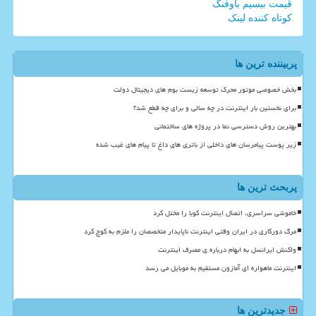
قیمت بیسیم باوفنگ
کوتاه کننده لینک
پربیننده ترین ها
بخش خصوصی موتور محرک توسعه زیست بوم های دیجیتال دولت
برای نخستین بار اینترنت در چه سالی و برای چه قطع شد؟
بهترین روش دسترسی نما در پروژه های ساختمانی
زیر پوست پیامرسان های داخلی از باتری های داغ تا پیام های غیب شده
پربحث ترین ها
خاموشی سراسری، اتصال اینترنت کوبا را مختل کرد
مرگ دورکاری در ایران وقتی اینترنت ناپایدار متخصصان را ملزم به کوچ کرد
واکنش ایرانسل به ابهام درباره ی مصرف اینترنت
اینترنت ماهواره ای آمازون مستقیم به موبایل می رسد
جدیدترین ها