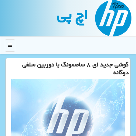
اچ پی
منو
گوشی جدید ای ۸ سامسونگ با دوربین سلفی
دوگانه