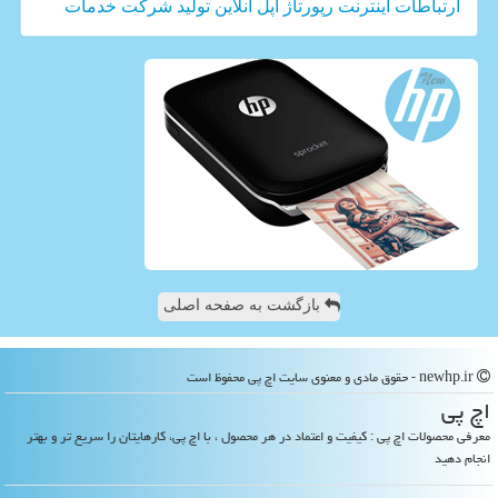
ارتباطات
اینترنت
رپورتاژ
اپل
آنلاین
تولید
شركت
خدمات
بازگشت به صفحه اصلی
newhp.ir - حقوق مادی و معنوی سایت اچ پی محفوظ است
اچ پی
معرفی محصولات اچ پی : کیفیت و اعتماد در هر محصول ، با اچ پی، کارهایتان را سریع تر و بهتر
انجام دهید