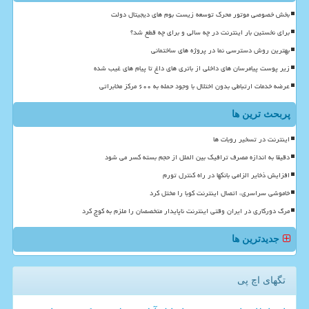
بخش خصوصی موتور محرک توسعه زیست بوم های دیجیتال دولت
برای نخستین بار اینترنت در چه سالی و برای چه قطع شد؟
بهترین روش دسترسی نما در پروژه های ساختمانی
زیر پوست پیامرسان های داخلی از باتری های داغ تا پیام های غیب شده
عرضه خدمات ارتباطی بدون اختلال با وجود حمله به ۶۰۰ مرکز مخابراتی
پربحث ترین ها
اینترنت در تسخیر روبات ها
دقیقا به اندازه مصرف ترافیک بین الملل از حجم بسته کسر می شود
افزایش ذخایر الزامی بانکها در راه کنترل تورم
خاموشی سراسری، اتصال اینترنت کوبا را مختل کرد
مرگ دورکاری در ایران وقتی اینترنت ناپایدار متخصصان را ملزم به کوچ کرد
جدیدترین ها
تگهای اچ پی